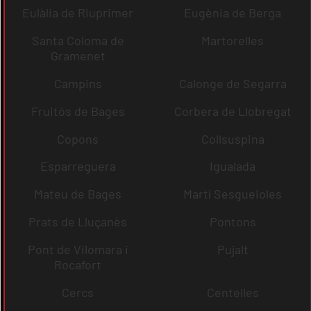
Eulàlia de Riuprimer
Eugènia de Berga
Santa Coloma de
Martorelles
Gramenet
Campins
Calonge de Segarra
Fruitós de Bages
Corbera de Llobregat
Copons
Collsuspina
Esparreguera
Igualada
Mateu de Bages
Martí Sesgueioles
Prats de Lluçanès
Pontons
Pont de Vilomara i
Pujalt
Rocafort
Cercs
Centelles