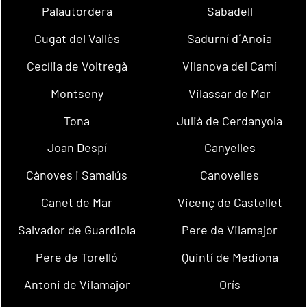
Palautordera
Sabadell
Cugat del Vallès
Sadurní d´Anoia
Cecília de Voltregà
Vilanova del Camí
Montseny
Vilassar de Mar
Tona
Julià de Cerdanyola
Joan Despí
Canyelles
Cànoves i Samalús
Canovelles
Canet de Mar
Vicenç de Castellet
Salvador de Guardiola
Pere de Vilamajor
Pere de Torelló
Quintí de Mediona
Antoni de Vilamajor
Orís