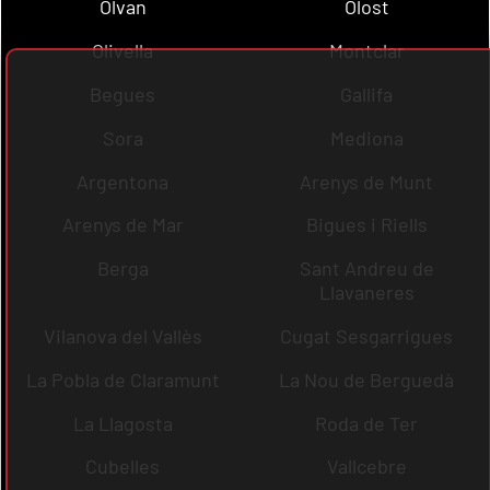
Olvan
Olost
Olivella
Montclar
Begues
Gallifa
Sora
Mediona
Argentona
Arenys de Munt
Arenys de Mar
Bigues i Riells
Berga
Sant Andreu de
Llavaneres
Vilanova del Vallès
Cugat Sesgarrigues
La Pobla de Claramunt
La Nou de Berguedà
La Llagosta
Roda de Ter
Cubelles
Vallcebre