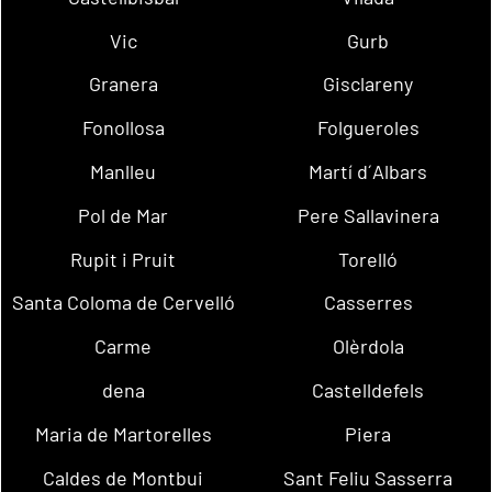
Vic
Gurb
Granera
Gisclareny
Fonollosa
Folgueroles
Manlleu
Martí d´Albars
Pol de Mar
Pere Sallavinera
Rupit i Pruit
Torelló
Santa Coloma de Cervelló
Casserres
Carme
Olèrdola
dena
Castelldefels
Maria de Martorelles
Piera
Caldes de Montbui
Sant Feliu Sasserra