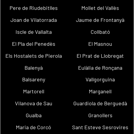
Pere de Riudebitlles
Mollet del Vallès
Joan de Vilatorrada
Jaume de Frontanyà
Iscle de Vallalta
Collbató
El Pla del Penedès
El Masnou
Els Hostalets de Pierola
El Prat de Llobregat
Balenyà
Eulàlia de Ronçana
Balsareny
Vallgorguina
Martorell
Marganell
Vilanova de Sau
Guardiola de Berguedà
Gualba
Granollers
Maria de Corcó
Sant Esteve Sesrovires