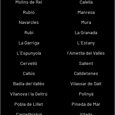
Molins de Rei
Calella
Rubió
Manresa
Navarcles
Mura
Rubí
La Granada
La Garriga
L´Estany
L´Espunyola
l´Ametlla del Vallès
Cervelló
Sallent
Callús
Calldetenes
Badia del Vallès
Vilassar de Dalt
Vilanova i la Geltrú
Polinyà
Pobla de Lillet
Pineda de Mar
Castellbisbal
Vilada