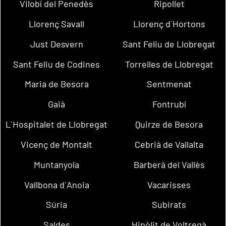
Vilobí del Penedès
Ripollet
Llorenç Savall
Llorenç d´Hortons
Just Desvern
Sant Feliu de Llobregat
Sant Feliu de Codines
Torrelles de Llobregat
Maria de Besora
Sentmenat
Gaià
Fontrubí
L´Hospitalet de Llobregat
Quirze de Besora
Vicenç de Montalt
Cebrià de Vallalta
Muntanyola
Barberà del Vallès
Vallbona d´Anoia
Vacarisses
Súria
Subirats
Saldes
Hipòlit de Voltregà