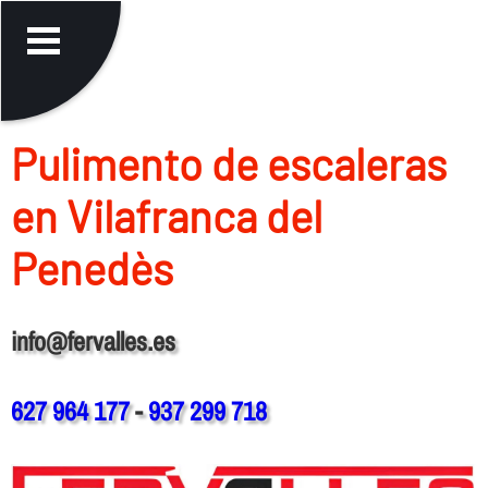
Pulimento de escaleras
en Vilafranca del
Penedès
info@fervalles.es
627 964 177
-
937 299 718