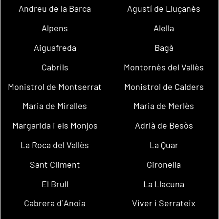
Andreu de la Barca
Agustí de Lluçanès
Alpens
Alella
Aiguafreda
Bagà
Cabrils
Montornès del Vallès
Monistrol de Montserrat
Monistrol de Calders
Maria de Miralles
Maria de Merlès
Margarida i els Monjos
Adrià de Besòs
La Roca del Vallès
La Quar
Sant Climent
Gironella
El Brull
La Llacuna
Cabrera d´Anoia
Viver i Serrateix