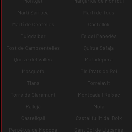
Montgat
Margarida de Montbui
Martí Sarroca
Martí de Tous
Martí de Centelles
Castellolí
Puigdàlber
Fe del Penedès
Fost de Campsentelles
Quirze Safaja
Quirze del Vallès
Matadepera
Masquefa
Els Prats de Rei
Tiana
Torrelavit
Torre de Claramunt
Montcada i Reixac
Pallejà
Moià
Castellgalí
Castellfullit del Boix
Perpètua de Mogoda
Sant Boi de Lluçanès