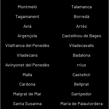
Montmeló
Talamanca
Tagamanent
Borredà
Avià
Artés
Argençola
Castellnou de Bages
Vilafranca del Penedès
Viladecavalls
Viladecans
Badalona
Avinyonet del Penedès
rrius
Malla
Castellcir
Cardona
Bellprat
Malgrat de Mar
Santpedor
Santa Susanna
Maria de Palautordera