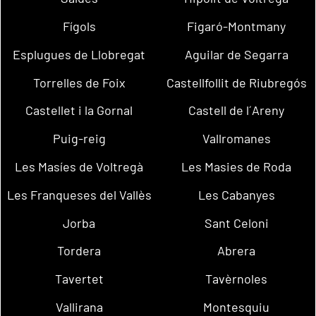
Fígols
Figaró-Montmany
Esplugues de Llobregat
Aguilar de Segarra
Torrelles de Foix
Castellfollit de Riubregós
Castellet i la Gornal
Castell de l´Areny
Puig-reig
Vallromanes
Les Masíes de Voltregà
Les Masies de Roda
Les Franqueses del Vallès
Les Cabanyes
Jorba
Sant Celoni
Tordera
Abrera
Tavertet
Tavèrnoles
Vallirana
Montesquiu