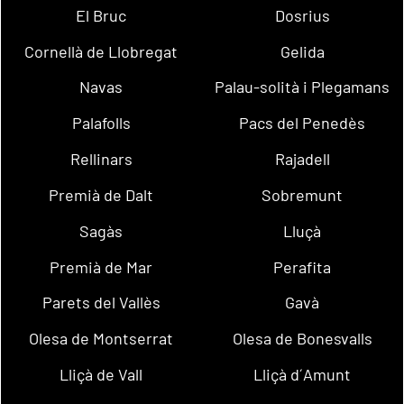
El Bruc
Dosrius
Cornellà de Llobregat
Gelida
Navas
Palau-solità i Plegamans
Palafolls
Pacs del Penedès
Rellinars
Rajadell
Premià de Dalt
Sobremunt
Sagàs
Lluçà
Premià de Mar
Perafita
Parets del Vallès
Gavà
Olesa de Montserrat
Olesa de Bonesvalls
Lliçà de Vall
Lliçà d´Amunt