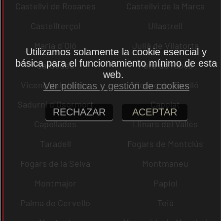
Castellví de Rosanes
Castellví de la Marca
Castellterçol
Ullastrell
Maria d´Oló
Julià de Vilatorta
Utilizamos solamente la cookie esencial y
básica para el funcionamiento mínimo de esta
Cardedeu
Pere de Ribes
web.
Vicenç dels Horts
Vicenç de Torelló
Ver políticas y gestión de cookies
Sadurní d´Osormort
Capolat
RECHAZAR
ACEPTAR
Capellades
Llinars del Vallès
Taradell
Fogars de Montclús
Fogars de la Selva
Montmaneu
Montmajor
Papiol
Palma de Cervelló
Teià