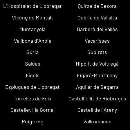
L´Hospitalet de Llobregat
Quirze de Besora
Vicenç de Montalt
Cebrià de Vallalta
Muntanyola
Barberà del Vallès
Vallbona d´Anoia
Vacarisses
Súria
Subirats
Saldes
Hipòlit de Voltregà
Fígols
Figaró-Montmany
Esplugues de Llobregat
Aguilar de Segarra
Torrelles de Foix
Castellfollit de Riubregós
Castellet i la Gornal
Castell de l´Areny
Puig-reig
Vallromanes