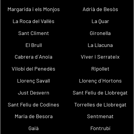
Margarida i els Monjos
Adrià de Besòs
La Roca del Vallès
La Quar
Sant Climent
Gironella
El Brull
La Llacuna
Cabrera d´Anoia
Viver i Serrateix
Vilobí del Penedès
Ripollet
Llorenç Savall
Llorenç d´Hortons
Just Desvern
Sant Feliu de Llobregat
Sant Feliu de Codines
Torrelles de Llobregat
Maria de Besora
Sentmenat
Gaià
Fontrubí