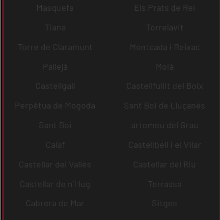
Masquefa
Els Prats de Rei
Tiana
Torrelavit
Torre de Claramunt
Montcada i Reixac
Pallejà
Moià
Castellgalí
Castellfullit del Boix
Perpètua de Mogoda
Sant Boi de Lluçanès
Sant Boi
artomeu del Grau
Calaf
Castellbell i el Vilar
Castellar del Vallès
Castellar del Riu
Castellar de n´Hug
Terrassa
Cabrera de Mar
Sitges