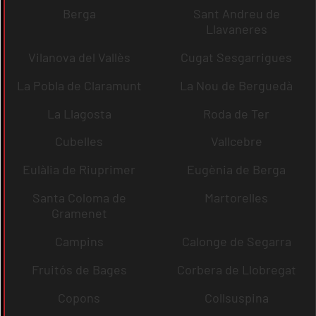
Berga
Sant Andreu de
Llavaneres
Vilanova del Vallès
Cugat Sesgarrigues
La Pobla de Claramunt
La Nou de Berguedà
La Llagosta
Roda de Ter
Cubelles
Vallcebre
Eulàlia de Riuprimer
Eugènia de Berga
Santa Coloma de
Martorelles
Gramenet
Campins
Calonge de Segarra
Fruitós de Bages
Corbera de Llobregat
Copons
Collsuspina