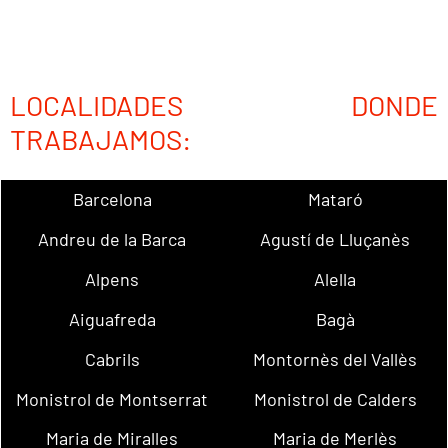
LOCALIDADES DONDE
TRABAJAMOS:
Barcelona
Mataró
Andreu de la Barca
Agustí de Lluçanès
Alpens
Alella
Aiguafreda
Bagà
Cabrils
Montornès del Vallès
Monistrol de Montserrat
Monistrol de Calders
Maria de Miralles
Maria de Merlès