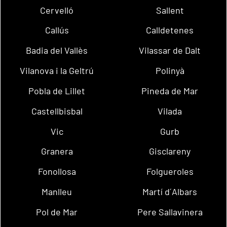
Cervelló
Sallent
Callús
Calldetenes
Badia del Vallès
Vilassar de Dalt
Vilanova i la Geltrú
Polinyà
Pobla de Lillet
Pineda de Mar
Castellbisbal
Vilada
Vic
Gurb
Granera
Gisclareny
Fonollosa
Folgueroles
Manlleu
Martí d´Albars
Pol de Mar
Pere Sallavinera