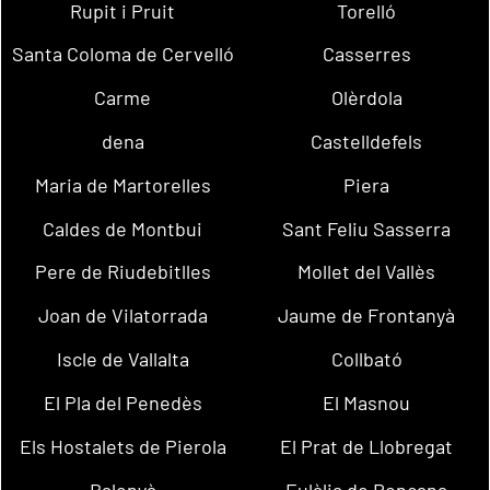
Rupit i Pruit
Torelló
Santa Coloma de Cervelló
Casserres
Carme
Olèrdola
dena
Castelldefels
Maria de Martorelles
Piera
Caldes de Montbui
Sant Feliu Sasserra
Pere de Riudebitlles
Mollet del Vallès
Joan de Vilatorrada
Jaume de Frontanyà
Iscle de Vallalta
Collbató
El Pla del Penedès
El Masnou
Els Hostalets de Pierola
El Prat de Llobregat
Balenyà
Eulàlia de Ronçana