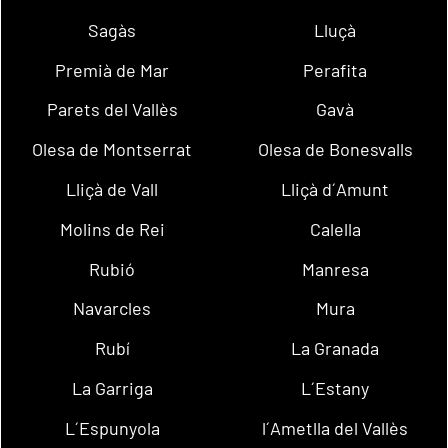
Sagàs
Lluçà
Premià de Mar
Perafita
Parets del Vallès
Gavà
Olesa de Montserrat
Olesa de Bonesvalls
Lliçà de Vall
Lliçà d´Amunt
Molins de Rei
Calella
Rubió
Manresa
Navarcles
Mura
Rubí
La Granada
La Garriga
L´Estany
L´Espunyola
l´Ametlla del Vallès