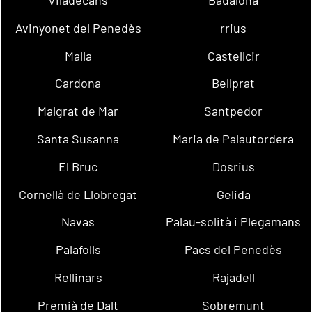
Avinyonet del Penedès
rrius
Malla
Castellcir
Cardona
Bellprat
Malgrat de Mar
Santpedor
Santa Susanna
Maria de Palautordera
El Bruc
Dosrius
Cornellà de Llobregat
Gelida
Navas
Palau-solità i Plegamans
Palafolls
Pacs del Penedès
Rellinars
Rajadell
Premià de Dalt
Sobremunt