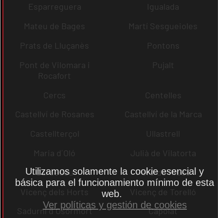
Esparreguera
Igualada
Mateu de Bages
Martí Sesgueioles
Prats de Lluçanès
Pontons
Pont de Vilomara i
Pujalt
Rocafort
Cercs
Centelles
Castellví de Rosanes
Castellví de la Marca
Castellterçol
Ullastrell
Maria d´Oló
Julià de Vilatorta
Utilizamos solamente la cookie esencial y
Cardedeu
Pere de Ribes
básica para el funcionamiento mínimo de esta
Vicenç dels Horts
Vicenç de Torelló
web.
Ver políticas y gestión de cookies
Sadurní d´Osormort
Capolat