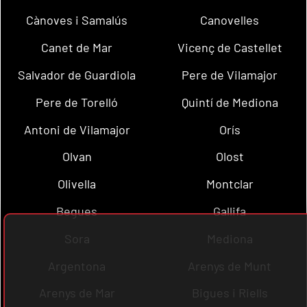
Cànoves i Samalús
Canovelles
Canet de Mar
Vicenç de Castellet
Salvador de Guardiola
Pere de Vilamajor
Pere de Torelló
Quintí de Mediona
Antoni de Vilamajor
Orís
Olvan
Olost
Olivella
Montclar
Begues
Gallifa
Sora
Mediona
Argentona
Arenys de Munt
Arenys de Mar
Bigues i Riells