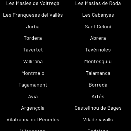
Les Masíes de Voltregà
Les Masies de Roda
Les Franqueses del Vallès
Les Cabanyes
Jorba
Sant Celoni
Tordera
Abrera
Tavertet
Tavèrnoles
Vallirana
Montesquiu
Montmeló
Talamanca
Tagamanent
Borredà
Avià
Artés
Argençola
Castellnou de Bages
Vilafranca del Penedès
Viladecavalls
Viladecans
Badalona