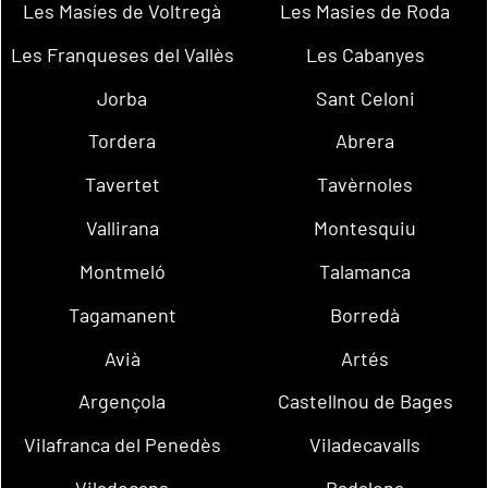
Les Masíes de Voltregà
Les Masies de Roda
Les Franqueses del Vallès
Les Cabanyes
Jorba
Sant Celoni
Tordera
Abrera
Tavertet
Tavèrnoles
Vallirana
Montesquiu
Montmeló
Talamanca
Tagamanent
Borredà
Avià
Artés
Argençola
Castellnou de Bages
Vilafranca del Penedès
Viladecavalls
Viladecans
Badalona