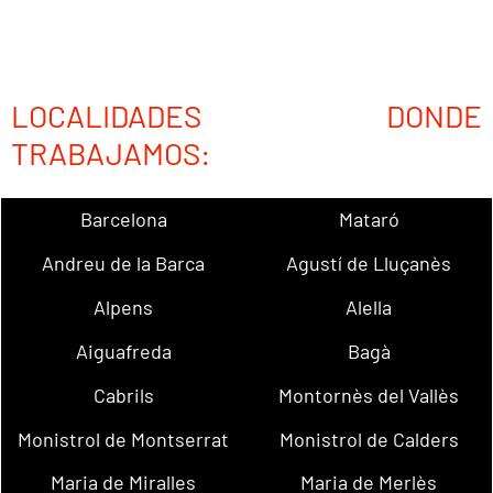
LOCALIDADES DONDE
TRABAJAMOS:
Barcelona
Mataró
Andreu de la Barca
Agustí de Lluçanès
Alpens
Alella
Aiguafreda
Bagà
Cabrils
Montornès del Vallès
Monistrol de Montserrat
Monistrol de Calders
Maria de Miralles
Maria de Merlès