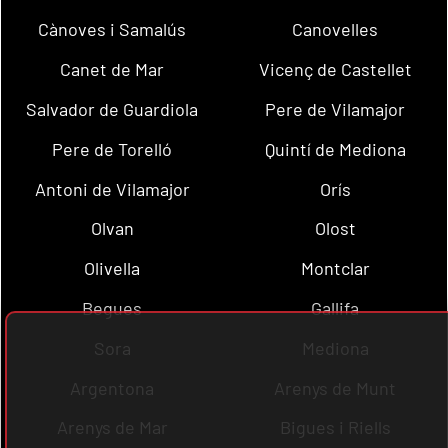
Cànoves i Samalús
Canovelles
Canet de Mar
Vicenç de Castellet
Salvador de Guardiola
Pere de Vilamajor
Pere de Torelló
Quintí de Mediona
Antoni de Vilamajor
Orís
Olvan
Olost
Olivella
Montclar
Begues
Gallifa
Sora
Mediona
Argentona
Arenys de Munt
Arenys de Mar
Bigues i Riells