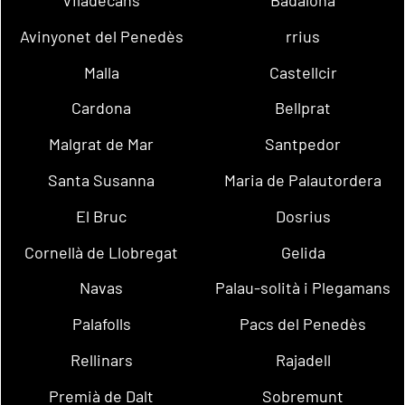
Avinyonet del Penedès
rrius
Malla
Castellcir
Cardona
Bellprat
Malgrat de Mar
Santpedor
Santa Susanna
Maria de Palautordera
El Bruc
Dosrius
Cornellà de Llobregat
Gelida
Navas
Palau-solità i Plegamans
Palafolls
Pacs del Penedès
Rellinars
Rajadell
Premià de Dalt
Sobremunt