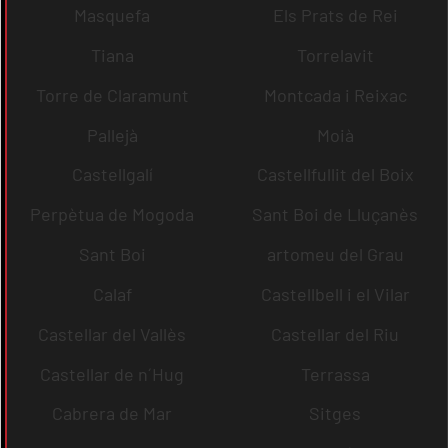
Masquefa
Els Prats de Rei
Tiana
Torrelavit
Torre de Claramunt
Montcada i Reixac
Pallejà
Moià
Castellgalí
Castellfullit del Boix
Perpètua de Mogoda
Sant Boi de Lluçanès
Sant Boi
artomeu del Grau
Calaf
Castellbell i el Vilar
Castellar del Vallès
Castellar del Riu
Castellar de n´Hug
Terrassa
Cabrera de Mar
Sitges