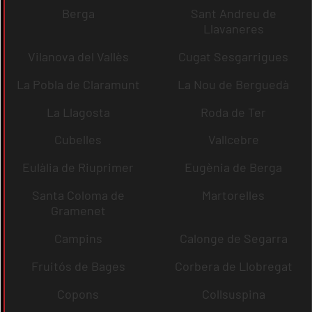
Berga
Sant Andreu de
Llavaneres
Vilanova del Vallès
Cugat Sesgarrigues
La Pobla de Claramunt
La Nou de Berguedà
La Llagosta
Roda de Ter
Cubelles
Vallcebre
Eulàlia de Riuprimer
Eugènia de Berga
Santa Coloma de
Martorelles
Gramenet
Campins
Calonge de Segarra
Fruitós de Bages
Corbera de Llobregat
Copons
Collsuspina