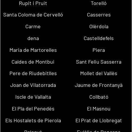
Rupit i Pruit
Torelló
Santa Coloma de Cervelló
Casserres
Carme
Olèrdola
dena
Castelldefels
Maria de Martorelles
Piera
Caldes de Montbui
Sant Feliu Sasserra
Pere de Riudebitlles
Mollet del Vallès
Joan de Vilatorrada
Jaume de Frontanyà
Iscle de Vallalta
Collbató
El Pla del Penedès
El Masnou
Els Hostalets de Pierola
El Prat de Llobregat
Balenyà
Eulàlia de Ronçana