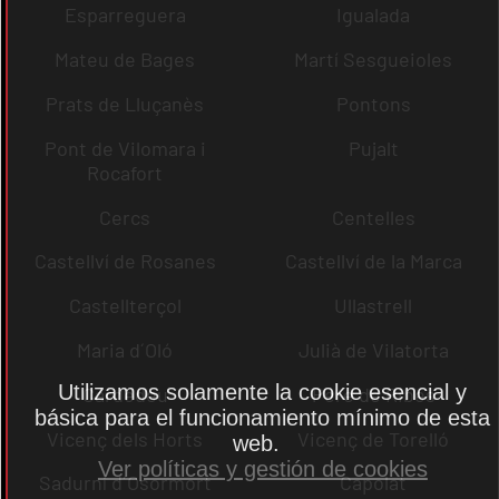
Esparreguera
Igualada
Mateu de Bages
Martí Sesgueioles
Prats de Lluçanès
Pontons
Pont de Vilomara i
Pujalt
Rocafort
Cercs
Centelles
Castellví de Rosanes
Castellví de la Marca
Castellterçol
Ullastrell
Maria d´Oló
Julià de Vilatorta
Utilizamos solamente la cookie esencial y
Cardedeu
Pere de Ribes
básica para el funcionamiento mínimo de esta
Vicenç dels Horts
Vicenç de Torelló
web.
Ver políticas y gestión de cookies
Sadurní d´Osormort
Capolat