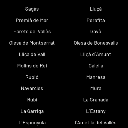
Sagàs
Lluçà
Premià de Mar
Perafita
Parets del Vallès
Gavà
Olesa de Montserrat
Olesa de Bonesvalls
Lliçà de Vall
Lliçà d´Amunt
Molins de Rei
Calella
Rubió
Manresa
Navarcles
Mura
Rubí
La Granada
La Garriga
L´Estany
L´Espunyola
l´Ametlla del Vallès