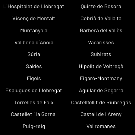
L´Hospitalet de Llobregat
Quirze de Besora
Vicenç de Montalt
Cebrià de Vallalta
Muntanyola
Barberà del Vallès
Vallbona d´Anoia
Vacarisses
Súria
Subirats
Saldes
Hipòlit de Voltregà
Fígols
Figaró-Montmany
Esplugues de Llobregat
Aguilar de Segarra
Torrelles de Foix
Castellfollit de Riubregós
Castellet i la Gornal
Castell de l´Areny
Puig-reig
Vallromanes