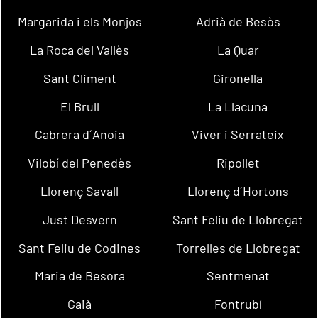
Margarida i els Monjos
Adrià de Besòs
La Roca del Vallès
La Quar
Sant Climent
Gironella
El Brull
La Llacuna
Cabrera d´Anoia
Viver i Serrateix
Vilobí del Penedès
Ripollet
Llorenç Savall
Llorenç d´Hortons
Just Desvern
Sant Feliu de Llobregat
Sant Feliu de Codines
Torrelles de Llobregat
Maria de Besora
Sentmenat
Gaià
Fontrubí