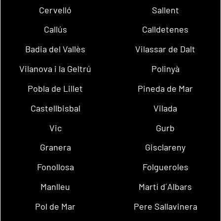
Cervelló
Sallent
Callús
Calldetenes
Badia del Vallès
Vilassar de Dalt
Vilanova i la Geltrú
Polinyà
Pobla de Lillet
Pineda de Mar
Castellbisbal
Vilada
Vic
Gurb
Granera
Gisclareny
Fonollosa
Folgueroles
Manlleu
Martí d´Albars
Pol de Mar
Pere Sallavinera