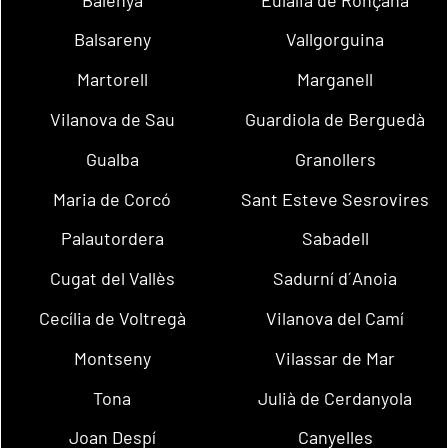
Balsareny
Vallgorguina
Martorell
Marganell
Vilanova de Sau
Guardiola de Berguedà
Gualba
Granollers
Maria de Corcó
Sant Esteve Sesrovires
Palautordera
Sabadell
Cugat del Vallès
Sadurní d´Anoia
Cecília de Voltregà
Vilanova del Camí
Montseny
Vilassar de Mar
Tona
Julià de Cerdanyola
Joan Despí
Canyelles