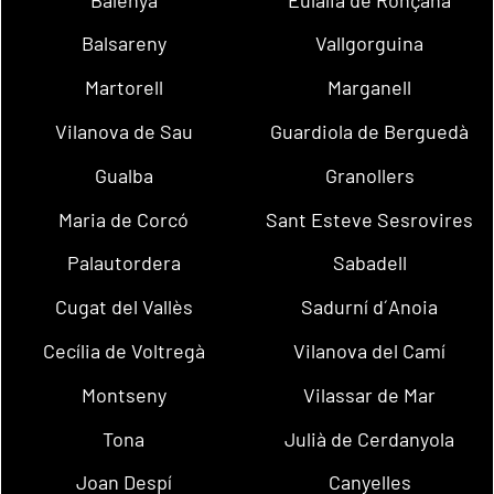
Balsareny
Vallgorguina
Martorell
Marganell
Vilanova de Sau
Guardiola de Berguedà
Gualba
Granollers
Maria de Corcó
Sant Esteve Sesrovires
Palautordera
Sabadell
Cugat del Vallès
Sadurní d´Anoia
Cecília de Voltregà
Vilanova del Camí
Montseny
Vilassar de Mar
Tona
Julià de Cerdanyola
Joan Despí
Canyelles