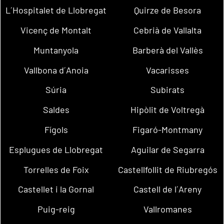
L´Hospitalet de Llobregat
Quirze de Besora
Vicenç de Montalt
Cebrià de Vallalta
Muntanyola
Barberà del Vallès
Vallbona d´Anoia
Vacarisses
Súria
Subirats
Saldes
Hipòlit de Voltregà
Fígols
Figaró-Montmany
Esplugues de Llobregat
Aguilar de Segarra
Torrelles de Foix
Castellfollit de Riubregós
Castellet i la Gornal
Castell de l´Areny
Puig-reig
Vallromanes