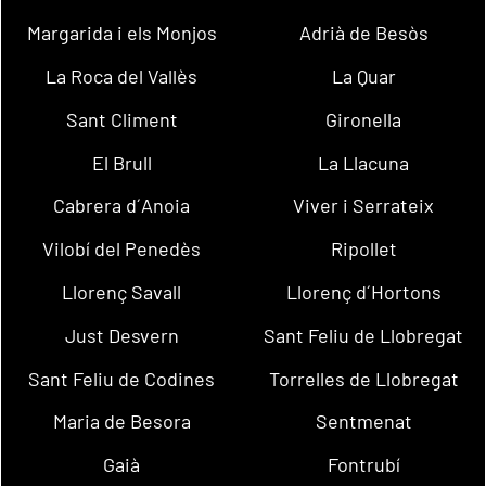
Margarida i els Monjos
Adrià de Besòs
La Roca del Vallès
La Quar
Sant Climent
Gironella
El Brull
La Llacuna
Cabrera d´Anoia
Viver i Serrateix
Vilobí del Penedès
Ripollet
Llorenç Savall
Llorenç d´Hortons
Just Desvern
Sant Feliu de Llobregat
Sant Feliu de Codines
Torrelles de Llobregat
Maria de Besora
Sentmenat
Gaià
Fontrubí