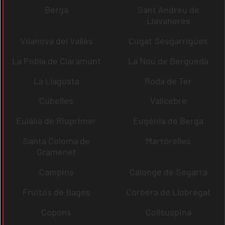
Berga
Sant Andreu de
Llavaneres
Vilanova del Vallès
Cugat Sesgarrigues
La Pobla de Claramunt
La Nou de Berguedà
La Llagosta
Roda de Ter
Cubelles
Vallcebre
Eulàlia de Riuprimer
Eugènia de Berga
Santa Coloma de
Martorelles
Gramenet
Campins
Calonge de Segarra
Fruitós de Bages
Corbera de Llobregat
Copons
Collsuspina