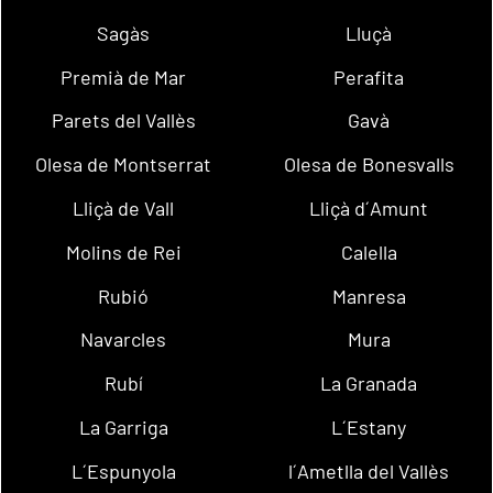
Sagàs
Lluçà
Premià de Mar
Perafita
Parets del Vallès
Gavà
Olesa de Montserrat
Olesa de Bonesvalls
Lliçà de Vall
Lliçà d´Amunt
Molins de Rei
Calella
Rubió
Manresa
Navarcles
Mura
Rubí
La Granada
La Garriga
L´Estany
L´Espunyola
l´Ametlla del Vallès