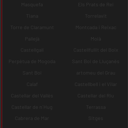
Masquefa
Els Prats de Rei
Tiana
Torrelavit
Torre de Claramunt
Montcada i Reixac
Pallejà
Moià
Castellgalí
Castellfullit del Boix
Perpètua de Mogoda
Sant Boi de Lluçanès
Sant Boi
artomeu del Grau
Calaf
Castellbell i el Vilar
Castellar del Vallès
Castellar del Riu
Castellar de n´Hug
Terrassa
Cabrera de Mar
Sitges