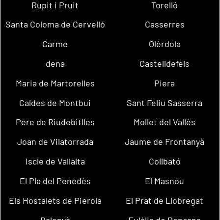
Rupit i Pruit
Torelló
Santa Coloma de Cervelló
Casserres
Carme
Olèrdola
dena
Castelldefels
Maria de Martorelles
Piera
Caldes de Montbui
Sant Feliu Sasserra
Pere de Riudebitlles
Mollet del Vallès
Joan de Vilatorrada
Jaume de Frontanyà
Iscle de Vallalta
Collbató
El Pla del Penedès
El Masnou
Els Hostalets de Pierola
El Prat de Llobregat
Balenyà
Eulàlia de Ronçana