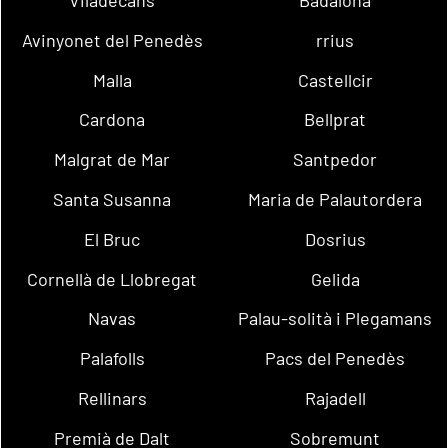
Avinyonet del Penedès
rrius
Malla
Castellcir
Cardona
Bellprat
Malgrat de Mar
Santpedor
Santa Susanna
Maria de Palautordera
El Bruc
Dosrius
Cornellà de Llobregat
Gelida
Navas
Palau-solità i Plegamans
Palafolls
Pacs del Penedès
Rellinars
Rajadell
Premià de Dalt
Sobremunt