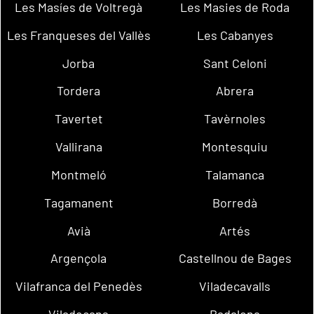
Les Masíes de Voltregà
Les Masies de Roda
Les Franqueses del Vallès
Les Cabanyes
Jorba
Sant Celoni
Tordera
Abrera
Tavertet
Tavèrnoles
Vallirana
Montesquiu
Montmeló
Talamanca
Tagamanent
Borredà
Avià
Artés
Argençola
Castellnou de Bages
Vilafranca del Penedès
Viladecavalls
Viladecans
Badalona