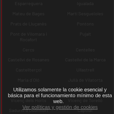
Esparreguera
Igualada
Mateu de Bages
Martí Sesgueioles
Prats de Lluçanès
Pontons
Pont de Vilomara i
Pujalt
Rocafort
Cercs
Centelles
Castellví de Rosanes
Castellví de la Marca
Castellterçol
Ullastrell
Maria d´Oló
Julià de Vilatorta
Utilizamos solamente la cookie esencial y
Cardedeu
Pere de Ribes
básica para el funcionamiento mínimo de esta
Vicenç dels Horts
Vicenç de Torelló
web.
Ver políticas y gestión de cookies
Sadurní d´Osormort
Capolat