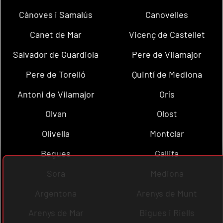
Cànoves i Samalús
Canovelles
Canet de Mar
Vicenç de Castellet
Salvador de Guardiola
Pere de Vilamajor
Pere de Torelló
Quintí de Mediona
Antoni de Vilamajor
Orís
Olvan
Olost
Olivella
Montclar
Begues
Gallifa
Sora
Mediona
Argentona
Arenys de Munt
Arenys de Mar
Bigues i Riells