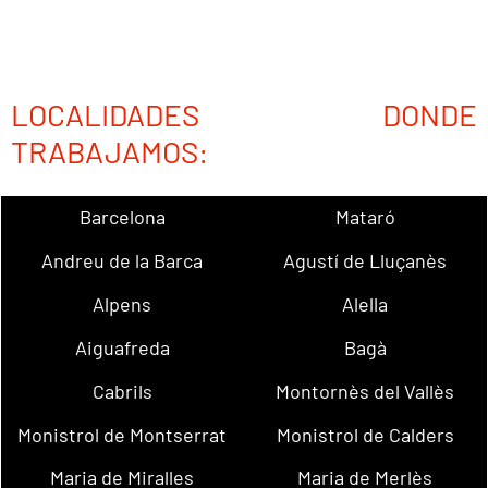
LOCALIDADES DONDE
TRABAJAMOS:
Barcelona
Mataró
Andreu de la Barca
Agustí de Lluçanès
Alpens
Alella
Aiguafreda
Bagà
Cabrils
Montornès del Vallès
Monistrol de Montserrat
Monistrol de Calders
Maria de Miralles
Maria de Merlès