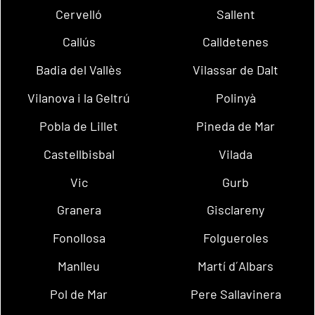
Cervelló
Sallent
Callús
Calldetenes
Badia del Vallès
Vilassar de Dalt
Vilanova i la Geltrú
Polinyà
Pobla de Lillet
Pineda de Mar
Castellbisbal
Vilada
Vic
Gurb
Granera
Gisclareny
Fonollosa
Folgueroles
Manlleu
Martí d´Albars
Pol de Mar
Pere Sallavinera