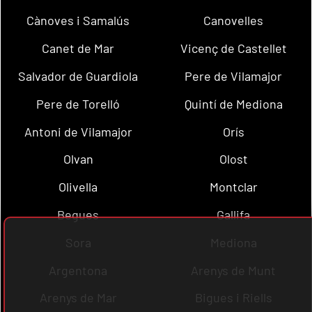
Cànoves i Samalús
Canovelles
Canet de Mar
Vicenç de Castellet
Salvador de Guardiola
Pere de Vilamajor
Pere de Torelló
Quintí de Mediona
Antoni de Vilamajor
Orís
Olvan
Olost
Olivella
Montclar
Begues
Gallifa
Sora
Mediona
Argentona
Arenys de Munt
Arenys de Mar
Bigues i Riells