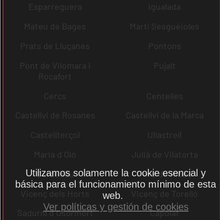
Esparreguera
Igualada
Mateu de Bages
Martí Sesgueioles
Prats de Lluçanès
Pontons
Pont de Vilomara i
Pujalt
Rocafort
Cercs
Centelles
Castellví de Rosanes
Castellví de la Marca
Castellterçol
Ullastrell
Maria d´Oló
Julià de Vilatorta
Utilizamos solamente la cookie esencial y
Cardedeu
Pere de Ribes
básica para el funcionamiento mínimo de esta
Vicenç dels Horts
Vicenç de Torelló
web.
Ver políticas y gestión de cookies
Sadurní d´Osormort
Capolat