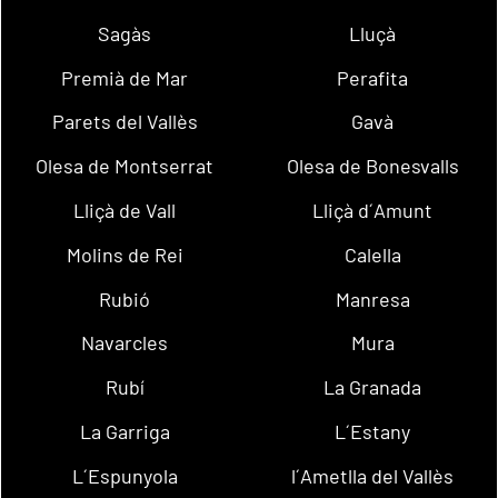
Sagàs
Lluçà
Premià de Mar
Perafita
Parets del Vallès
Gavà
Olesa de Montserrat
Olesa de Bonesvalls
Lliçà de Vall
Lliçà d´Amunt
Molins de Rei
Calella
Rubió
Manresa
Navarcles
Mura
Rubí
La Granada
La Garriga
L´Estany
L´Espunyola
l´Ametlla del Vallès