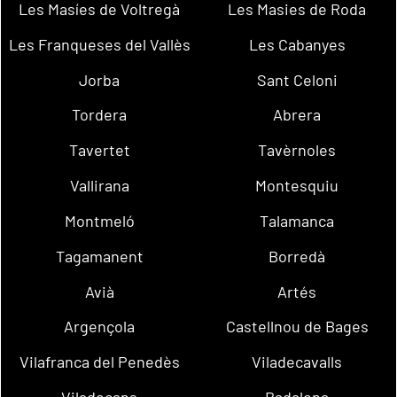
Les Masíes de Voltregà
Les Masies de Roda
Les Franqueses del Vallès
Les Cabanyes
Jorba
Sant Celoni
Tordera
Abrera
Tavertet
Tavèrnoles
Vallirana
Montesquiu
Montmeló
Talamanca
Tagamanent
Borredà
Avià
Artés
Argençola
Castellnou de Bages
Vilafranca del Penedès
Viladecavalls
Viladecans
Badalona