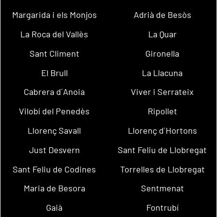
Margarida i els Monjos
Adrià de Besòs
La Roca del Vallès
La Quar
Sant Climent
Gironella
El Brull
La Llacuna
Cabrera d´Anoia
Viver i Serrateix
Vilobí del Penedès
Ripollet
Llorenç Savall
Llorenç d´Hortons
Just Desvern
Sant Feliu de Llobregat
Sant Feliu de Codines
Torrelles de Llobregat
Maria de Besora
Sentmenat
Gaià
Fontrubí