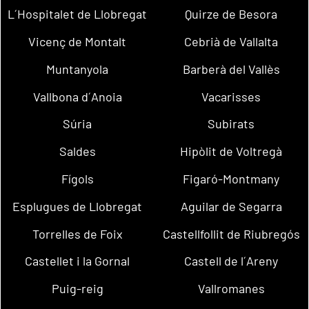
L´Hospitalet de Llobregat
Quirze de Besora
Vicenç de Montalt
Cebrià de Vallalta
Muntanyola
Barberà del Vallès
Vallbona d´Anoia
Vacarisses
Súria
Subirats
Saldes
Hipòlit de Voltregà
Fígols
Figaró-Montmany
Esplugues de Llobregat
Aguilar de Segarra
Torrelles de Foix
Castellfollit de Riubregós
Castellet i la Gornal
Castell de l´Areny
Puig-reig
Vallromanes