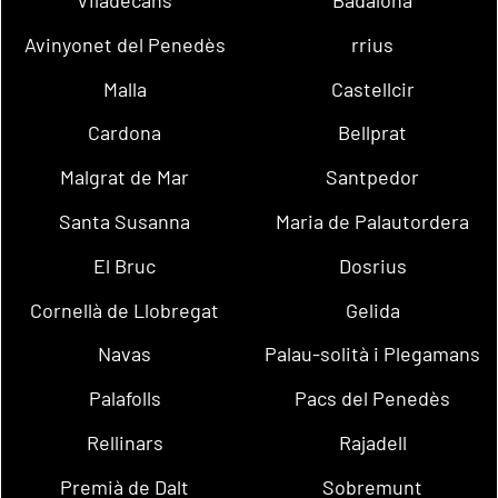
Avinyonet del Penedès
rrius
Malla
Castellcir
Cardona
Bellprat
Malgrat de Mar
Santpedor
Santa Susanna
Maria de Palautordera
El Bruc
Dosrius
Cornellà de Llobregat
Gelida
Navas
Palau-solità i Plegamans
Palafolls
Pacs del Penedès
Rellinars
Rajadell
Premià de Dalt
Sobremunt