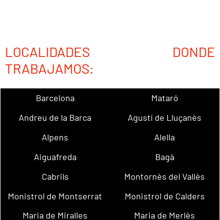
LOCALIDADES DONDE
TRABAJAMOS:
Barcelona
Mataró
Andreu de la Barca
Agustí de Lluçanès
Alpens
Alella
Aiguafreda
Bagà
Cabrils
Montornès del Vallès
Monistrol de Montserrat
Monistrol de Calders
Maria de Miralles
Maria de Merlès