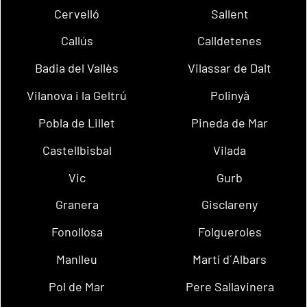
Cervelló
Sallent
Callús
Calldetenes
Badia del Vallès
Vilassar de Dalt
Vilanova i la Geltrú
Polinyà
Pobla de Lillet
Pineda de Mar
Castellbisbal
Vilada
Vic
Gurb
Granera
Gisclareny
Fonollosa
Folgueroles
Manlleu
Martí d´Albars
Pol de Mar
Pere Sallavinera