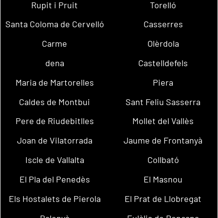
Rupit i Pruit
Torelló
Santa Coloma de Cervelló
Casserres
Carme
Olèrdola
dena
Castelldefels
Maria de Martorelles
Piera
Caldes de Montbui
Sant Feliu Sasserra
Pere de Riudebitlles
Mollet del Vallès
Joan de Vilatorrada
Jaume de Frontanyà
Iscle de Vallalta
Collbató
El Pla del Penedès
El Masnou
Els Hostalets de Pierola
El Prat de Llobregat
Balenyà
Eulàlia de Ronçana