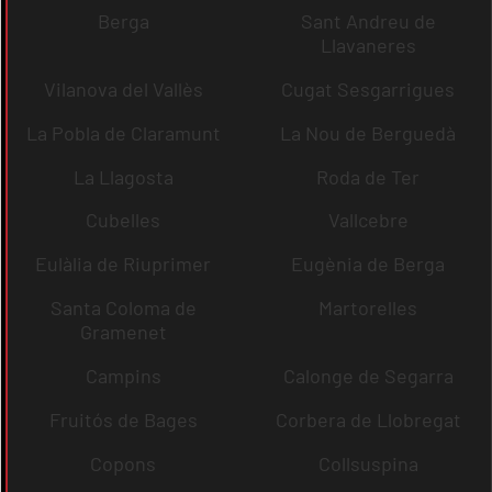
Berga
Sant Andreu de
Llavaneres
Vilanova del Vallès
Cugat Sesgarrigues
La Pobla de Claramunt
La Nou de Berguedà
La Llagosta
Roda de Ter
Cubelles
Vallcebre
Eulàlia de Riuprimer
Eugènia de Berga
Santa Coloma de
Martorelles
Gramenet
Campins
Calonge de Segarra
Fruitós de Bages
Corbera de Llobregat
Copons
Collsuspina