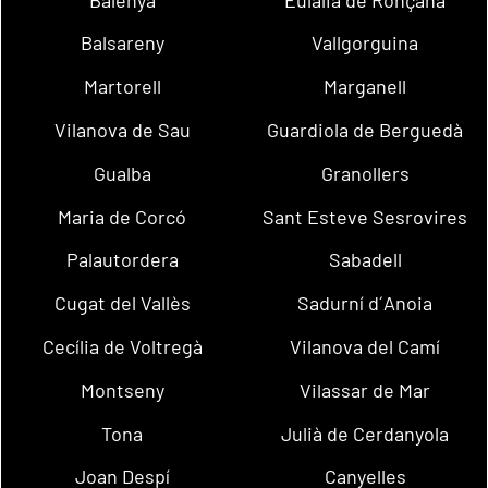
Balsareny
Vallgorguina
Martorell
Marganell
Vilanova de Sau
Guardiola de Berguedà
Gualba
Granollers
Maria de Corcó
Sant Esteve Sesrovires
Palautordera
Sabadell
Cugat del Vallès
Sadurní d´Anoia
Cecília de Voltregà
Vilanova del Camí
Montseny
Vilassar de Mar
Tona
Julià de Cerdanyola
Joan Despí
Canyelles