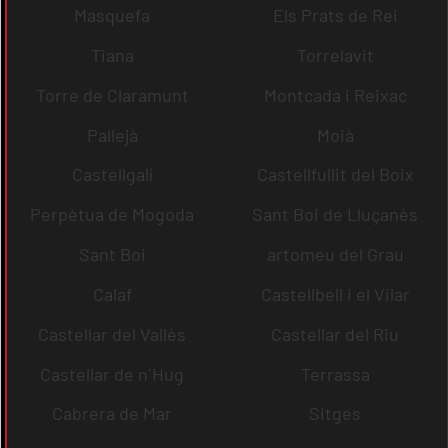
Masquefa
Els Prats de Rei
Tiana
Torrelavit
Torre de Claramunt
Montcada i Reixac
Pallejà
Moià
Castellgalí
Castellfullit del Boix
Perpètua de Mogoda
Sant Boi de Lluçanès
Sant Boi
artomeu del Grau
Calaf
Castellbell i el Vilar
Castellar del Vallès
Castellar del Riu
Castellar de n´Hug
Terrassa
Cabrera de Mar
Sitges