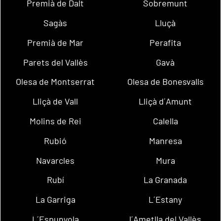
Premià de Dalt
Sobremunt
Sagàs
Lluçà
Premià de Mar
Perafita
Parets del Vallès
Gavà
Olesa de Montserrat
Olesa de Bonesvalls
Lliçà de Vall
Lliçà d´Amunt
Molins de Rei
Calella
Rubió
Manresa
Navarcles
Mura
Rubí
La Granada
La Garriga
L´Estany
L´Espunyola
l´Ametlla del Vallès