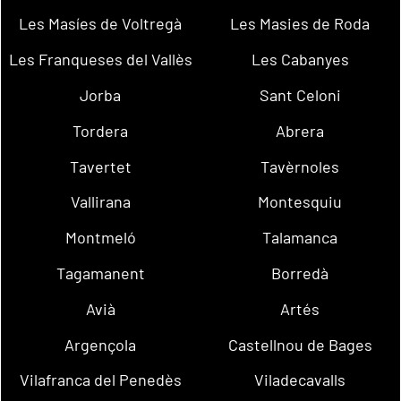
Les Masíes de Voltregà
Les Masies de Roda
Les Franqueses del Vallès
Les Cabanyes
Jorba
Sant Celoni
Tordera
Abrera
Tavertet
Tavèrnoles
Vallirana
Montesquiu
Montmeló
Talamanca
Tagamanent
Borredà
Avià
Artés
Argençola
Castellnou de Bages
Vilafranca del Penedès
Viladecavalls