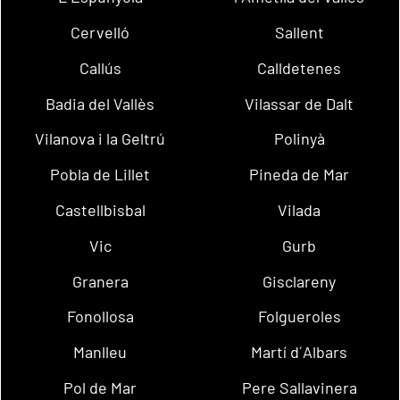
Cervelló
Sallent
Callús
Calldetenes
Badia del Vallès
Vilassar de Dalt
Vilanova i la Geltrú
Polinyà
Pobla de Lillet
Pineda de Mar
Castellbisbal
Vilada
Vic
Gurb
Granera
Gisclareny
Fonollosa
Folgueroles
Manlleu
Martí d´Albars
Pol de Mar
Pere Sallavinera