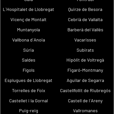
L´Hospitalet de Llobregat
Quirze de Besora
Vicenç de Montalt
Cebrià de Vallalta
Muntanyola
Barberà del Vallès
Vallbona d´Anoia
Vacarisses
Súria
Subirats
Saldes
Hipòlit de Voltregà
Fígols
Figaró-Montmany
Esplugues de Llobregat
Aguilar de Segarra
Torrelles de Foix
Castellfollit de Riubregós
Castellet i la Gornal
Castell de l´Areny
Puig-reig
Vallromanes