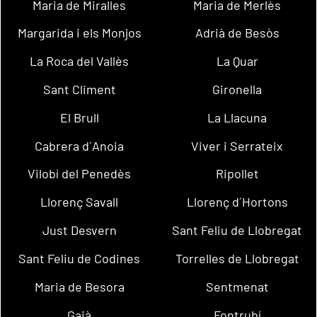
Maria de Miralles
Maria de Merlès
Margarida i els Monjos
Adrià de Besòs
La Roca del Vallès
La Quar
Sant Climent
Gironella
El Brull
La Llacuna
Cabrera d´Anoia
Viver i Serrateix
Vilobí del Penedès
Ripollet
Llorenç Savall
Llorenç d´Hortons
Just Desvern
Sant Feliu de Llobregat
Sant Feliu de Codines
Torrelles de Llobregat
Maria de Besora
Sentmenat
Gaià
Fontrubí