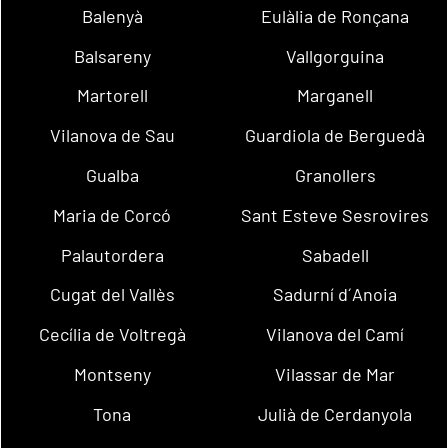
Balenyà
Eulàlia de Ronçana
Balsareny
Vallgorguina
Martorell
Marganell
Vilanova de Sau
Guardiola de Berguedà
Gualba
Granollers
Maria de Corcó
Sant Esteve Sesrovires
Palautordera
Sabadell
Cugat del Vallès
Sadurní d´Anoia
Cecília de Voltregà
Vilanova del Camí
Montseny
Vilassar de Mar
Tona
Julià de Cerdanyola