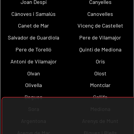
Joan Despí
Canyelles
Cànoves i Samalús
Canovelles
Canet de Mar
Vicenç de Castellet
Salvador de Guardiola
Pere de Vilamajor
Pere de Torelló
Quintí de Mediona
Antoni de Vilamajor
Orís
Olvan
Olost
Olivella
Montclar
Begues
Gallifa
Sora
Mediona
Argentona
Arenys de Munt
Arenys de Mar
Bigues i Riells