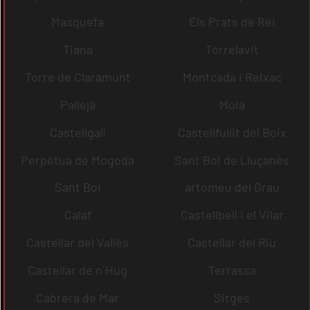
Masquefa
Els Prats de Rei
Tiana
Torrelavit
Torre de Claramunt
Montcada i Reixac
Pallejà
Moià
Castellgalí
Castellfullit del Boix
Perpètua de Mogoda
Sant Boi de Lluçanès
Sant Boi
artomeu del Grau
Calaf
Castellbell i el Vilar
Castellar del Vallès
Castellar del Riu
Castellar de n´Hug
Terrassa
Cabrera de Mar
Sitges