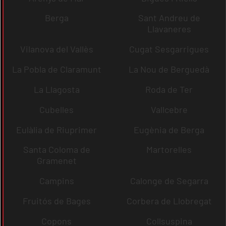
Berga
Sant Andreu de
Llavaneres
Vilanova del Vallès
Cugat Sesgarrigues
La Pobla de Claramunt
La Nou de Berguedà
La Llagosta
Roda de Ter
Cubelles
Vallcebre
Eulàlia de Riuprimer
Eugènia de Berga
Santa Coloma de
Martorelles
Gramenet
Campins
Calonge de Segarra
Fruitós de Bages
Corbera de Llobregat
Copons
Collsuspina