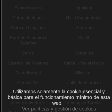
Esparreguera
Igualada
Mateu de Bages
Martí Sesgueioles
Prats de Lluçanès
Pontons
Pont de Vilomara i
Pujalt
Rocafort
Cercs
Centelles
Castellví de Rosanes
Castellví de la Marca
Castellterçol
Ullastrell
Maria d´Oló
Julià de Vilatorta
Utilizamos solamente la cookie esencial y
Cardedeu
Pere de Ribes
básica para el funcionamiento mínimo de esta
Vicenç dels Horts
Vicenç de Torelló
web.
Ver políticas y gestión de cookies