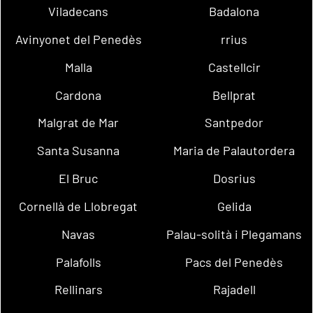
Viladecans
Badalona
Avinyonet del Penedès
rrius
Malla
Castellcir
Cardona
Bellprat
Malgrat de Mar
Santpedor
Santa Susanna
Maria de Palautordera
El Bruc
Dosrius
Cornellà de Llobregat
Gelida
Navas
Palau-solità i Plegamans
Palafolls
Pacs del Penedès
Rellinars
Rajadell