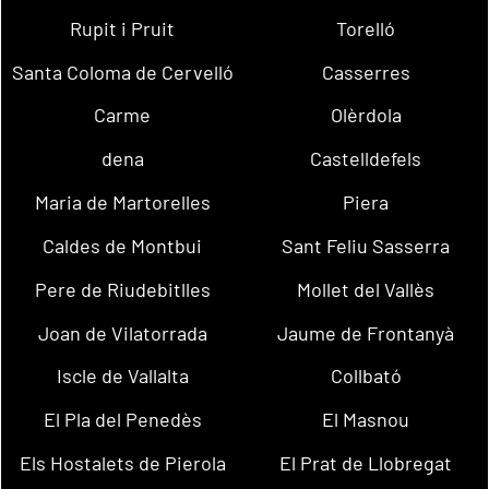
Rupit i Pruit
Torelló
Santa Coloma de Cervelló
Casserres
Carme
Olèrdola
dena
Castelldefels
Maria de Martorelles
Piera
Caldes de Montbui
Sant Feliu Sasserra
Pere de Riudebitlles
Mollet del Vallès
Joan de Vilatorrada
Jaume de Frontanyà
Iscle de Vallalta
Collbató
El Pla del Penedès
El Masnou
Els Hostalets de Pierola
El Prat de Llobregat