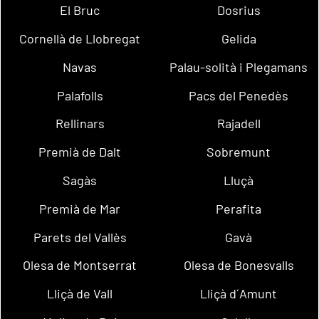
El Bruc
Dosrius
Cornellà de Llobregat
Gelida
Navas
Palau-solità i Plegamans
Palafolls
Pacs del Penedès
Rellinars
Rajadell
Premià de Dalt
Sobremunt
Sagàs
Lluçà
Premià de Mar
Perafita
Parets del Vallès
Gavà
Olesa de Montserrat
Olesa de Bonesvalls
Lliçà de Vall
Lliçà d´Amunt