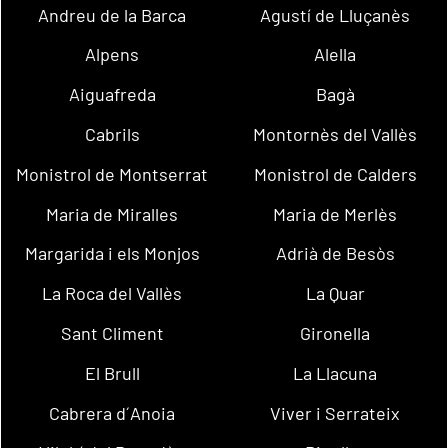
Andreu de la Barca
Agustí de Lluçanès
Alpens
Alella
Aiguafreda
Bagà
Cabrils
Montornès del Vallès
Monistrol de Montserrat
Monistrol de Calders
Maria de Miralles
Maria de Merlès
Margarida i els Monjos
Adrià de Besòs
La Roca del Vallès
La Quar
Sant Climent
Gironella
El Brull
La Llacuna
Cabrera d´Anoia
Viver i Serrateix