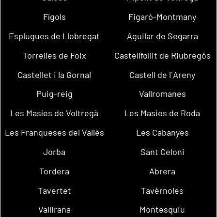
Fígols
Figaró-Montmany
Esplugues de Llobregat
Aguilar de Segarra
Torrelles de Foix
Castellfollit de Riubregós
Castellet i la Gornal
Castell de l´Areny
Puig-reig
Vallromanes
Les Masíes de Voltregà
Les Masies de Roda
Les Franqueses del Vallès
Les Cabanyes
Jorba
Sant Celoni
Tordera
Abrera
Tavertet
Tavèrnoles
Vallirana
Montesquiu