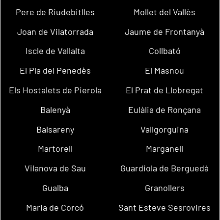
Pere de Riudebitlles
Mollet del Vallès
Joan de Vilatorrada
Jaume de Frontanyà
Iscle de Vallalta
Collbató
El Pla del Penedès
El Masnou
Els Hostalets de Pierola
El Prat de Llobregat
Balenyà
Eulàlia de Ronçana
Balsareny
Vallgorguina
Martorell
Marganell
Vilanova de Sau
Guardiola de Berguedà
Gualba
Granollers
Maria de Corcó
Sant Esteve Sesrovires