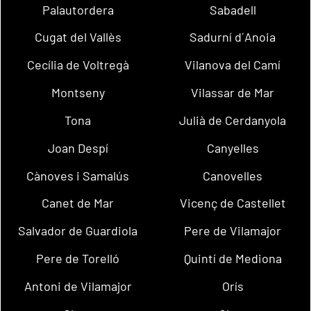
Palautordera
Sabadell
Cugat del Vallès
Sadurní d´Anoia
Cecília de Voltregà
Vilanova del Camí
Montseny
Vilassar de Mar
Tona
Julià de Cerdanyola
Joan Despí
Canyelles
Cànoves i Samalús
Canovelles
Canet de Mar
Vicenç de Castellet
Salvador de Guardiola
Pere de Vilamajor
Pere de Torelló
Quintí de Mediona
Antoni de Vilamajor
Orís