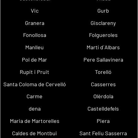
Vic
Gurb
Granera
Gisclareny
Fonollosa
Folgueroles
Manlleu
Martí d´Albars
Pol de Mar
Pere Sallavinera
Rupit i Pruit
Torelló
Santa Coloma de Cervelló
Casserres
Carme
Olèrdola
dena
Castelldefels
Maria de Martorelles
Piera
Caldes de Montbui
Sant Feliu Sasserra