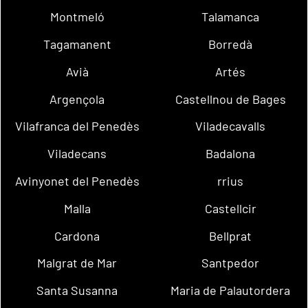
Montmeló
Talamanca
Tagamanent
Borredà
Avià
Artés
Argençola
Castellnou de Bages
Vilafranca del Penedès
Viladecavalls
Viladecans
Badalona
Avinyonet del Penedès
rrius
Malla
Castellcir
Cardona
Bellprat
Malgrat de Mar
Santpedor
Santa Susanna
Maria de Palautordera