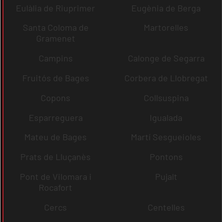
Eulàlia de Riuprimer
Eugènia de Berga
Santa Coloma de
Martorelles
Gramenet
Campins
Calonge de Segarra
Fruitós de Bages
Corbera de Llobregat
Copons
Collsuspina
Esparreguera
Igualada
Mateu de Bages
Martí Sesgueioles
Prats de Lluçanès
Pontons
Pont de Vilomara i
Pujalt
Rocafort
Cercs
Centelles