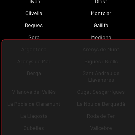
Olvan
Olost
Olivella
Montclar
Begues
Gallifa
Sora
Mediona
Argentona
Arenys de Munt
Arenys de Mar
Bigues i Riells
Berga
Sant Andreu de
Llavaneres
Vilanova del Vallès
Cugat Sesgarrigues
La Pobla de Claramunt
La Nou de Berguedà
La Llagosta
Roda de Ter
Cubelles
Vallcebre