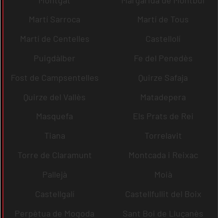
Martí Sarroca
Martí de Tous
Martí de Centelles
Castellolí
Puigdàlber
Fe del Penedès
Fost de Campsentelles
Quirze Safaja
Quirze del Vallès
Matadepera
Masquefa
Els Prats de Rei
Tiana
Torrelavit
Torre de Claramunt
Montcada i Reixac
Pallejà
Moià
Castellgalí
Castellfullit del Boix
Perpètua de Mogoda
Sant Boi de Lluçanès