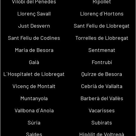
Vilobí del Penedès
Ripollet
Llorenç Savall
Llorenç d´Hortons
Just Desvern
Sant Feliu de Llobregat
Sant Feliu de Codines
Torrelles de Llobregat
Maria de Besora
Sentmenat
Gaià
Fontrubí
L´Hospitalet de Llobregat
Quirze de Besora
Vicenç de Montalt
Cebrià de Vallalta
Muntanyola
Barberà del Vallès
Vallbona d´Anoia
Vacarisses
Súria
Subirats
Saldes
Hipòlit de Voltregà