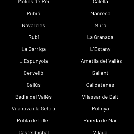
Molins de Rei
Calella
Rubió
Manresa
Navarcles
Mura
Rubí
La Granada
La Garriga
L´Estany
L´Espunyola
l´Ametlla del Vallès
Cervelló
Sallent
Callús
Calldetenes
Badia del Vallès
Vilassar de Dalt
Vilanova i la Geltrú
Polinyà
Pobla de Lillet
Pineda de Mar
Castellbisbal
Vilada