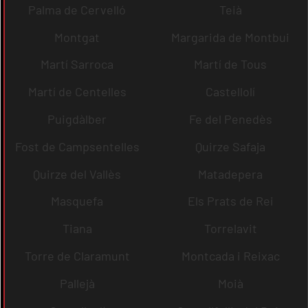
Palma de Cervelló
Teià
Montgat
Margarida de Montbui
Martí Sarroca
Martí de Tous
Martí de Centelles
Castellolí
Puigdàlber
Fe del Penedès
Fost de Campsentelles
Quirze Safaja
Quirze del Vallès
Matadepera
Masquefa
Els Prats de Rei
Tiana
Torrelavit
Torre de Claramunt
Montcada i Reixac
Pallejà
Moià