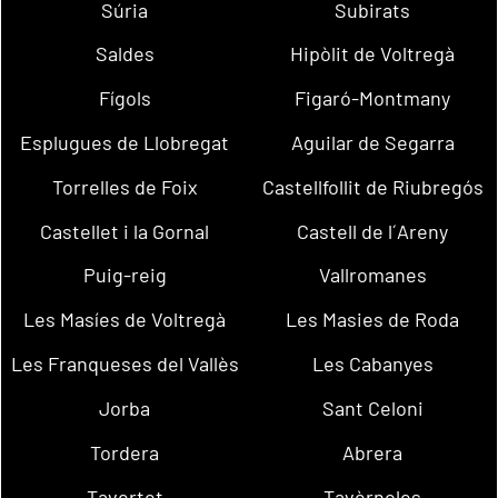
Súria
Subirats
Saldes
Hipòlit de Voltregà
Fígols
Figaró-Montmany
Esplugues de Llobregat
Aguilar de Segarra
Torrelles de Foix
Castellfollit de Riubregós
Castellet i la Gornal
Castell de l´Areny
Puig-reig
Vallromanes
Les Masíes de Voltregà
Les Masies de Roda
Les Franqueses del Vallès
Les Cabanyes
Jorba
Sant Celoni
Tordera
Abrera
Tavertet
Tavèrnoles