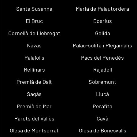
Santa Susanna
Maria de Palautordera
El Bruc
Dosrius
Cornellà de Llobregat
Gelida
Navas
Palau-solità i Plegamans
Palafolls
Pacs del Penedès
Rellinars
Rajadell
Premià de Dalt
Sobremunt
Sagàs
Lluçà
Premià de Mar
Perafita
Parets del Vallès
Gavà
Olesa de Montserrat
Olesa de Bonesvalls