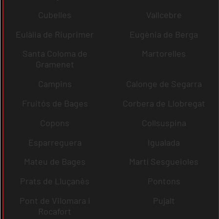
Cubelles
Vallcebre
Eulàlia de Riuprimer
Eugènia de Berga
Santa Coloma de
Martorelles
Gramenet
Campins
Calonge de Segarra
Fruitós de Bages
Corbera de Llobregat
Copons
Collsuspina
Esparreguera
Igualada
Mateu de Bages
Martí Sesgueioles
Prats de Lluçanès
Pontons
Pont de Vilomara i
Pujalt
Rocafort