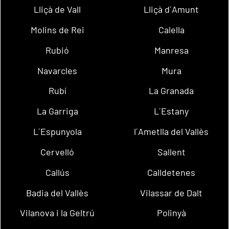
Lliçà de Vall
Lliçà d´Amunt
Molins de Rei
Calella
Rubió
Manresa
Navarcles
Mura
Rubí
La Granada
La Garriga
L´Estany
L´Espunyola
l´Ametlla del Vallès
Cervelló
Sallent
Callús
Calldetenes
Badia del Vallès
Vilassar de Dalt
Vilanova i la Geltrú
Polinyà