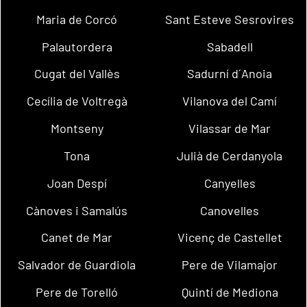
Maria de Corcó
Sant Esteve Sesrovires
Palautordera
Sabadell
Cugat del Vallès
Sadurní d´Anoia
Cecília de Voltregà
Vilanova del Camí
Montseny
Vilassar de Mar
Tona
Julià de Cerdanyola
Joan Despí
Canyelles
Cànoves i Samalús
Canovelles
Canet de Mar
Vicenç de Castellet
Salvador de Guardiola
Pere de Vilamajor
Pere de Torelló
Quintí de Mediona