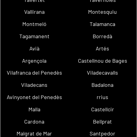
Vallirana
Montesquiu
Montmeló
Talamanca
Tagamanent
Borredà
Avià
Artés
Argençola
Castellnou de Bages
Vilafranca del Penedès
Viladecavalls
Viladecans
Badalona
Avinyonet del Penedès
rrius
Malla
Castellcir
Cardona
Bellprat
Malgrat de Mar
Santpedor