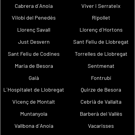
Cabrera d´Anoia
Viver i Serrateix
Vilobí del Penedès
Ripollet
Llorenç Savall
Llorenç d´Hortons
Just Desvern
Sant Feliu de Llobregat
Sant Feliu de Codines
Torrelles de Llobregat
Maria de Besora
Sentmenat
Gaià
Fontrubí
L´Hospitalet de Llobregat
Quirze de Besora
Vicenç de Montalt
Cebrià de Vallalta
Muntanyola
Barberà del Vallès
Vallbona d´Anoia
Vacarisses