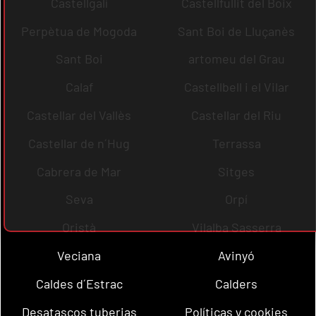
Castellgalí
Castellfullit del Boix
Perpètua de Mogoda
Sant Boi de Lluçanès
Sant Boi
artomeu del Grau
Calaf
Castellbell i el Vilar
Castellar del Vallès
Castellar del Riu
Castellar de n´Hug
Terrassa
Cabrera de Mar
Sitges
Seva
Orpí
Oristà
Vilalba Sasserra
Veciana
Avinyó
Caldes d´Estrac
Calders
Desatascos tuberias
Políticas y cookies