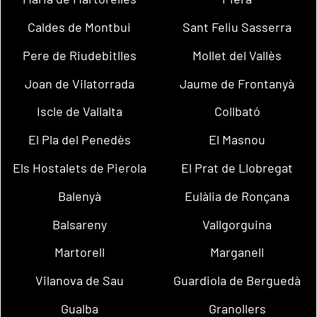
Caldes de Montbui
Sant Feliu Sasserra
Pere de Riudebitlles
Mollet del Vallès
Joan de Vilatorrada
Jaume de Frontanyà
Iscle de Vallalta
Collbató
El Pla del Penedès
El Masnou
Els Hostalets de Pierola
El Prat de Llobregat
Balenyà
Eulàlia de Ronçana
Balsareny
Vallgorguina
Martorell
Marganell
Vilanova de Sau
Guardiola de Berguedà
Gualba
Granollers