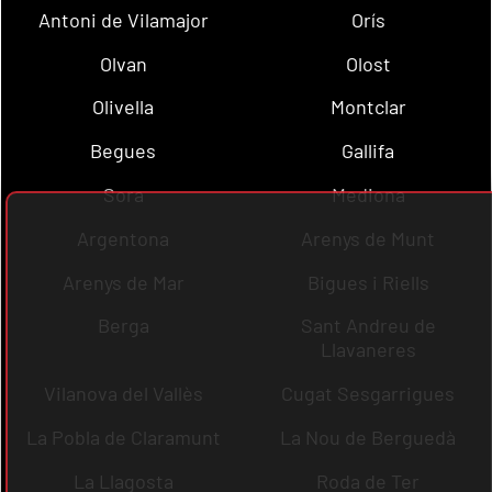
Antoni de Vilamajor
Orís
Olvan
Olost
Olivella
Montclar
Begues
Gallifa
Sora
Mediona
Argentona
Arenys de Munt
Arenys de Mar
Bigues i Riells
Berga
Sant Andreu de
Llavaneres
Vilanova del Vallès
Cugat Sesgarrigues
La Pobla de Claramunt
La Nou de Berguedà
La Llagosta
Roda de Ter