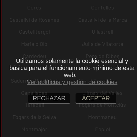
Cercs
Centelles
Castellví de Rosanes
Castellví de la Marca
Castellterçol
Ullastrell
Maria d´Oló
Julià de Vilatorta
Cardedeu
Pere de Ribes
Utilizamos solamente la cookie esencial y
básica para el funcionamiento mínimo de esta
Vicenç dels Horts
Vicenç de Torelló
web.
Sadurní d´Osormort
Capolat
Ver políticas y gestión de cookies
Capellades
Llinars del Vallès
RECHAZAR
ACEPTAR
Taradell
Fogars de Montclús
Fogars de la Selva
Montmaneu
Montmajor
Papiol