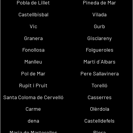
Pobla de Lillet
Pineda de Mar
Castellbisbal
Vilada
Vic
Gurb
Granera
Gisclareny
Fonollosa
Folgueroles
Manlleu
Martí d´Albars
Pol de Mar
Pere Sallavinera
Rupit i Pruit
Torelló
Santa Coloma de Cervelló
Casserres
Carme
Olèrdola
dena
Castelldefels
Maria de Martorelles
Piera