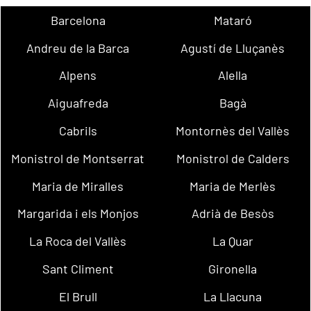
Barcelona
Mataró
Andreu de la Barca
Agustí de Lluçanès
Alpens
Alella
Aiguafreda
Bagà
Cabrils
Montornès del Vallès
Monistrol de Montserrat
Monistrol de Calders
Maria de Miralles
Maria de Merlès
Margarida i els Monjos
Adrià de Besòs
La Roca del Vallès
La Quar
Sant Climent
Gironella
El Brull
La Llacuna