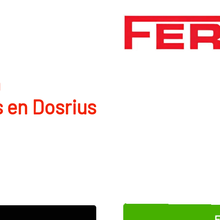
n
 en Dosrius
E