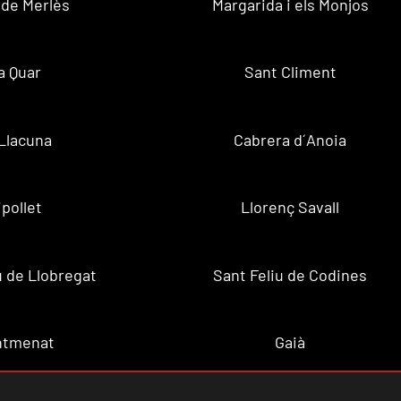
 de Merlès
Margarida i els Monjos
a Quar
Sant Climent
Llacuna
Cabrera d´Anoia
ipollet
Llorenç Savall
u de Llobregat
Sant Feliu de Codines
ntmenat
Gaià