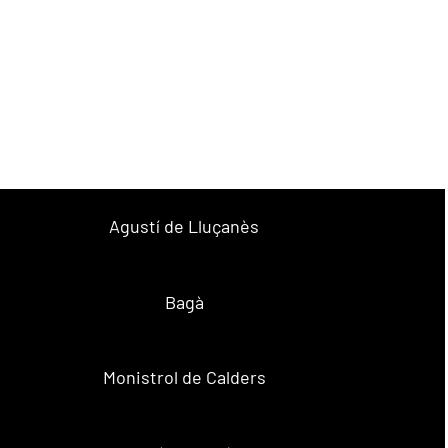
Agustí de Lluçanès
Bagà
Monistrol de Calders