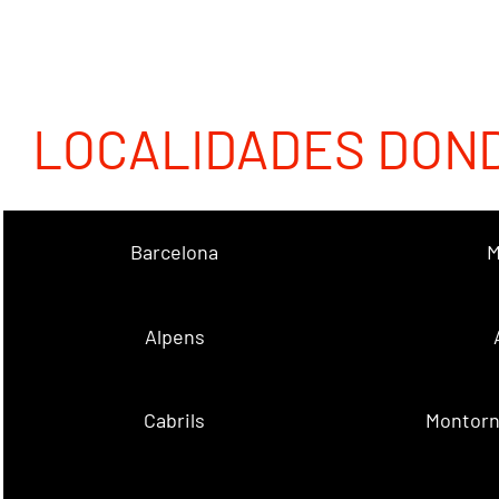
LOCALIDADES DON
Barcelona
M
Alpens
Cabrils
Montorn