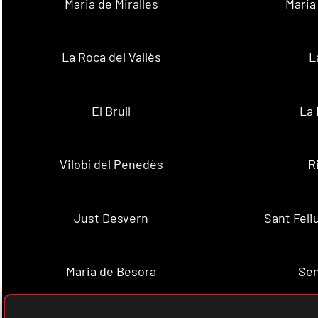
Maria de Miralles
Maria
La Roca del Vallès
L
El Brull
La 
Vilobí del Penedès
R
Just Desvern
Sant Feli
Maria de Besora
Se