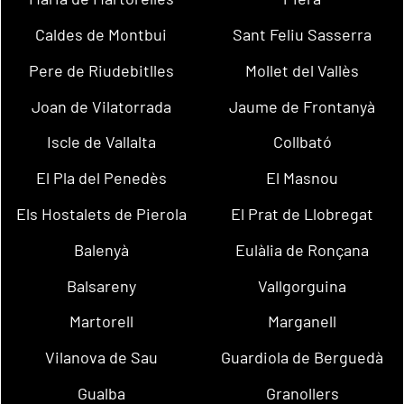
Caldes de Montbui
Sant Feliu Sasserra
Pere de Riudebitlles
Mollet del Vallès
Joan de Vilatorrada
Jaume de Frontanyà
Iscle de Vallalta
Collbató
El Pla del Penedès
El Masnou
Els Hostalets de Pierola
El Prat de Llobregat
Balenyà
Eulàlia de Ronçana
Balsareny
Vallgorguina
Martorell
Marganell
Vilanova de Sau
Guardiola de Berguedà
Gualba
Granollers