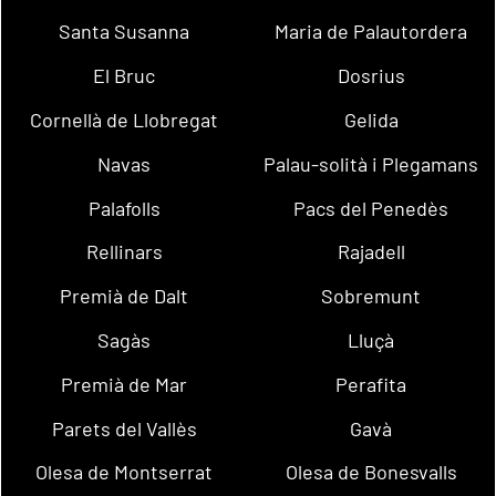
Santa Susanna
Maria de Palautordera
El Bruc
Dosrius
Cornellà de Llobregat
Gelida
Navas
Palau-solità i Plegamans
Palafolls
Pacs del Penedès
Rellinars
Rajadell
Premià de Dalt
Sobremunt
Sagàs
Lluçà
Premià de Mar
Perafita
Parets del Vallès
Gavà
Olesa de Montserrat
Olesa de Bonesvalls