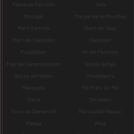
Palma de Cervelló
Teià
Montgat
Margarida de Montbui
Martí Sarroca
Martí de Tous
Martí de Centelles
Castellolí
Puigdàlber
Fe del Penedès
Fost de Campsentelles
Quirze Safaja
Quirze del Vallès
Matadepera
Masquefa
Els Prats de Rei
Tiana
Torrelavit
Torre de Claramunt
Montcada i Reixac
Pallejà
Moià