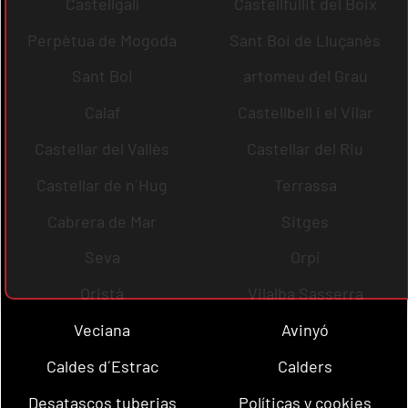
Castellgalí
Castellfullit del Boix
Perpètua de Mogoda
Sant Boi de Lluçanès
Sant Boi
artomeu del Grau
Calaf
Castellbell i el Vilar
Castellar del Vallès
Castellar del Riu
Castellar de n´Hug
Terrassa
Cabrera de Mar
Sitges
Seva
Orpí
Oristà
Vilalba Sasserra
Veciana
Avinyó
Caldes d´Estrac
Calders
Desatascos tuberias
Políticas y cookies