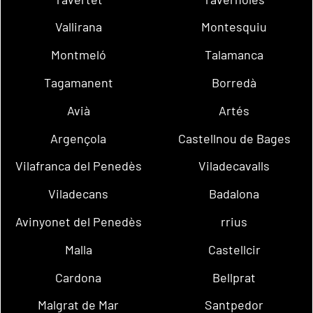
Vallirana
Montesquiu
Montmeló
Talamanca
Tagamanent
Borredà
Avià
Artés
Argençola
Castellnou de Bages
Vilafranca del Penedès
Viladecavalls
Viladecans
Badalona
Avinyonet del Penedès
rrius
Malla
Castellcir
Cardona
Bellprat
Malgrat de Mar
Santpedor