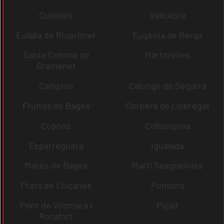
Cubelles
Vallcebre
Eulàlia de Riuprimer
Eugènia de Berga
Santa Coloma de
Martorelles
Gramenet
Campins
Calonge de Segarra
Fruitós de Bages
Corbera de Llobregat
Copons
Collsuspina
Esparreguera
Igualada
Mateu de Bages
Martí Sesgueioles
Prats de Lluçanès
Pontons
Pont de Vilomara i
Pujalt
Rocafort