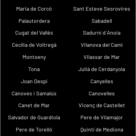
Maria de Corcó
Sant Esteve Sesrovires
Palautordera
Sabadell
Cugat del Vallès
Sadurní d´Anoia
Cecília de Voltregà
Vilanova del Camí
Montseny
Vilassar de Mar
Tona
Julià de Cerdanyola
Joan Despí
Canyelles
Cànoves i Samalús
Canovelles
Canet de Mar
Vicenç de Castellet
Salvador de Guardiola
Pere de Vilamajor
Pere de Torelló
Quintí de Mediona