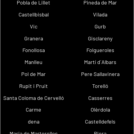
Pobla de Lillet
Pineda de Mar
Castellbisbal
Vilada
Vic
Gurb
Granera
Gisclareny
Fonollosa
Folgueroles
Manlleu
Martí d´Albars
Pol de Mar
Pere Sallavinera
Rupit i Pruit
Torelló
Santa Coloma de Cervelló
Casserres
Carme
Olèrdola
dena
Castelldefels
Maria de Martorelles
Piera