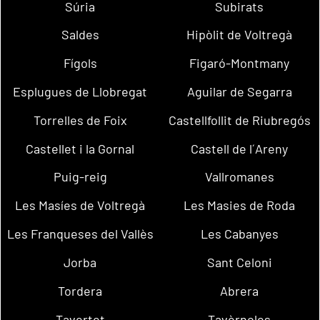
Súria
Subirats
Saldes
Hipòlit de Voltregà
Fígols
Figaró-Montmany
Esplugues de Llobregat
Aguilar de Segarra
Torrelles de Foix
Castellfollit de Riubregós
Castellet i la Gornal
Castell de l´Areny
Puig-reig
Vallromanes
Les Masíes de Voltregà
Les Masies de Roda
Les Franqueses del Vallès
Les Cabanyes
Jorba
Sant Celoni
Tordera
Abrera
Tavertet
Tavèrnoles