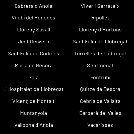
Cabrera d´Anoia
Viver i Serrateix
Vilobí del Penedès
Ripollet
Llorenç Savall
Llorenç d´Hortons
Just Desvern
Sant Feliu de Llobregat
Sant Feliu de Codines
Torrelles de Llobregat
Maria de Besora
Sentmenat
Gaià
Fontrubí
L´Hospitalet de Llobregat
Quirze de Besora
Vicenç de Montalt
Cebrià de Vallalta
Muntanyola
Barberà del Vallès
Vallbona d´Anoia
Vacarisses