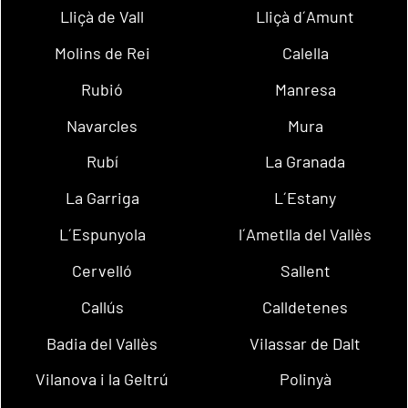
Lliçà de Vall
Lliçà d´Amunt
Molins de Rei
Calella
Rubió
Manresa
Navarcles
Mura
Rubí
La Granada
La Garriga
L´Estany
L´Espunyola
l´Ametlla del Vallès
Cervelló
Sallent
Callús
Calldetenes
Badia del Vallès
Vilassar de Dalt
Vilanova i la Geltrú
Polinyà