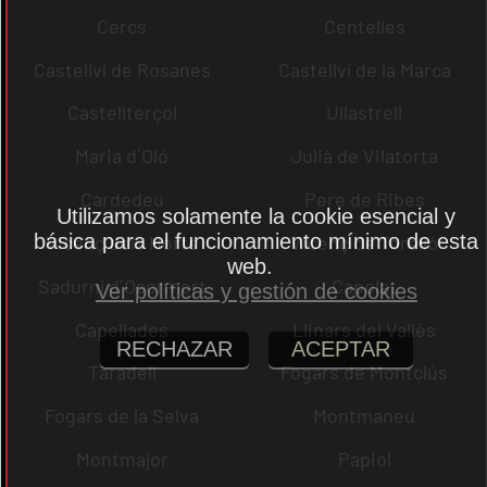
Cercs
Centelles
Castellví de Rosanes
Castellví de la Marca
Castellterçol
Ullastrell
Maria d´Oló
Julià de Vilatorta
Cardedeu
Pere de Ribes
Utilizamos solamente la cookie esencial y
básica para el funcionamiento mínimo de esta
Vicenç dels Horts
Vicenç de Torelló
web.
Sadurní d´Osormort
Capolat
Ver políticas y gestión de cookies
Capellades
Llinars del Vallès
RECHAZAR
ACEPTAR
Taradell
Fogars de Montclús
Fogars de la Selva
Montmaneu
Montmajor
Papiol