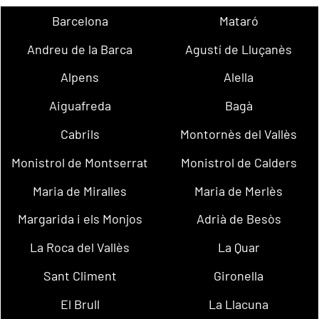
Barcelona
Mataró
Andreu de la Barca
Agustí de Lluçanès
Alpens
Alella
Aiguafreda
Bagà
Cabrils
Montornès del Vallès
Monistrol de Montserrat
Monistrol de Calders
Maria de Miralles
Maria de Merlès
Margarida i els Monjos
Adrià de Besòs
La Roca del Vallès
La Quar
Sant Climent
Gironella
El Brull
La Llacuna