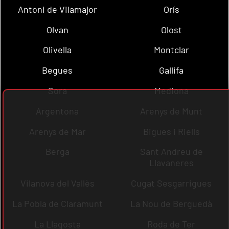
Antoni de Vilamajor
Orís
Olvan
Olost
Olivella
Montclar
Begues
Gallifa
Sora
Mediona
Argentona
Arenys de Munt
Arenys de Mar
Bigues i Riells
Berga
Sant Andreu de
Llavaneres
Vilanova del Vallès
Cugat Sesgarrigues
La Pobla de Claramunt
La Nou de Berguedà
La Llagosta
Roda de Ter