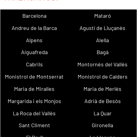
Barcelona
Mataró
Andreu de la Barca
Agustí de Lluçanès
Alpens
Alella
Aiguafreda
Bagà
Cabrils
Montornès del Vallès
Monistrol de Montserrat
Monistrol de Calders
Maria de Miralles
Maria de Merlès
Margarida i els Monjos
Adrià de Besòs
La Roca del Vallès
La Quar
Sant Climent
Gironella