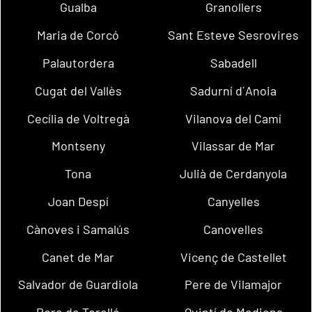
Gualba
Granollers
Maria de Corcó
Sant Esteve Sesrovires
Palautordera
Sabadell
Cugat del Vallès
Sadurní d´Anoia
Cecília de Voltregà
Vilanova del Camí
Montseny
Vilassar de Mar
Tona
Julià de Cerdanyola
Joan Despí
Canyelles
Cànoves i Samalús
Canovelles
Canet de Mar
Vicenç de Castellet
Salvador de Guardiola
Pere de Vilamajor