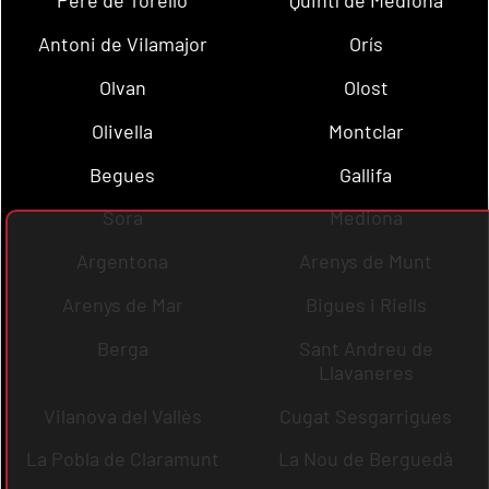
Pere de Torelló
Quintí de Mediona
Antoni de Vilamajor
Orís
Olvan
Olost
Olivella
Montclar
Begues
Gallifa
Sora
Mediona
Argentona
Arenys de Munt
Arenys de Mar
Bigues i Riells
Berga
Sant Andreu de
Llavaneres
Vilanova del Vallès
Cugat Sesgarrigues
La Pobla de Claramunt
La Nou de Berguedà