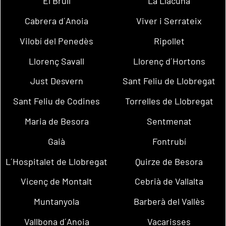
El Brull
La Llacuna
Cabrera d´Anoia
Viver i Serrateix
Vilobí del Penedès
Ripollet
Llorenç Savall
Llorenç d´Hortons
Just Desvern
Sant Feliu de Llobregat
Sant Feliu de Codines
Torrelles de Llobregat
Maria de Besora
Sentmenat
Gaià
Fontrubí
L´Hospitalet de Llobregat
Quirze de Besora
Vicenç de Montalt
Cebrià de Vallalta
Muntanyola
Barberà del Vallès
Vallbona d´Anoia
Vacarisses