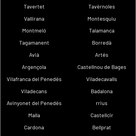
Tavertet
Tavèrnoles
Vallirana
Montesquiu
Montmeló
Talamanca
Tagamanent
Borredà
Avià
Artés
Argençola
Castellnou de Bages
Vilafranca del Penedès
Viladecavalls
Viladecans
Badalona
Avinyonet del Penedès
rrius
Malla
Castellcir
Cardona
Bellprat