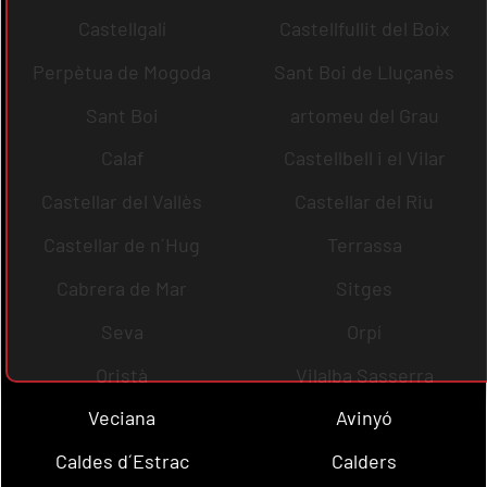
Castellgalí
Castellfullit del Boix
Perpètua de Mogoda
Sant Boi de Lluçanès
Sant Boi
artomeu del Grau
Calaf
Castellbell i el Vilar
Castellar del Vallès
Castellar del Riu
Castellar de n´Hug
Terrassa
Cabrera de Mar
Sitges
Seva
Orpí
Oristà
Vilalba Sasserra
Veciana
Avinyó
Caldes d´Estrac
Calders