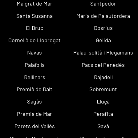
Malgrat de Mar
Santpedor
Santa Susanna
Maria de Palautordera
El Bruc
Dosrius
Cornellà de Llobregat
Gelida
Navas
Palau-solità i Plegamans
Palafolls
Pacs del Penedès
Rellinars
Rajadell
Premià de Dalt
Sobremunt
Sagàs
Lluçà
Premià de Mar
Perafita
Parets del Vallès
Gavà