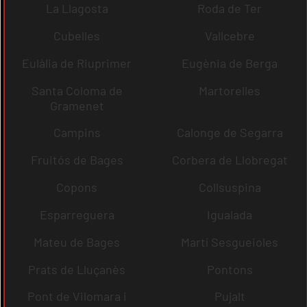
La Llagosta
Roda de Ter
Cubelles
Vallcebre
Eulàlia de Riuprimer
Eugènia de Berga
Santa Coloma de
Martorelles
Gramenet
Campins
Calonge de Segarra
Fruitós de Bages
Corbera de Llobregat
Copons
Collsuspina
Esparreguera
Igualada
Mateu de Bages
Martí Sesgueioles
Prats de Lluçanès
Pontons
Pont de Vilomara i
Pujalt