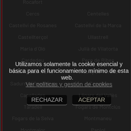
Rocafort
Cercs
Centelles
Castellví de Rosanes
Castellví de la Marca
Castellterçol
Ullastrell
Maria d´Oló
Julià de Vilatorta
Cardedeu
Pere de Ribes
Utilizamos solamente la cookie esencial y
básica para el funcionamiento mínimo de esta
Vicenç dels Horts
Vicenç de Torelló
web.
Sadurní d´Osormort
Capolat
Ver políticas y gestión de cookies
Capellades
Llinars del Vallès
RECHAZAR
ACEPTAR
Taradell
Fogars de Montclús
Fogars de la Selva
Montmaneu
Montmajor
Papiol