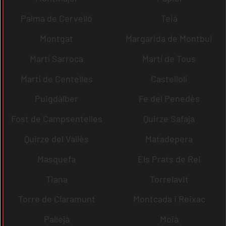
Palma de Cervelló
Teià
Montgat
Margarida de Montbui
Martí Sarroca
Martí de Tous
Martí de Centelles
Castellolí
Puigdàlber
Fe del Penedès
Fost de Campsentelles
Quirze Safaja
Quirze del Vallès
Matadepera
Masquefa
Els Prats de Rei
Tiana
Torrelavit
Torre de Claramunt
Montcada i Reixac
Pallejà
Moià