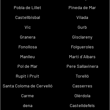
Pobla de Lillet
Pineda de Mar
Castellbisbal
Vilada
Vic
Gurb
Granera
Gisclareny
Fonollosa
Folgueroles
Manlleu
Martí d´Albars
Pol de Mar
Pere Sallavinera
Rupit i Pruit
Torelló
Santa Coloma de Cervelló
Casserres
Carme
Olèrdola
dena
Castelldefels