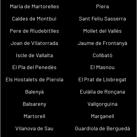
Maria de Martorelles
Piera
Caldes de Montbui
Sant Feliu Sasserra
Pere de Riudebitlles
Mollet del Vallès
Joan de Vilatorrada
Jaume de Frontanyà
Iscle de Vallalta
Collbató
El Pla del Penedès
El Masnou
Els Hostalets de Pierola
El Prat de Llobregat
Balenyà
Eulàlia de Ronçana
Balsareny
Vallgorguina
Martorell
Marganell
Vilanova de Sau
Guardiola de Berguedà