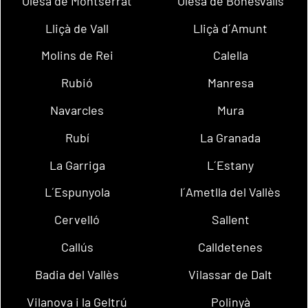
Olesa de Montserrat
Olesa de Bonesvalls
Lliçà de Vall
Lliçà d´Amunt
Molins de Rei
Calella
Rubió
Manresa
Navarcles
Mura
Rubí
La Granada
La Garriga
L´Estany
L´Espunyola
l´Ametlla del Vallès
Cervelló
Sallent
Callús
Calldetenes
Badia del Vallès
Vilassar de Dalt
Vilanova i la Geltrú
Polinyà