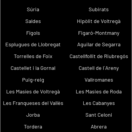
Súria
Subirats
Saldes
Hipòlit de Voltregà
Fígols
Figaró-Montmany
Esplugues de Llobregat
Aguilar de Segarra
Torrelles de Foix
Castellfollit de Riubregós
Castellet i la Gornal
Castell de l´Areny
Puig-reig
Vallromanes
Les Masíes de Voltregà
Les Masies de Roda
Les Franqueses del Vallès
Les Cabanyes
Jorba
Sant Celoni
Tordera
Abrera