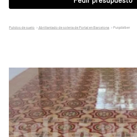
Pulidos de suelo
Abrillantado de soleria de Portal en Barcelona
Puigdàlber