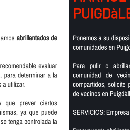
PUIGDàL
lizamos
abrillantados de
Ponemos a su disposic
comunidades en Puigd
s recomendable evaluar
Para pulir o abril
, para determinar a la
comunidad de vecin
a utilizar.
compartidos, solicite
de vecinos en Puigdàl
y que prever ciertos
mismas, ya que puede
SERVICIOS: Empresa d
se tenga controlada la