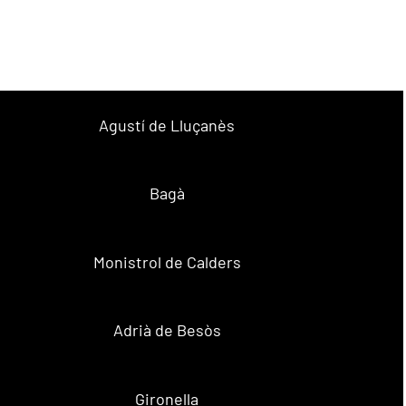
Agustí de Lluçanès
Bagà
Monistrol de Calders
Adrià de Besòs
Gironella