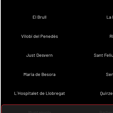
El Brull
La 
Vilobí del Penedès
R
Just Desvern
Sant Feli
Maria de Besora
Se
L´Hospitalet de Llobregat
Quirze
Muntanyola
Barber