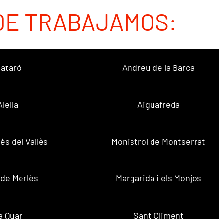
DE TRABAJAMOS:
ataró
Andreu de la Barca
Alella
Aiguafreda
ès del Vallès
Monistrol de Montserrat
 de Merlès
Margarida i els Monjos
a Quar
Sant Climent