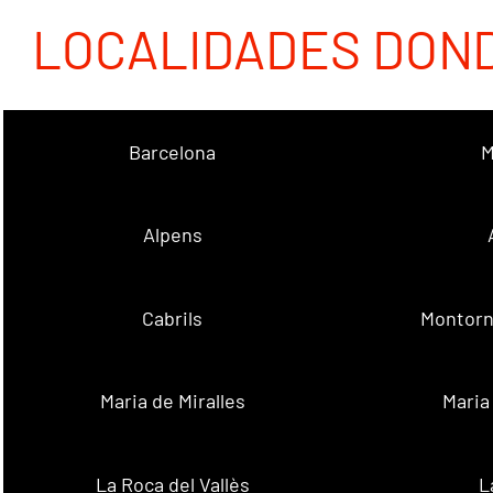
LOCALIDADES DON
Barcelona
M
Alpens
Cabrils
Montorn
Maria de Miralles
Maria
La Roca del Vallès
L