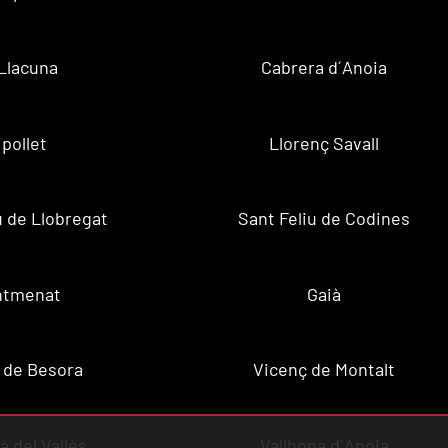
Llacuna
Cabrera d´Anoia
ipollet
Llorenç Savall
u de Llobregat
Sant Feliu de Codines
ntmenat
Gaià
 de Besora
Vicenç de Montalt
à del Vallès
Vallbona d´Anoia