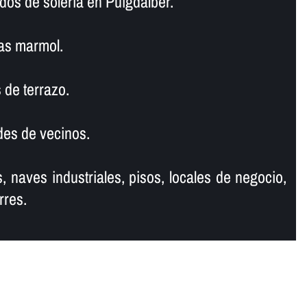
dos de soleria en Puigdàlber.
as marmol.
 de terrazo.
es de vecinos.
, naves industriales, pisos, locales de negocio,
rres.