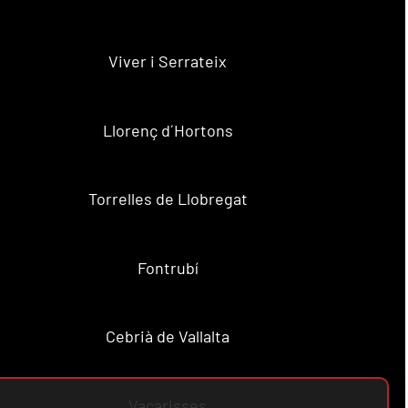
Viver i Serrateix
Llorenç d´Hortons
Torrelles de Llobregat
Fontrubí
Cebrià de Vallalta
Vacarisses