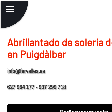
Abrillantado de soleria 
en Puigdàlber
info@fervalles.es
627 964 177 - 937 299 718
Pedir presupuesto