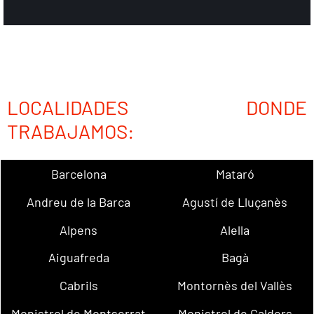
LOCALIDADES DONDE
TRABAJAMOS:
Barcelona
Mataró
Andreu de la Barca
Agustí de Lluçanès
Alpens
Alella
Aiguafreda
Bagà
Cabrils
Montornès del Vallès
Monistrol de Montserrat
Monistrol de Calders