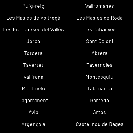
Puig-reig
Vallromanes
Les Masíes de Voltregà
Les Masies de Roda
Les Franqueses del Vallès
Les Cabanyes
Jorba
Sant Celoni
Tordera
Abrera
Tavertet
Tavèrnoles
Vallirana
Montesquiu
Montmeló
Talamanca
Tagamanent
Borredà
Avià
Artés
Argençola
Castellnou de Bages