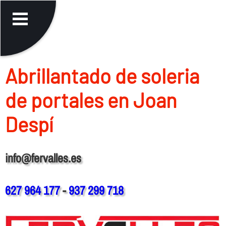
Abrillantado de soleria
de portales en Joan
Despí
info@fervalles.es
627 964 177
-
937 299 718