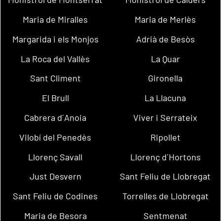
Maria de Miralles
Maria de Merlès
Margarida i els Monjos
Adrià de Besòs
La Roca del Vallès
La Quar
Sant Climent
Gironella
El Brull
La Llacuna
Cabrera d´Anoia
Viver i Serrateix
Vilobí del Penedès
Ripollet
Llorenç Savall
Llorenç d´Hortons
Just Desvern
Sant Feliu de Llobregat
Sant Feliu de Codines
Torrelles de Llobregat
Maria de Besora
Sentmenat