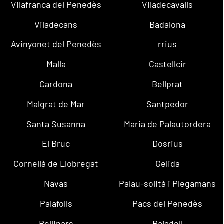
Vilafranca del Penedès
Viladecavalls
Viladecans
Badalona
Avinyonet del Penedès
rrius
Malla
Castellcir
Cardona
Bellprat
Malgrat de Mar
Santpedor
Santa Susanna
Maria de Palautordera
El Bruc
Dosrius
Cornellà de Llobregat
Gelida
Navas
Palau-solità i Plegamans
Palafolls
Pacs del Penedès
Rellinars
Rajadell