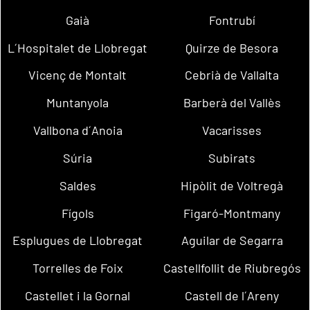
Gaià
Fontrubí
L´Hospitalet de Llobregat
Quirze de Besora
Vicenç de Montalt
Cebrià de Vallalta
Muntanyola
Barberà del Vallès
Vallbona d´Anoia
Vacarisses
Súria
Subirats
Saldes
Hipòlit de Voltregà
Fígols
Figaró-Montmany
Esplugues de Llobregat
Aguilar de Segarra
Torrelles de Foix
Castellfollit de Riubregós
Castellet i la Gornal
Castell de l´Areny