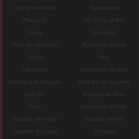
Quirze del Vallès
Matadepera
Masquefa
Els Prats de Rei
Tiana
Torrelavit
Torre de Claramunt
Montcada i Reixac
Pallejà
Moià
Castellgalí
Castellfullit del Boix
Perpètua de Mogoda
Sant Boi de Lluçanès
Sant Boi
artomeu del Grau
Calaf
Castellbell i el Vilar
Castellar del Vallès
Castellar del Riu
Castellar de n´Hug
Terrassa