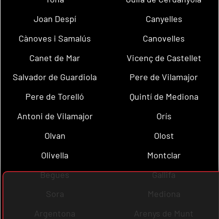
Joan Despí
Canyelles
Cànoves i Samalús
Canovelles
Canet de Mar
Vicenç de Castellet
Salvador de Guardiola
Pere de Vilamajor
Pere de Torelló
Quintí de Mediona
Antoni de Vilamajor
Orís
Olvan
Olost
Olivella
Montclar
Begues
Gallifa
Sora
Mediona
Argentona
Arenys de Munt