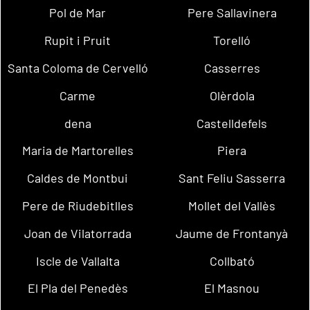
Pol de Mar
Pere Sallavinera
Rupit i Pruit
Torelló
Santa Coloma de Cervelló
Casserres
Carme
Olèrdola
dena
Castelldefels
Maria de Martorelles
Piera
Caldes de Montbui
Sant Feliu Sasserra
Pere de Riudebitlles
Mollet del Vallès
Joan de Vilatorrada
Jaume de Frontanyà
Iscle de Vallalta
Collbató
El Pla del Penedès
El Masnou