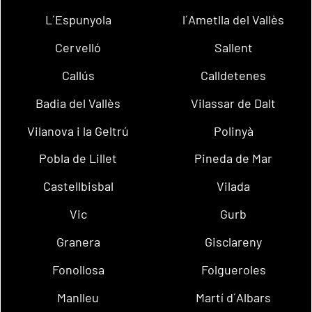
L´Espunyola
l´Ametlla del Vallès
Cervelló
Sallent
Callús
Calldetenes
Badia del Vallès
Vilassar de Dalt
Vilanova i la Geltrú
Polinyà
Pobla de Lillet
Pineda de Mar
Castellbisbal
Vilada
Vic
Gurb
Granera
Gisclareny
Fonollosa
Folgueroles
Manlleu
Martí d´Albars