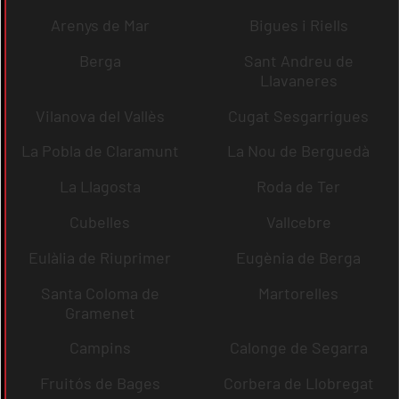
Arenys de Mar
Bigues i Riells
Berga
Sant Andreu de
Llavaneres
Vilanova del Vallès
Cugat Sesgarrigues
La Pobla de Claramunt
La Nou de Berguedà
La Llagosta
Roda de Ter
Cubelles
Vallcebre
Eulàlia de Riuprimer
Eugènia de Berga
Santa Coloma de
Martorelles
Gramenet
Campins
Calonge de Segarra
Fruitós de Bages
Corbera de Llobregat