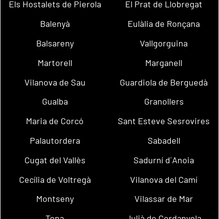
Els Hostalets de Pierola
El Prat de Llobregat
Balenyà
Eulàlia de Ronçana
Balsareny
Vallgorguina
Martorell
Marganell
Vilanova de Sau
Guardiola de Berguedà
Gualba
Granollers
Maria de Corcó
Sant Esteve Sesrovires
Palautordera
Sabadell
Cugat del Vallès
Sadurní d´Anoia
Cecília de Voltregà
Vilanova del Camí
Montseny
Vilassar de Mar
Tona
Julià de Cerdanyola