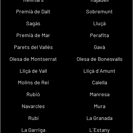
Premià de Dalt
Sobremunt
Sagàs
Lluçà
Premià de Mar
Perafita
Parets del Vallès
Gavà
Olesa de Montserrat
Olesa de Bonesvalls
Lliçà de Vall
Lliçà d´Amunt
Molins de Rei
Calella
Rubió
Manresa
Navarcles
Mura
Rubí
La Granada
La Garriga
L´Estany