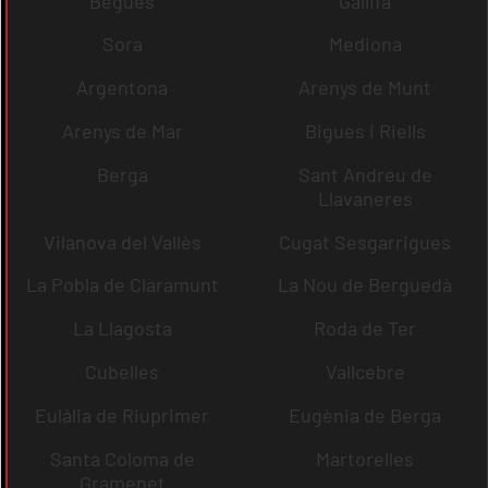
Begues
Gallifa
Sora
Mediona
Argentona
Arenys de Munt
Arenys de Mar
Bigues i Riells
Berga
Sant Andreu de
Llavaneres
Vilanova del Vallès
Cugat Sesgarrigues
La Pobla de Claramunt
La Nou de Berguedà
La Llagosta
Roda de Ter
Cubelles
Vallcebre
Eulàlia de Riuprimer
Eugènia de Berga
Santa Coloma de
Martorelles
Gramenet