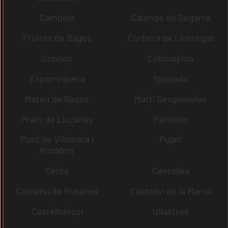
Campins
Calonge de Segarra
Fruitós de Bages
Corbera de Llobregat
Copons
Collsuspina
Esparreguera
Igualada
Mateu de Bages
Martí Sesgueioles
Prats de Lluçanès
Pontons
Pont de Vilomara i
Pujalt
Rocafort
Cercs
Centelles
Castellví de Rosanes
Castellví de la Marca
Castellterçol
Ullastrell