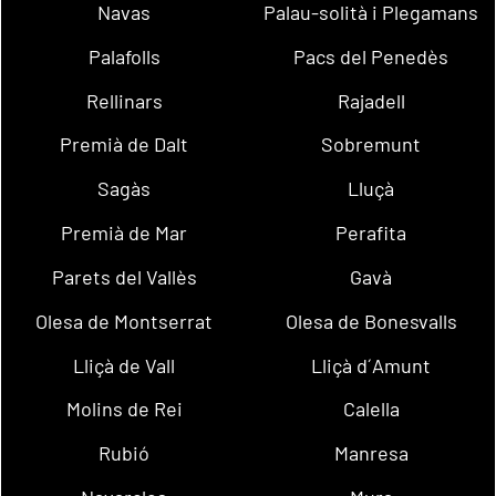
Navas
Palau-solità i Plegamans
Palafolls
Pacs del Penedès
Rellinars
Rajadell
Premià de Dalt
Sobremunt
Sagàs
Lluçà
Premià de Mar
Perafita
Parets del Vallès
Gavà
Olesa de Montserrat
Olesa de Bonesvalls
Lliçà de Vall
Lliçà d´Amunt
Molins de Rei
Calella
Rubió
Manresa