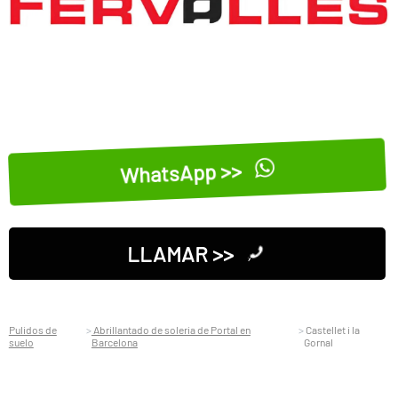
WhatsApp >>
LLAMAR >>
Pulidos de
Abrillantado de soleria de Portal en
Castellet i la
suelo
Barcelona
Gornal