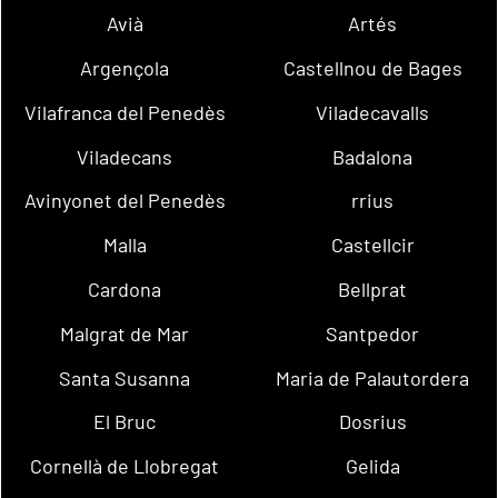
Avià
Artés
Argençola
Castellnou de Bages
Vilafranca del Penedès
Viladecavalls
Viladecans
Badalona
Avinyonet del Penedès
rrius
Malla
Castellcir
Cardona
Bellprat
Malgrat de Mar
Santpedor
Santa Susanna
Maria de Palautordera
El Bruc
Dosrius
Cornellà de Llobregat
Gelida