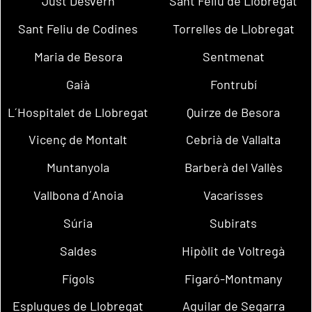
Just Desvern
Sant Feliu de Llobregat
Sant Feliu de Codines
Torrelles de Llobregat
Maria de Besora
Sentmenat
Gaià
Fontrubí
L´Hospitalet de Llobregat
Quirze de Besora
Vicenç de Montalt
Cebrià de Vallalta
Muntanyola
Barberà del Vallès
Vallbona d´Anoia
Vacarisses
Súria
Subirats
Saldes
Hipòlit de Voltregà
Fígols
Figaró-Montmany
Esplugues de Llobregat
Aguilar de Segarra