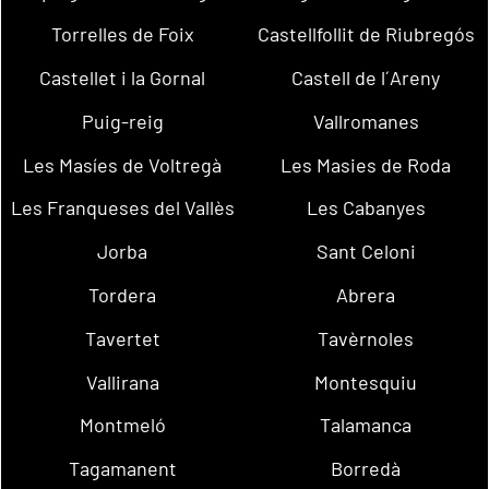
Torrelles de Foix
Castellfollit de Riubregós
Castellet i la Gornal
Castell de l´Areny
Puig-reig
Vallromanes
Les Masíes de Voltregà
Les Masies de Roda
Les Franqueses del Vallès
Les Cabanyes
Jorba
Sant Celoni
Tordera
Abrera
Tavertet
Tavèrnoles
Vallirana
Montesquiu
Montmeló
Talamanca
Tagamanent
Borredà