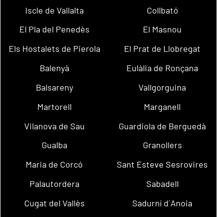
Iscle de Vallalta
Collbató
El Pla del Penedès
El Masnou
Els Hostalets de Pierola
El Prat de Llobregat
Balenyà
Eulàlia de Ronçana
Balsareny
Vallgorguina
Martorell
Marganell
Vilanova de Sau
Guardiola de Berguedà
Gualba
Granollers
Maria de Corcó
Sant Esteve Sesrovires
Palautordera
Sabadell
Cugat del Vallès
Sadurní d´Anoia