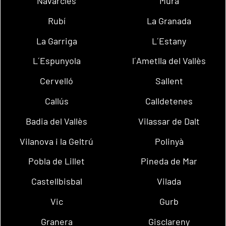
Navarcles
Mura
Rubí
La Granada
La Garriga
L´Estany
L´Espunyola
l´Ametlla del Vallès
Cervelló
Sallent
Callús
Calldetenes
Badia del Vallès
Vilassar de Dalt
Vilanova i la Geltrú
Polinyà
Pobla de Lillet
Pineda de Mar
Castellbisbal
Vilada
Vic
Gurb
Granera
Gisclareny