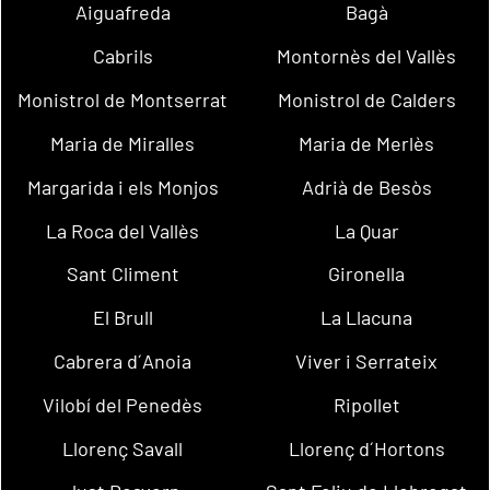
Aiguafreda
Bagà
Cabrils
Montornès del Vallès
Monistrol de Montserrat
Monistrol de Calders
Maria de Miralles
Maria de Merlès
Margarida i els Monjos
Adrià de Besòs
La Roca del Vallès
La Quar
Sant Climent
Gironella
El Brull
La Llacuna
Cabrera d´Anoia
Viver i Serrateix
Vilobí del Penedès
Ripollet
Llorenç Savall
Llorenç d´Hortons