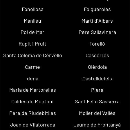
Fonollosa
Folgueroles
Manlleu
Martí d´Albars
Pol de Mar
Pere Sallavinera
Rupit i Pruit
Torelló
Santa Coloma de Cervelló
Casserres
Carme
Olèrdola
dena
Castelldefels
Maria de Martorelles
Piera
Caldes de Montbui
Sant Feliu Sasserra
Pere de Riudebitlles
Mollet del Vallès
Joan de Vilatorrada
Jaume de Frontanyà