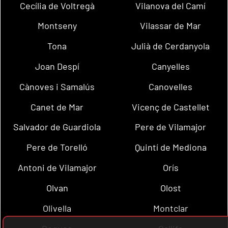
Cecília de Voltregà
Vilanova del Camí
Montseny
Vilassar de Mar
Tona
Julià de Cerdanyola
Joan Despí
Canyelles
Cànoves i Samalús
Canovelles
Canet de Mar
Vicenç de Castellet
Salvador de Guardiola
Pere de Vilamajor
Pere de Torelló
Quintí de Mediona
Antoni de Vilamajor
Orís
Olvan
Olost
Olivella
Montclar