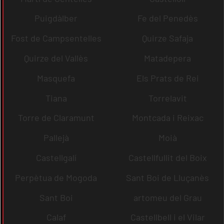
Puigdàlber
Fe del Penedès
Fost de Campsentelles
Quirze Safaja
Quirze del Vallès
Matadepera
Masquefa
Els Prats de Rei
Tiana
Torrelavit
Torre de Claramunt
Montcada i Reixac
Pallejà
Moià
Castellgalí
Castellfullit del Boix
Perpètua de Mogoda
Sant Boi de Lluçanès
Sant Boi
artomeu del Grau
Calaf
Castellbell i el Vilar