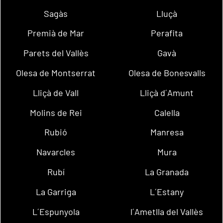
Sagàs
Lluçà
Premià de Mar
Perafita
Parets del Vallès
Gavà
Olesa de Montserrat
Olesa de Bonesvalls
Lliçà de Vall
Lliçà d´Amunt
Molins de Rei
Calella
Rubió
Manresa
Navarcles
Mura
Rubí
La Granada
La Garriga
L´Estany
L´Espunyola
l´Ametlla del Vallès