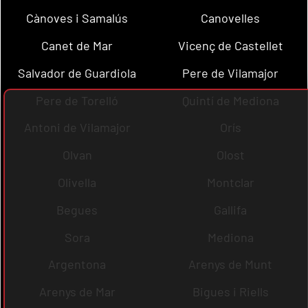
Cànoves i Samalús
Canovelles
Canet de Mar
Vicenç de Castellet
Salvador de Guardiola
Pere de Vilamajor
Pere de Torelló
Quintí de Mediona
Antoni de Vilamajor
Orís
Olvan
Olost
Olivella
Montclar
Begues
Gallifa
Sora
Mediona
Argentona
Arenys de Munt
Arenys de Mar
Bigues i Riells