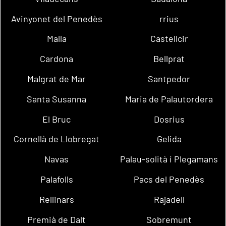
Avinyonet del Penedès
rrius
Malla
Castellcir
Cardona
Bellprat
Malgrat de Mar
Santpedor
Santa Susanna
Maria de Palautordera
El Bruc
Dosrius
Cornellà de Llobregat
Gelida
Navas
Palau-solità i Plegamans
Palafolls
Pacs del Penedès
Rellinars
Rajadell
Premià de Dalt
Sobremunt