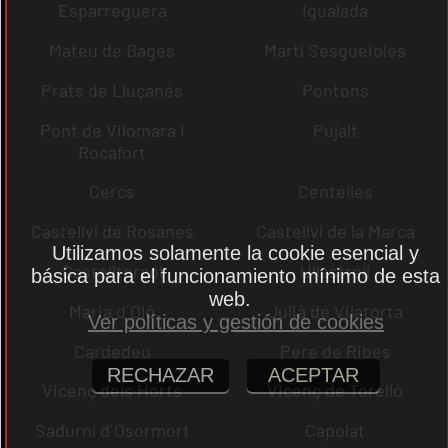
Esparreguera
Igualada
Mateu de Bages
Martí Sesgueioles
Prats de Lluçanès
Pontons
Pont de Vilomara i
Pujalt
Rocafort
Cercs
Centelles
Castellví de Rosanes
Castellví de la Marca
Utilizamos solamente la cookie esencial y
Castellterçol
Ullastrell
básica para el funcionamiento mínimo de esta
web.
Maria d´Oló
Julià de Vilatorta
Ver políticas y gestión de cookies
Cardedeu
Pere de Ribes
RECHAZAR
ACEPTAR
Vicenç dels Horts
Vicenç de Torelló
Sadurní d´Osormort
Capolat