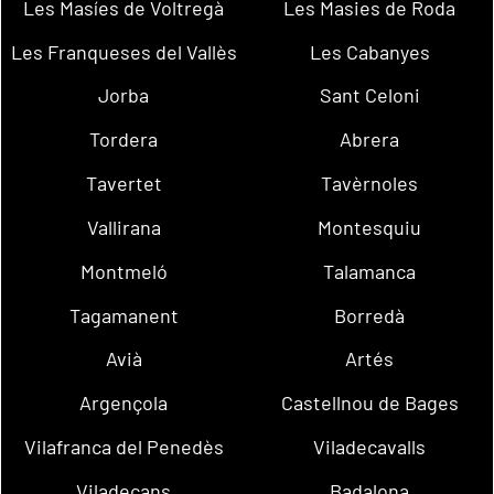
Les Masíes de Voltregà
Les Masies de Roda
Les Franqueses del Vallès
Les Cabanyes
Jorba
Sant Celoni
Tordera
Abrera
Tavertet
Tavèrnoles
Vallirana
Montesquiu
Montmeló
Talamanca
Tagamanent
Borredà
Avià
Artés
Argençola
Castellnou de Bages
Vilafranca del Penedès
Viladecavalls
Viladecans
Badalona