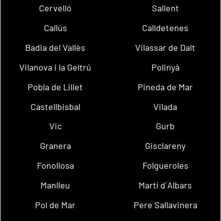
Cervelló
Sallent
Callús
Calldetenes
Badia del Vallès
Vilassar de Dalt
Vilanova i la Geltrú
Polinyà
Pobla de Lillet
Pineda de Mar
Castellbisbal
Vilada
Vic
Gurb
Granera
Gisclareny
Fonollosa
Folgueroles
Manlleu
Martí d´Albars
Pol de Mar
Pere Sallavinera