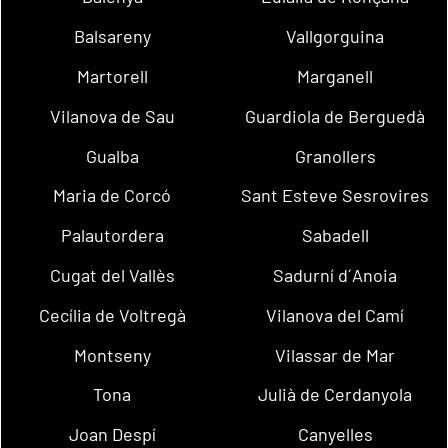
Balsareny
Vallgorguina
Martorell
Marganell
Vilanova de Sau
Guardiola de Berguedà
Gualba
Granollers
Maria de Corcó
Sant Esteve Sesrovires
Palautordera
Sabadell
Cugat del Vallès
Sadurní d´Anoia
Cecília de Voltregà
Vilanova del Camí
Montseny
Vilassar de Mar
Tona
Julià de Cerdanyola
Joan Despí
Canyelles