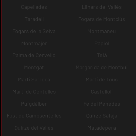
Capellades
Llinars del Vallès
Taradell
Fogars de Montclús
Fogars de la Selva
Montmaneu
Montmajor
Papiol
Palma de Cervelló
Teià
Montgat
Margarida de Montbui
Martí Sarroca
Martí de Tous
Martí de Centelles
Castellolí
Puigdàlber
Fe del Penedès
Fost de Campsentelles
Quirze Safaja
Quirze del Vallès
Matadepera