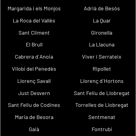
Margarida i els Monjos
Adrià de Besòs
La Roca del Vallès
La Quar
Sant Climent
Gironella
El Brull
La Llacuna
Cabrera d´Anoia
Viver i Serrateix
Vilobí del Penedès
Ripollet
Llorenç Savall
Llorenç d´Hortons
Just Desvern
Sant Feliu de Llobregat
Sant Feliu de Codines
Torrelles de Llobregat
Maria de Besora
Sentmenat
Gaià
Fontrubí