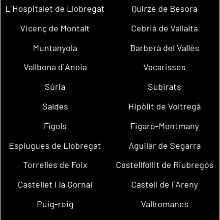
L´Hospitalet de Llobregat
Quirze de Besora
Vicenç de Montalt
Cebrià de Vallalta
Muntanyola
Barberà del Vallès
Vallbona d´Anoia
Vacarisses
Súria
Subirats
Saldes
Hipòlit de Voltregà
Fígols
Figaró-Montmany
Esplugues de Llobregat
Aguilar de Segarra
Torrelles de Foix
Castellfollit de Riubregós
Castellet i la Gornal
Castell de l´Areny
Puig-reig
Vallromanes