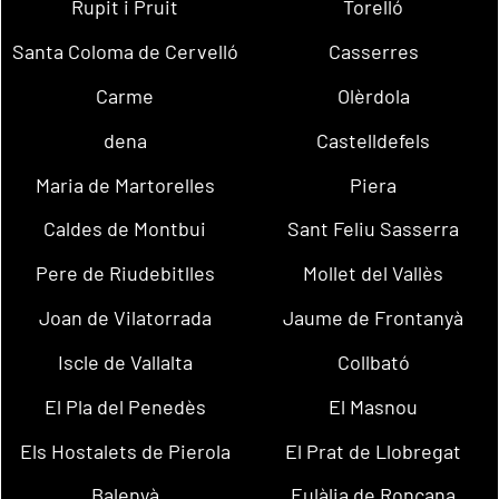
Rupit i Pruit
Torelló
Santa Coloma de Cervelló
Casserres
Carme
Olèrdola
dena
Castelldefels
Maria de Martorelles
Piera
Caldes de Montbui
Sant Feliu Sasserra
Pere de Riudebitlles
Mollet del Vallès
Joan de Vilatorrada
Jaume de Frontanyà
Iscle de Vallalta
Collbató
El Pla del Penedès
El Masnou
Els Hostalets de Pierola
El Prat de Llobregat
Balenyà
Eulàlia de Ronçana