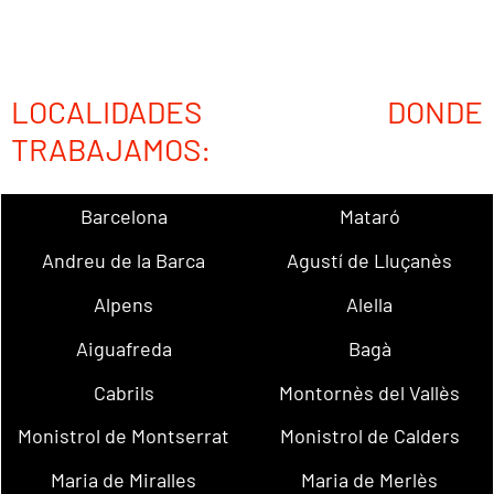
LOCALIDADES DONDE
TRABAJAMOS:
Barcelona
Mataró
Andreu de la Barca
Agustí de Lluçanès
Alpens
Alella
Aiguafreda
Bagà
Cabrils
Montornès del Vallès
Monistrol de Montserrat
Monistrol de Calders
Maria de Miralles
Maria de Merlès