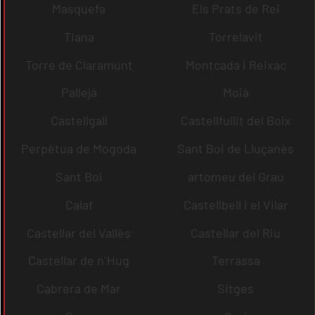
Masquefa
Els Prats de Rei
Tiana
Torrelavit
Torre de Claramunt
Montcada i Reixac
Pallejà
Moià
Castellgalí
Castellfullit del Boix
Perpètua de Mogoda
Sant Boi de Lluçanès
Sant Boi
artomeu del Grau
Calaf
Castellbell i el Vilar
Castellar del Vallès
Castellar del Riu
Castellar de n´Hug
Terrassa
Cabrera de Mar
Sitges