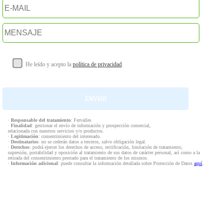
He leído y acepto la
política de privacidad
.
·
Responsable del tratamiento
: Fervalles
·
Finalidad
: gestionar el envío de información y prospección comercial,
relacionada con nuestros servicios y/o productos.
·
Legitimación
: consentimiento del interesado.
·
Destinatarios
: no se cederán datos a terceros, salvo obligación legal.
·
Derechos
: podrá ejercer los derechos de acceso, rectificación, limitación de tratamiento,
supresión, portabilidad y oposición al tratamiento de sus datos de carácter personal, así como a la
retirada del consentimiento prestado para el tratamiento de los mismos.
·
Información adicional
: puede consultar la información detallada sobre Protección de Datos
aquí
.