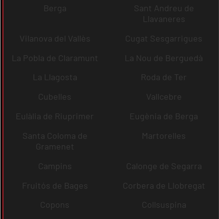
Berga
Sant Andreu de
Llavaneres
Vilanova del Vallès
Cugat Sesgarrigues
La Pobla de Claramunt
La Nou de Berguedà
La Llagosta
Roda de Ter
Cubelles
Vallcebre
Eulàlia de Riuprimer
Eugènia de Berga
Santa Coloma de
Martorelles
Gramenet
Campins
Calonge de Segarra
Fruitós de Bages
Corbera de Llobregat
Copons
Collsuspina