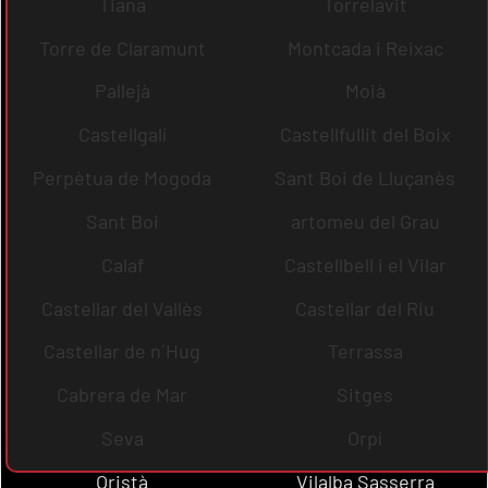
Tiana
Torrelavit
Torre de Claramunt
Montcada i Reixac
Pallejà
Moià
Castellgalí
Castellfullit del Boix
Perpètua de Mogoda
Sant Boi de Lluçanès
Sant Boi
artomeu del Grau
Calaf
Castellbell i el Vilar
Castellar del Vallès
Castellar del Riu
Castellar de n´Hug
Terrassa
Cabrera de Mar
Sitges
Seva
Orpí
Oristà
Vilalba Sasserra