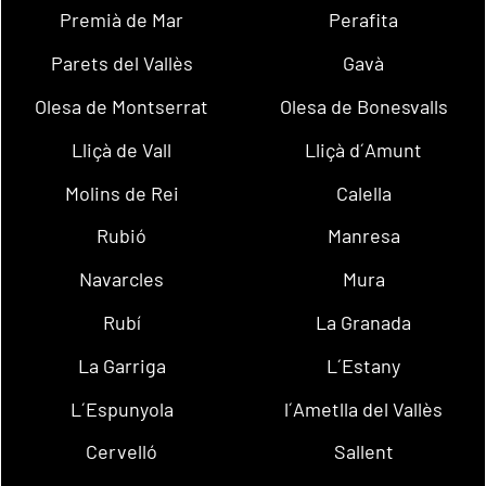
Premià de Mar
Perafita
Parets del Vallès
Gavà
Olesa de Montserrat
Olesa de Bonesvalls
Lliçà de Vall
Lliçà d´Amunt
Molins de Rei
Calella
Rubió
Manresa
Navarcles
Mura
Rubí
La Granada
La Garriga
L´Estany
L´Espunyola
l´Ametlla del Vallès
Cervelló
Sallent