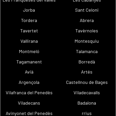
Jorba
Sant Celoni
Tordera
Abrera
Tavertet
Tavèrnoles
Vallirana
Montesquiu
Montmeló
Talamanca
Tagamanent
Borredà
Avià
Artés
Argençola
Castellnou de Bages
Vilafranca del Penedès
Viladecavalls
Viladecans
Badalona
Avinyonet del Penedès
rrius