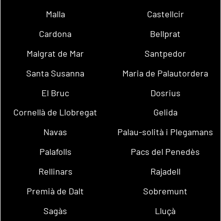
Malla
Castellcir
Cardona
Bellprat
Malgrat de Mar
Santpedor
Santa Susanna
Maria de Palautordera
El Bruc
Dosrius
Cornellà de Llobregat
Gelida
Navas
Palau-solità i Plegamans
Palafolls
Pacs del Penedès
Rellinars
Rajadell
Premià de Dalt
Sobremunt
Sagàs
Lluçà