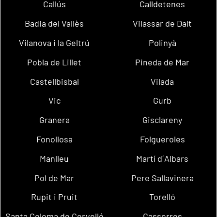
Callús
Calldetenes
Badia del Vallès
Vilassar de Dalt
Vilanova i la Geltrú
Polinyà
Pobla de Lillet
Pineda de Mar
Castellbisbal
Vilada
Vic
Gurb
Granera
Gisclareny
Fonollosa
Folgueroles
Manlleu
Martí d´Albars
Pol de Mar
Pere Sallavinera
Rupit i Pruit
Torelló
Santa Coloma de Cervelló
Casserres