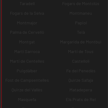
Taradell
Fogars de Montclús
Fogars de la Selva
Montmaneu
Montmajor
Papiol
Palma de Cervelló
Teià
Montgat
Margarida de Montbui
Martí Sarroca
Martí de Tous
Martí de Centelles
Castellolí
Puigdàlber
Fe del Penedès
Fost de Campsentelles
Quirze Safaja
Quirze del Vallès
Matadepera
Masquefa
Els Prats de Rei