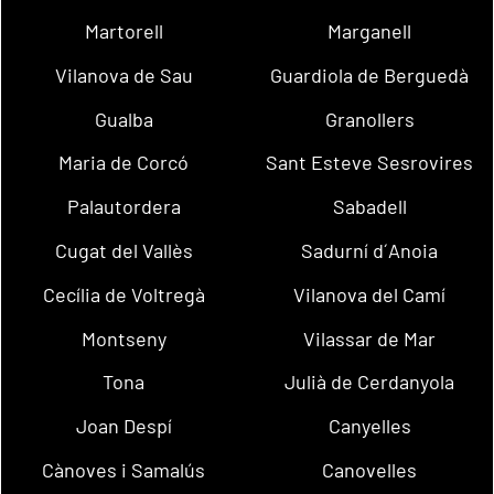
Martorell
Marganell
Vilanova de Sau
Guardiola de Berguedà
Gualba
Granollers
Maria de Corcó
Sant Esteve Sesrovires
Palautordera
Sabadell
Cugat del Vallès
Sadurní d´Anoia
Cecília de Voltregà
Vilanova del Camí
Montseny
Vilassar de Mar
Tona
Julià de Cerdanyola
Joan Despí
Canyelles
Cànoves i Samalús
Canovelles