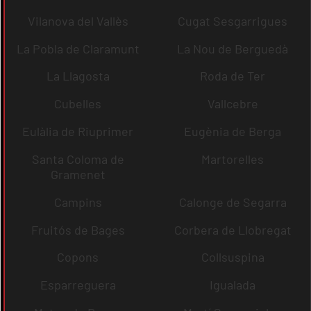
Vilanova del Vallès
Cugat Sesgarrigues
La Pobla de Claramunt
La Nou de Berguedà
La Llagosta
Roda de Ter
Cubelles
Vallcebre
Eulàlia de Riuprimer
Eugènia de Berga
Santa Coloma de
Martorelles
Gramenet
Campins
Calonge de Segarra
Fruitós de Bages
Corbera de Llobregat
Copons
Collsuspina
Esparreguera
Igualada