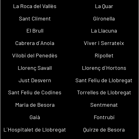
La Roca del Vallès
La Quar
Sant Climent
Gironella
El Brull
La Llacuna
Cabrera d´Anoia
Viver i Serrateix
Vilobí del Penedès
Ripollet
Llorenç Savall
Llorenç d´Hortons
Just Desvern
Sant Feliu de Llobregat
Sant Feliu de Codines
Torrelles de Llobregat
Maria de Besora
Sentmenat
Gaià
Fontrubí
L´Hospitalet de Llobregat
Quirze de Besora