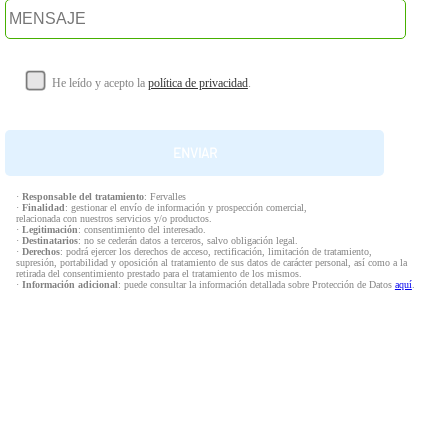
He leído y acepto la
política de privacidad
.
·
Responsable del tratamiento
: Fervalles
·
Finalidad
: gestionar el envío de información y prospección comercial,
relacionada con nuestros servicios y/o productos.
·
Legitimación
: consentimiento del interesado.
·
Destinatarios
: no se cederán datos a terceros, salvo obligación legal.
·
Derechos
: podrá ejercer los derechos de acceso, rectificación, limitación de tratamiento,
supresión, portabilidad y oposición al tratamiento de sus datos de carácter personal, así como a la
retirada del consentimiento prestado para el tratamiento de los mismos.
·
Información adicional
: puede consultar la información detallada sobre Protección de Datos
aquí
.