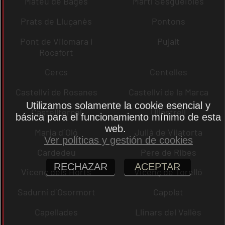
Mateu de Bages
Martí Sesgueioles
Prats de Lluçanès
Pontons
Pont de Vilomara i
Pujalt
Rocafort
Cercs
Centelles
Castellví de Rosanes
Castellví de la Marca
Utilizamos solamente la cookie esencial y
Castellterçol
Ullastrell
básica para el funcionamiento mínimo de esta
web.
Maria d´Oló
Julià de Vilatorta
Ver políticas y gestión de cookies
Cardedeu
Pere de Ribes
RECHAZAR
ACEPTAR
Vicenç dels Horts
Vicenç de Torelló
Sadurní d´Osormort
Capolat
Capellades
Llinars del Vallès