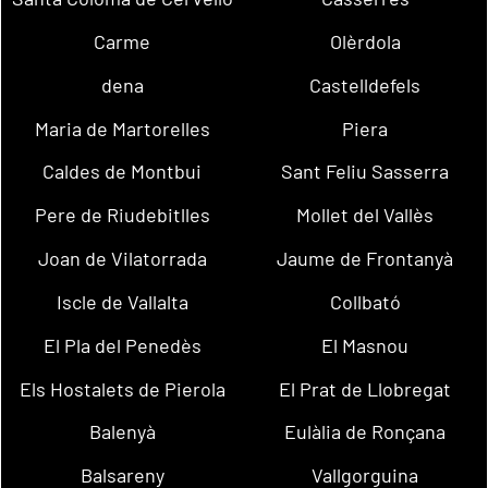
Carme
Olèrdola
dena
Castelldefels
Maria de Martorelles
Piera
Caldes de Montbui
Sant Feliu Sasserra
Pere de Riudebitlles
Mollet del Vallès
Joan de Vilatorrada
Jaume de Frontanyà
Iscle de Vallalta
Collbató
El Pla del Penedès
El Masnou
Els Hostalets de Pierola
El Prat de Llobregat
Balenyà
Eulàlia de Ronçana
Balsareny
Vallgorguina