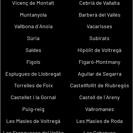
Vicenç de Montalt
Cebrià de Vallalta
Muntanyola
Barberà del Vallès
Vallbona d´Anoia
Vacarisses
Súria
Subirats
Saldes
Hipòlit de Voltregà
Fígols
Figaró-Montmany
Esplugues de Llobregat
Aguilar de Segarra
Torrelles de Foix
Castellfollit de Riubregós
Castellet i la Gornal
Castell de l´Areny
Puig-reig
Vallromanes
Les Masíes de Voltregà
Les Masies de Roda
Les Franqueses del Vallès
Les Cabanyes