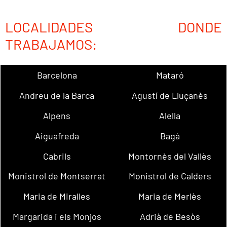
LOCALIDADES DONDE
TRABAJAMOS:
Barcelona
Mataró
Andreu de la Barca
Agustí de Lluçanès
Alpens
Alella
Aiguafreda
Bagà
Cabrils
Montornès del Vallès
Monistrol de Montserrat
Monistrol de Calders
Maria de Miralles
Maria de Merlès
Margarida i els Monjos
Adrià de Besòs