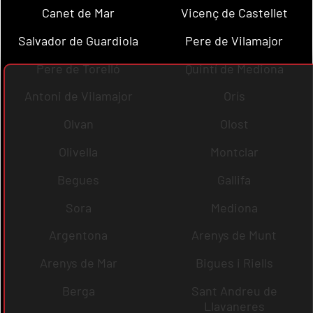
Canet de Mar
Vicenç de Castellet
Salvador de Guardiola
Pere de Vilamajor
Pere de Torelló
Quintí de Mediona
Antoni de Vilamajor
Orís
Olvan
Olost
Olivella
Montclar
Begues
Gallifa
Sora
Mediona
Argentona
Arenys de Munt
Arenys de Mar
Bigues i Riells
Berga
Sant Andreu de
Llavaneres