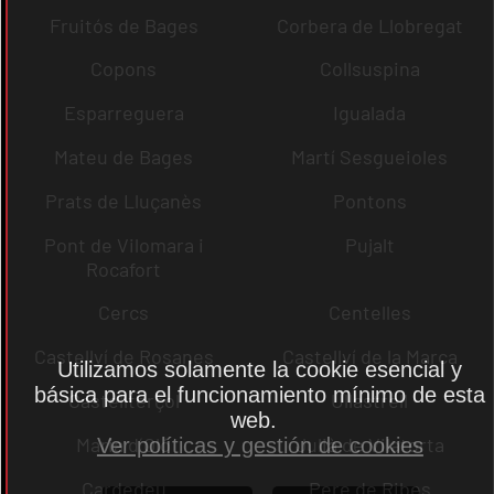
Fruitós de Bages
Corbera de Llobregat
Copons
Collsuspina
Esparreguera
Igualada
Mateu de Bages
Martí Sesgueioles
Prats de Lluçanès
Pontons
Pont de Vilomara i
Pujalt
Rocafort
Cercs
Centelles
Castellví de Rosanes
Castellví de la Marca
Utilizamos solamente la cookie esencial y
básica para el funcionamiento mínimo de esta
Castellterçol
Ullastrell
web.
Maria d´Oló
Julià de Vilatorta
Ver políticas y gestión de cookies
Cardedeu
Pere de Ribes