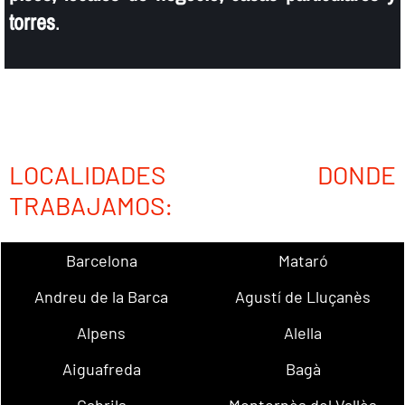
torres
.
LOCALIDADES DONDE
TRABAJAMOS:
Barcelona
Mataró
Andreu de la Barca
Agustí de Lluçanès
Alpens
Alella
Aiguafreda
Bagà
Cabrils
Montornès del Vallès