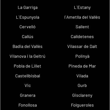
La Garriga
L´Estany
L´Espunyola
l´Ametlla del Vallès
Cervelló
Sallent
Callús
Calldetenes
Badia del Vallès
Vilassar de Dalt
Vilanova i la Geltrú
Polinyà
Pobla de Lillet
Pineda de Mar
Castellbisbal
Vilada
Vic
Gurb
Granera
Gisclareny
Fonollosa
Folgueroles