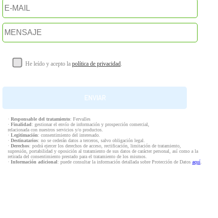
He leído y acepto la
política de privacidad
.
·
Responsable del tratamiento
: Fervalles
·
Finalidad
: gestionar el envío de información y prospección comercial,
relacionada con nuestros servicios y/o productos.
·
Legitimación
: consentimiento del interesado.
·
Destinatarios
: no se cederán datos a terceros, salvo obligación legal.
·
Derechos
: podrá ejercer los derechos de acceso, rectificación, limitación de tratamiento,
supresión, portabilidad y oposición al tratamiento de sus datos de carácter personal, así como a la
retirada del consentimiento prestado para el tratamiento de los mismos.
·
Información adicional
: puede consultar la información detallada sobre Protección de Datos
aquí
.