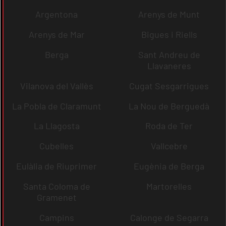
Argentona
Arenys de Munt
Arenys de Mar
Bigues i Riells
Berga
Sant Andreu de
Llavaneres
Vilanova del Vallès
Cugat Sesgarrigues
La Pobla de Claramunt
La Nou de Berguedà
La Llagosta
Roda de Ter
Cubelles
Vallcebre
Eulàlia de Riuprimer
Eugènia de Berga
Santa Coloma de
Martorelles
Gramenet
Campins
Calonge de Segarra