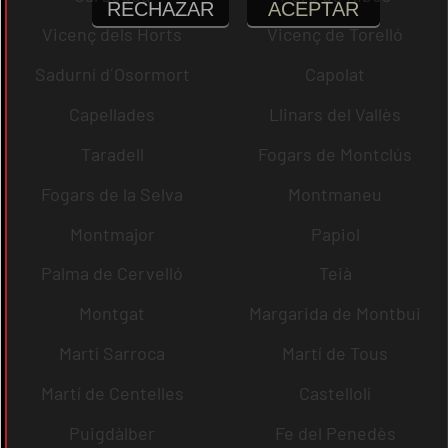
RECHAZAR
ACEPTAR
Vicenç dels Horts
Vicenç de Torelló
Sadurní d´Osormort
Capolat
Capellades
Llinars del Vallès
Taradell
Fogars de Montclús
Fogars de la Selva
Montmaneu
Montmajor
Papiol
Palma de Cervelló
Teià
Montgat
Margarida de Montbui
Martí Sarroca
Martí de Tous
Martí de Centelles
Castellolí
Puigdàlber
Fe del Penedès