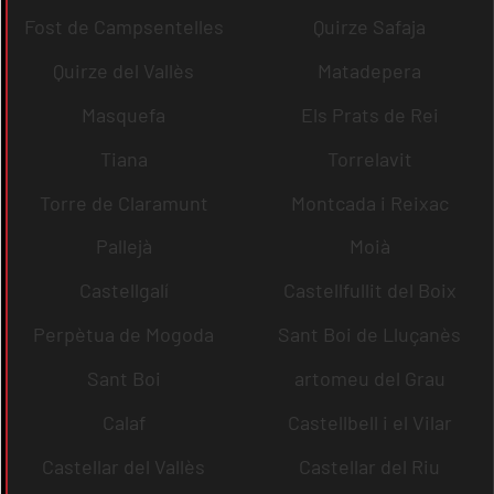
Fost de Campsentelles
Quirze Safaja
Quirze del Vallès
Matadepera
Masquefa
Els Prats de Rei
Tiana
Torrelavit
Torre de Claramunt
Montcada i Reixac
Pallejà
Moià
Castellgalí
Castellfullit del Boix
Perpètua de Mogoda
Sant Boi de Lluçanès
Sant Boi
artomeu del Grau
Calaf
Castellbell i el Vilar
Castellar del Vallès
Castellar del Riu