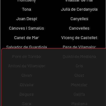
Tona
Julià de Cerdanyola
Joan Despí
Canyelles
Cànoves i Samalús
Canovelles
Canet de Mar
Vicenç de Castellet
Salvador de Guardiola
Pere de Vilamajor
Pere de Torelló
Quintí de Mediona
Antoni de Vilamajor
Orís
Olvan
Olost
Olivella
Montclar
Begues
Gallifa
Sora
Mediona