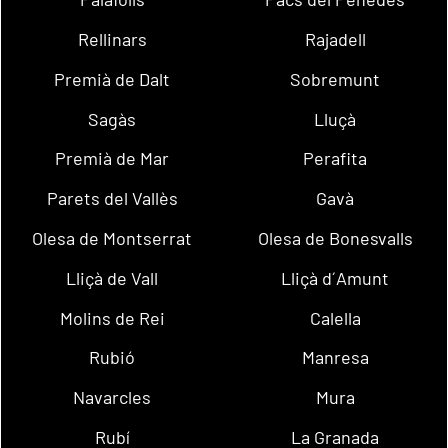
Rellinars
Rajadell
Premià de Dalt
Sobremunt
Sagàs
Lluçà
Premià de Mar
Perafita
Parets del Vallès
Gavà
Olesa de Montserrat
Olesa de Bonesvalls
Lliçà de Vall
Lliçà d´Amunt
Molins de Rei
Calella
Rubió
Manresa
Navarcles
Mura
Rubí
La Granada