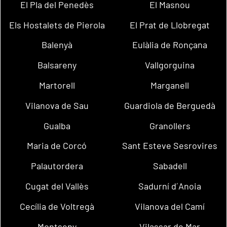
El Pla del Penedès
El Masnou
Els Hostalets de Pierola
El Prat de Llobregat
Balenyà
Eulàlia de Ronçana
Balsareny
Vallgorguina
Martorell
Marganell
Vilanova de Sau
Guardiola de Berguedà
Gualba
Granollers
Maria de Corcó
Sant Esteve Sesrovires
Palautordera
Sabadell
Cugat del Vallès
Sadurní d´Anoia
Cecília de Voltregà
Vilanova del Camí
Montseny
Vilassar de Mar