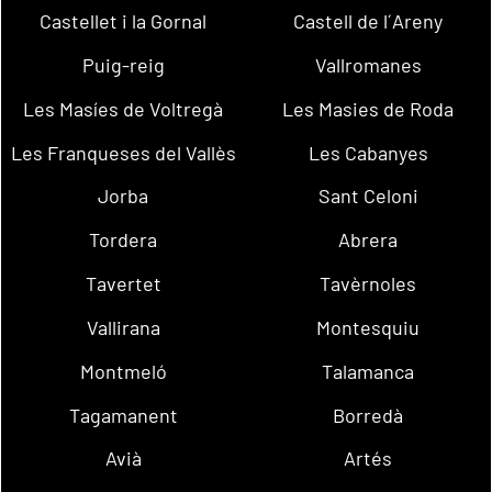
Castellet i la Gornal
Castell de l´Areny
Puig-reig
Vallromanes
Les Masíes de Voltregà
Les Masies de Roda
Les Franqueses del Vallès
Les Cabanyes
Jorba
Sant Celoni
Tordera
Abrera
Tavertet
Tavèrnoles
Vallirana
Montesquiu
Montmeló
Talamanca
Tagamanent
Borredà
Avià
Artés