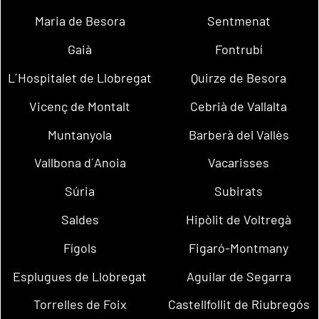
Maria de Besora
Sentmenat
Gaià
Fontrubí
L´Hospitalet de Llobregat
Quirze de Besora
Vicenç de Montalt
Cebrià de Vallalta
Muntanyola
Barberà del Vallès
Vallbona d´Anoia
Vacarisses
Súria
Subirats
Saldes
Hipòlit de Voltregà
Fígols
Figaró-Montmany
Esplugues de Llobregat
Aguilar de Segarra
Torrelles de Foix
Castellfollit de Riubregós