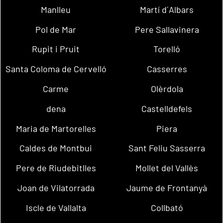
Manlleu
Martí d´Albars
Pol de Mar
Pere Sallavinera
Rupit i Pruit
Torelló
Santa Coloma de Cervelló
Casserres
Carme
Olèrdola
dena
Castelldefels
Maria de Martorelles
Piera
Caldes de Montbui
Sant Feliu Sasserra
Pere de Riudebitlles
Mollet del Vallès
Joan de Vilatorrada
Jaume de Frontanyà
Iscle de Vallalta
Collbató