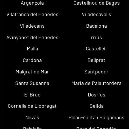
Argençola
Castellnou de Bages
Vilafranca del Penedès
Viladecavalls
Viladecans
Badalona
Avinyonet del Penedès
rrius
Malla
Castellcir
Cardona
Bellprat
Malgrat de Mar
Santpedor
Santa Susanna
Maria de Palautordera
El Bruc
Dosrius
Cornellà de Llobregat
Gelida
Navas
Palau-solità i Plegamans
Palafolls
Pacs del Penedès