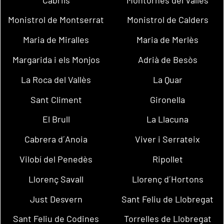
Monistrol de Montserrat
Monistrol de Calders
Maria de Miralles
Maria de Merlès
Margarida i els Monjos
Adrià de Besòs
La Roca del Vallès
La Quar
Sant Climent
Gironella
El Brull
La Llacuna
Cabrera d´Anoia
Viver i Serrateix
Vilobí del Penedès
Ripollet
Llorenç Savall
Llorenç d´Hortons
Just Desvern
Sant Feliu de Llobregat
Sant Feliu de Codines
Torrelles de Llobregat