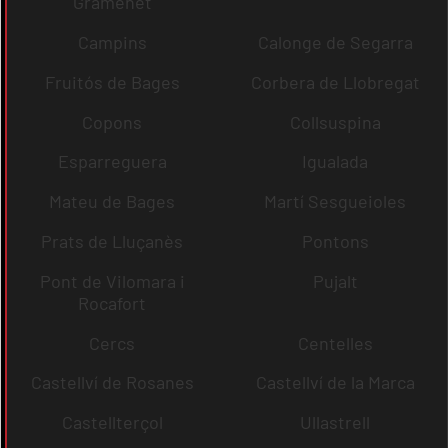
Gramenet
Campins
Calonge de Segarra
Fruitós de Bages
Corbera de Llobregat
Copons
Collsuspina
Esparreguera
Igualada
Mateu de Bages
Martí Sesgueioles
Prats de Lluçanès
Pontons
Pont de Vilomara i
Pujalt
Rocafort
Cercs
Centelles
Castellví de Rosanes
Castellví de la Marca
Castellterçol
Ullastrell