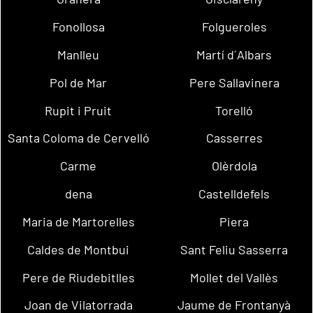
Fonollosa
Folgueroles
Manlleu
Martí d´Albars
Pol de Mar
Pere Sallavinera
Rupit i Pruit
Torelló
Santa Coloma de Cervelló
Casserres
Carme
Olèrdola
dena
Castelldefels
Maria de Martorelles
Piera
Caldes de Montbui
Sant Feliu Sasserra
Pere de Riudebitlles
Mollet del Vallès
Joan de Vilatorrada
Jaume de Frontanyà