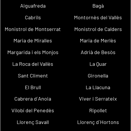
Aiguafreda
Bagà
Cabrils
Montornès del Vallès
Monistrol de Montserrat
Monistrol de Calders
Maria de Miralles
Maria de Merlès
Margarida i els Monjos
Adrià de Besòs
La Roca del Vallès
La Quar
Sant Climent
Gironella
El Brull
La Llacuna
Cabrera d´Anoia
Viver i Serrateix
Vilobí del Penedès
Ripollet
Llorenç Savall
Llorenç d´Hortons