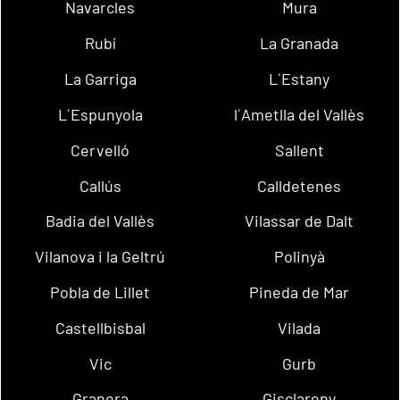
Navarcles
Mura
Rubí
La Granada
La Garriga
L´Estany
L´Espunyola
l´Ametlla del Vallès
Cervelló
Sallent
Callús
Calldetenes
Badia del Vallès
Vilassar de Dalt
Vilanova i la Geltrú
Polinyà
Pobla de Lillet
Pineda de Mar
Castellbisbal
Vilada
Vic
Gurb
Granera
Gisclareny