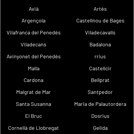
Avià
Artés
Argençola
Castellnou de Bages
Vilafranca del Penedès
Viladecavalls
Viladecans
Badalona
Avinyonet del Penedès
rrius
Malla
Castellcir
Cardona
Bellprat
Malgrat de Mar
Santpedor
Santa Susanna
Maria de Palautordera
El Bruc
Dosrius
Cornellà de Llobregat
Gelida