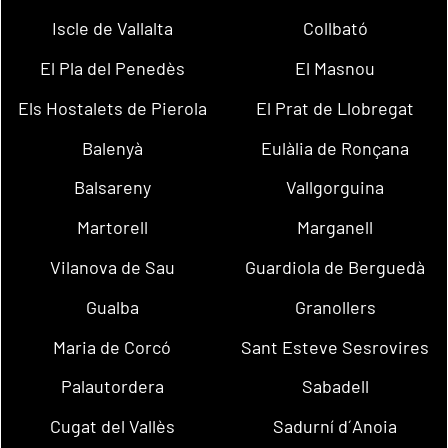
Iscle de Vallalta
Collbató
El Pla del Penedès
El Masnou
Els Hostalets de Pierola
El Prat de Llobregat
Balenyà
Eulàlia de Ronçana
Balsareny
Vallgorguina
Martorell
Marganell
Vilanova de Sau
Guardiola de Berguedà
Gualba
Granollers
Maria de Corcó
Sant Esteve Sesrovires
Palautordera
Sabadell
Cugat del Vallès
Sadurní d´Anoia