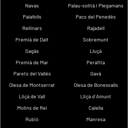
Navas
Palau-solità i Plegamans
Palafolls
Pacs del Penedès
Rellinars
Rajadell
Premià de Dalt
Sobremunt
Sagàs
Lluçà
Premià de Mar
Perafita
Parets del Vallès
Gavà
Olesa de Montserrat
Olesa de Bonesvalls
Lliçà de Vall
Lliçà d´Amunt
Molins de Rei
Calella
Rubió
Manresa