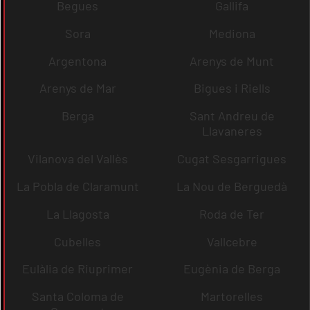
Begues
Gallifa
Sora
Mediona
Argentona
Arenys de Munt
Arenys de Mar
Bigues i Riells
Berga
Sant Andreu de
Llavaneres
Vilanova del Vallès
Cugat Sesgarrigues
La Pobla de Claramunt
La Nou de Berguedà
La Llagosta
Roda de Ter
Cubelles
Vallcebre
Eulàlia de Riuprimer
Eugènia de Berga
Santa Coloma de
Martorelles