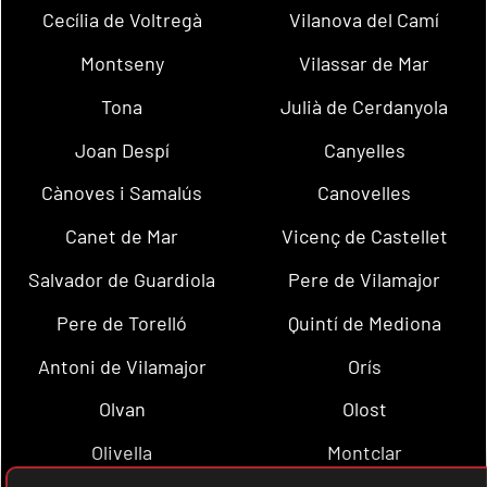
Cecília de Voltregà
Vilanova del Camí
Montseny
Vilassar de Mar
Tona
Julià de Cerdanyola
Joan Despí
Canyelles
Cànoves i Samalús
Canovelles
Canet de Mar
Vicenç de Castellet
Salvador de Guardiola
Pere de Vilamajor
Pere de Torelló
Quintí de Mediona
Antoni de Vilamajor
Orís
Olvan
Olost
Olivella
Montclar