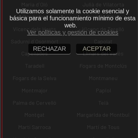
Maria d´Oló
Julià de Vilatorta
Utilizamos solamente la cookie esencial y
Cardedeu
Pere de Ribes
básica para el funcionamiento mínimo de esta
web.
Vicenç dels Horts
Vicenç de Torelló
Ver políticas y gestión de cookies
Sadurní d´Osormort
Capolat
RECHAZAR
ACEPTAR
Capellades
Llinars del Vallès
Taradell
Fogars de Montclús
Fogars de la Selva
Montmaneu
Montmajor
Papiol
Palma de Cervelló
Teià
Montgat
Margarida de Montbui
Martí Sarroca
Martí de Tous