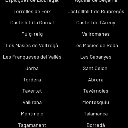
Torrelles de Foix
Castellfollit de Riubregós
Castellet i la Gornal
Castell de l´Areny
Puig-reig
Vallromanes
Les Masíes de Voltregà
Les Masies de Roda
Les Franqueses del Vallès
Les Cabanyes
Jorba
Sant Celoni
Tordera
Abrera
Tavertet
Tavèrnoles
Vallirana
Montesquiu
Montmeló
Talamanca
Tagamanent
Borredà