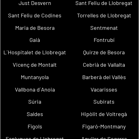
Just Desvern
Sant Feliu de Llobregat
Sant Feliu de Codines
Torrelles de Llobregat
Maria de Besora
Sentmenat
Gaià
Fontrubí
L´Hospitalet de Llobregat
Quirze de Besora
Vicenç de Montalt
Cebrià de Vallalta
Muntanyola
Barberà del Vallès
Vallbona d´Anoia
Vacarisses
Súria
Subirats
Saldes
Hipòlit de Voltregà
Fígols
Figaró-Montmany
Esplugues de Llobregat
Aguilar de Segarra