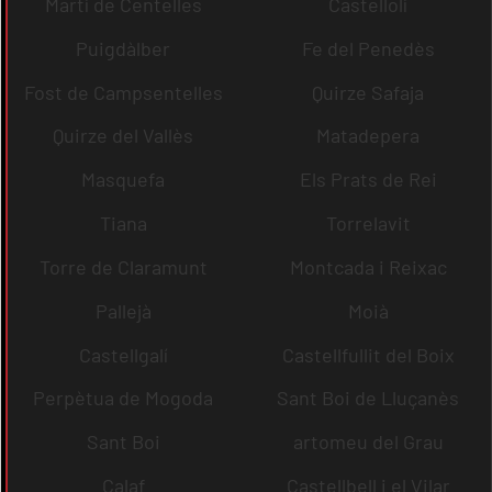
Martí de Centelles
Castellolí
Puigdàlber
Fe del Penedès
Fost de Campsentelles
Quirze Safaja
Quirze del Vallès
Matadepera
Masquefa
Els Prats de Rei
Tiana
Torrelavit
Torre de Claramunt
Montcada i Reixac
Pallejà
Moià
Castellgalí
Castellfullit del Boix
Perpètua de Mogoda
Sant Boi de Lluçanès
Sant Boi
artomeu del Grau
Calaf
Castellbell i el Vilar