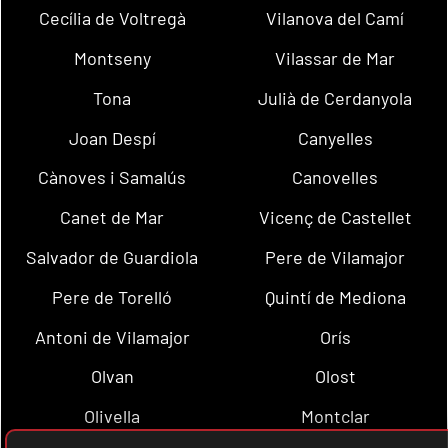
Cecília de Voltregà
Vilanova del Camí
Montseny
Vilassar de Mar
Tona
Julià de Cerdanyola
Joan Despí
Canyelles
Cànoves i Samalús
Canovelles
Canet de Mar
Vicenç de Castellet
Salvador de Guardiola
Pere de Vilamajor
Pere de Torelló
Quintí de Mediona
Antoni de Vilamajor
Orís
Olvan
Olost
Olivella
Montclar