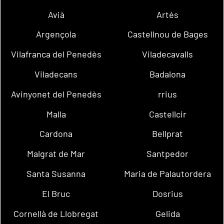
Avià
Artés
Argençola
Castellnou de Bages
Vilafranca del Penedès
Viladecavalls
Viladecans
Badalona
Avinyonet del Penedès
rrius
Malla
Castellcir
Cardona
Bellprat
Malgrat de Mar
Santpedor
Santa Susanna
Maria de Palautordera
El Bruc
Dosrius
Cornellà de Llobregat
Gelida