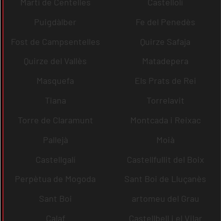
Martí de Centelles
Castellolí
Puigdàlber
Fe del Penedès
Fost de Campsentelles
Quirze Safaja
Quirze del Vallès
Matadepera
Masquefa
Els Prats de Rei
Tiana
Torrelavit
Torre de Claramunt
Montcada i Reixac
Pallejà
Moià
Castellgalí
Castellfullit del Boix
Perpètua de Mogoda
Sant Boi de Lluçanès
Sant Boi
artomeu del Grau
Calaf
Castellbell i el Vilar