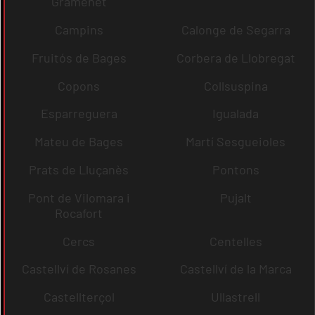
Gramenet
Campins
Calonge de Segarra
Fruitós de Bages
Corbera de Llobregat
Copons
Collsuspina
Esparreguera
Igualada
Mateu de Bages
Martí Sesgueioles
Prats de Lluçanès
Pontons
Pont de Vilomara i
Pujalt
Rocafort
Cercs
Centelles
Castellví de Rosanes
Castellví de la Marca
Castellterçol
Ullastrell