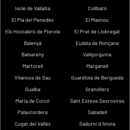
Iscle de Vallalta
Collbató
El Pla del Penedès
El Masnou
Els Hostalets de Pierola
El Prat de Llobregat
Balenyà
Eulàlia de Ronçana
Balsareny
Vallgorguina
Martorell
Marganell
Vilanova de Sau
Guardiola de Berguedà
Gualba
Granollers
Maria de Corcó
Sant Esteve Sesrovires
Palautordera
Sabadell
Cugat del Vallès
Sadurní d´Anoia