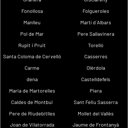
Fonollosa
Folgueroles
Manlleu
Martí d´Albars
Pol de Mar
Pere Sallavinera
Rupit i Pruit
Torelló
Santa Coloma de Cervelló
Casserres
Carme
Olèrdola
dena
Castelldefels
Maria de Martorelles
Piera
Caldes de Montbui
Sant Feliu Sasserra
Pere de Riudebitlles
Mollet del Vallès
Joan de Vilatorrada
Jaume de Frontanyà