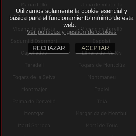
Maria d´Oló
Julià de Vilatorta
Utilizamos solamente la cookie esencial y
Cardedeu
Pere de Ribes
básica para el funcionamiento mínimo de esta
web.
Vicenç dels Horts
Vicenç de Torelló
Ver políticas y gestión de cookies
Sadurní d´Osormort
Capolat
RECHAZAR
ACEPTAR
Capellades
Llinars del Vallès
Taradell
Fogars de Montclús
Fogars de la Selva
Montmaneu
Montmajor
Papiol
Palma de Cervelló
Teià
Montgat
Margarida de Montbui
Martí Sarroca
Martí de Tous