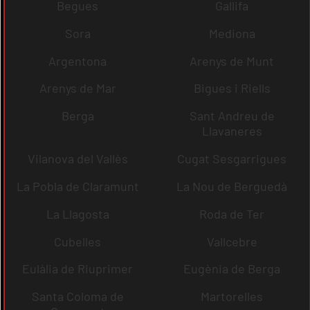
Begues
Gallifa
Sora
Mediona
Argentona
Arenys de Munt
Arenys de Mar
Bigues i Riells
Berga
Sant Andreu de
Llavaneres
Vilanova del Vallès
Cugat Sesgarrigues
La Pobla de Claramunt
La Nou de Berguedà
La Llagosta
Roda de Ter
Cubelles
Vallcebre
Eulàlia de Riuprimer
Eugènia de Berga
Santa Coloma de
Martorelles