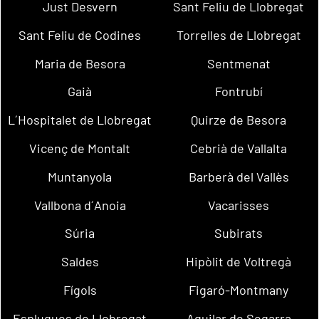
Just Desvern
Sant Feliu de Llobregat
Sant Feliu de Codines
Torrelles de Llobregat
Maria de Besora
Sentmenat
Gaià
Fontrubí
L´Hospitalet de Llobregat
Quirze de Besora
Vicenç de Montalt
Cebrià de Vallalta
Muntanyola
Barberà del Vallès
Vallbona d´Anoia
Vacarisses
Súria
Subirats
Saldes
Hipòlit de Voltregà
Fígols
Figaró-Montmany
Esplugues de Llobregat
Aguilar de Segarra