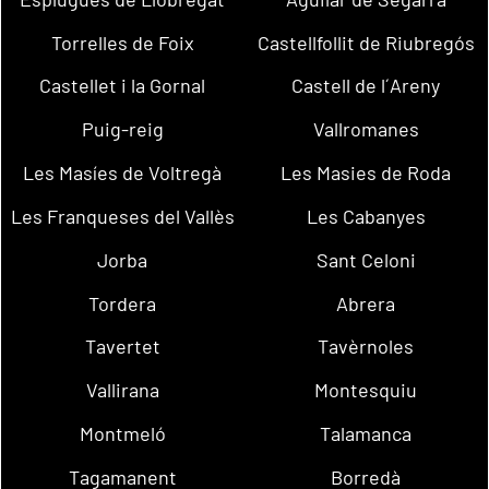
Torrelles de Foix
Castellfollit de Riubregós
Castellet i la Gornal
Castell de l´Areny
Puig-reig
Vallromanes
Les Masíes de Voltregà
Les Masies de Roda
Les Franqueses del Vallès
Les Cabanyes
Jorba
Sant Celoni
Tordera
Abrera
Tavertet
Tavèrnoles
Vallirana
Montesquiu
Montmeló
Talamanca
Tagamanent
Borredà