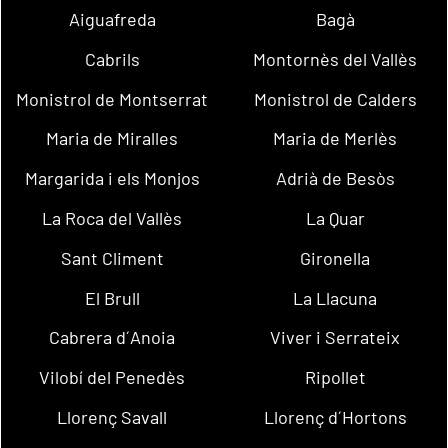
Aiguafreda
Bagà
Cabrils
Montornès del Vallès
Monistrol de Montserrat
Monistrol de Calders
Maria de Miralles
Maria de Merlès
Margarida i els Monjos
Adrià de Besòs
La Roca del Vallès
La Quar
Sant Climent
Gironella
El Brull
La Llacuna
Cabrera d´Anoia
Viver i Serrateix
Vilobí del Penedès
Ripollet
Llorenç Savall
Llorenç d´Hortons