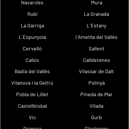
Navarcles
Mura
Rubí
La Granada
La Garriga
L´Estany
L´Espunyola
l´Ametlla del Vallès
Cervelló
Sallent
Callús
Calldetenes
Badia del Vallès
Vilassar de Dalt
Vilanova i la Geltrú
Polinyà
Pobla de Lillet
Pineda de Mar
Castellbisbal
Vilada
Vic
Gurb
Granera
Gisclareny