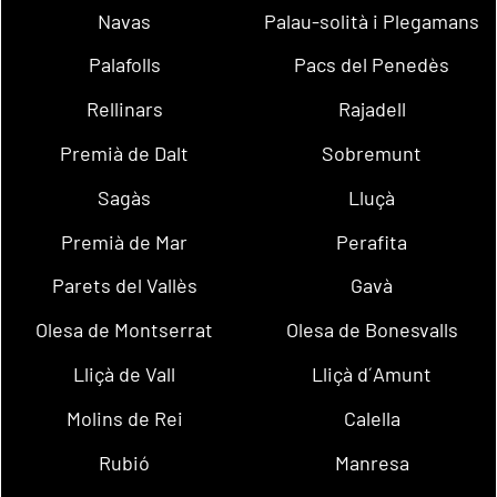
Navas
Palau-solità i Plegamans
Palafolls
Pacs del Penedès
Rellinars
Rajadell
Premià de Dalt
Sobremunt
Sagàs
Lluçà
Premià de Mar
Perafita
Parets del Vallès
Gavà
Olesa de Montserrat
Olesa de Bonesvalls
Lliçà de Vall
Lliçà d´Amunt
Molins de Rei
Calella
Rubió
Manresa