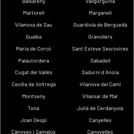
Balsareny
Vallgorguina
Martorell
Marganell
Vilanova de Sau
Guardiola de Berguedà
Gualba
Granollers
Maria de Corcó
Sant Esteve Sesrovires
Palautordera
Sabadell
Cugat del Vallès
Sadurní d´Anoia
Cecília de Voltregà
Vilanova del Camí
Montseny
Vilassar de Mar
Tona
Julià de Cerdanyola
Joan Despí
Canyelles
Cànoves i Samalús
Canovelles