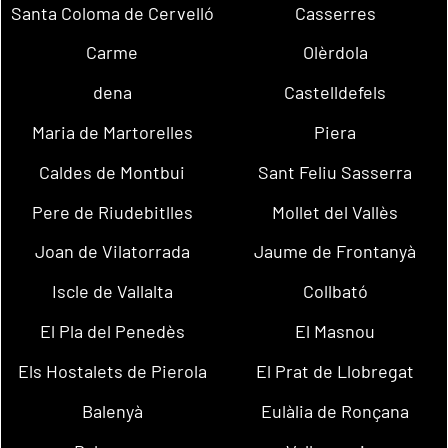
Santa Coloma de Cervelló
Casserres
Carme
Olèrdola
dena
Castelldefels
Maria de Martorelles
Piera
Caldes de Montbui
Sant Feliu Sasserra
Pere de Riudebitlles
Mollet del Vallès
Joan de Vilatorrada
Jaume de Frontanyà
Iscle de Vallalta
Collbató
El Pla del Penedès
El Masnou
Els Hostalets de Pierola
El Prat de Llobregat
Balenyà
Eulàlia de Ronçana