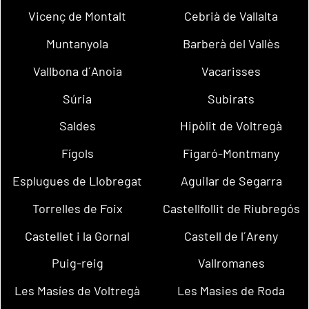
Vicenç de Montalt
Cebrià de Vallalta
Muntanyola
Barberà del Vallès
Vallbona d´Anoia
Vacarisses
Súria
Subirats
Saldes
Hipòlit de Voltregà
Fígols
Figaró-Montmany
Esplugues de Llobregat
Aguilar de Segarra
Torrelles de Foix
Castellfollit de Riubregós
Castellet i la Gornal
Castell de l´Areny
Puig-reig
Vallromanes
Les Masíes de Voltregà
Les Masies de Roda