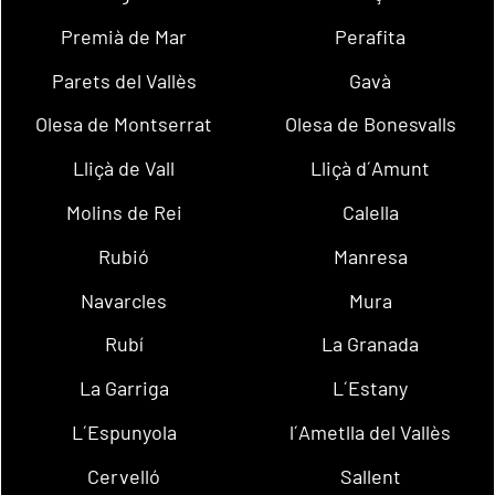
Premià de Mar
Perafita
Parets del Vallès
Gavà
Olesa de Montserrat
Olesa de Bonesvalls
Lliçà de Vall
Lliçà d´Amunt
Molins de Rei
Calella
Rubió
Manresa
Navarcles
Mura
Rubí
La Granada
La Garriga
L´Estany
L´Espunyola
l´Ametlla del Vallès
Cervelló
Sallent