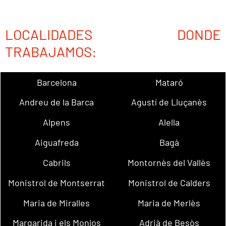
LOCALIDADES DONDE
TRABAJAMOS:
Barcelona
Mataró
Andreu de la Barca
Agustí de Lluçanès
Alpens
Alella
Aiguafreda
Bagà
Cabrils
Montornès del Vallès
Monistrol de Montserrat
Monistrol de Calders
Maria de Miralles
Maria de Merlès
Margarida i els Monjos
Adrià de Besòs