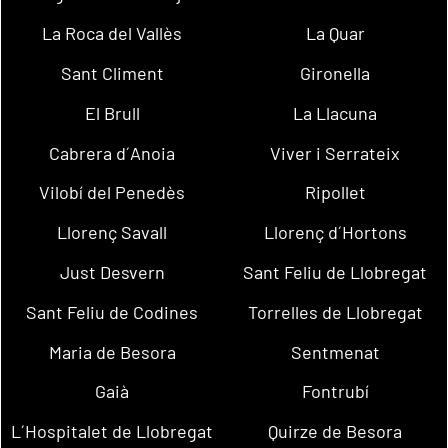
La Roca del Vallès
La Quar
Sant Climent
Gironella
El Brull
La Llacuna
Cabrera d´Anoia
Viver i Serrateix
Vilobí del Penedès
Ripollet
Llorenç Savall
Llorenç d´Hortons
Just Desvern
Sant Feliu de Llobregat
Sant Feliu de Codines
Torrelles de Llobregat
Maria de Besora
Sentmenat
Gaià
Fontrubí
L´Hospitalet de Llobregat
Quirze de Besora