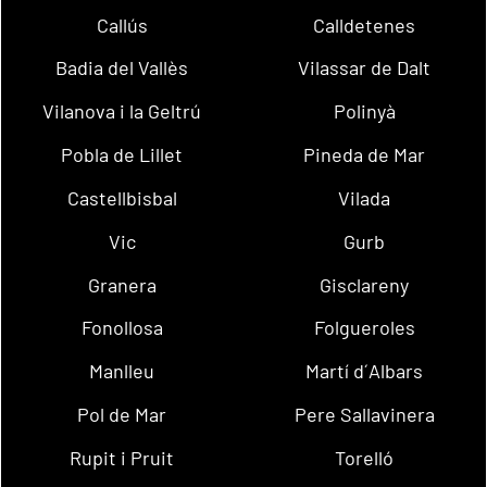
Callús
Calldetenes
Badia del Vallès
Vilassar de Dalt
Vilanova i la Geltrú
Polinyà
Pobla de Lillet
Pineda de Mar
Castellbisbal
Vilada
Vic
Gurb
Granera
Gisclareny
Fonollosa
Folgueroles
Manlleu
Martí d´Albars
Pol de Mar
Pere Sallavinera
Rupit i Pruit
Torelló