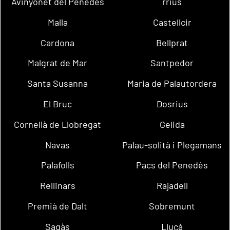
Avinyonet del Penedès
rrius
Malla
Castellcir
Cardona
Bellprat
Malgrat de Mar
Santpedor
Santa Susanna
Maria de Palautordera
El Bruc
Dosrius
Cornellà de Llobregat
Gelida
Navas
Palau-solità i Plegamans
Palafolls
Pacs del Penedès
Rellinars
Rajadell
Premià de Dalt
Sobremunt
Sagàs
Lluçà