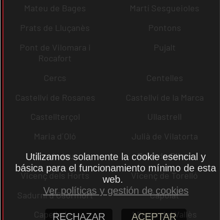
Mateu de Bages
Martí Sesgueioles
Prats de Lluçanès
Pontons
Pont de Vilomara i
Pujalt
Rocafort
Cercs
Centelles
Castellví de Rosanes
Castellví de la Marca
Castellterçol
Ullastrell
Maria d´Oló
Julià de Vilatorta
Cardedeu
Pere de Ribes
Utilizamos solamente la cookie esencial y
básica para el funcionamiento mínimo de esta
Vicenç dels Horts
Vicenç de Torelló
web.
Ver políticas y gestión de cookies
Sadurní d´Osormort
Capolat
Capellades
Llinars del Vallès
RECHAZAR
ACEPTAR