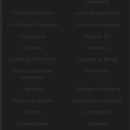
Llavaneres
Vilanova del Vallès
Cugat Sesgarrigues
La Pobla de Claramunt
La Nou de Berguedà
La Llagosta
Roda de Ter
Cubelles
Vallcebre
Eulàlia de Riuprimer
Eugènia de Berga
Santa Coloma de
Martorelles
Gramenet
Campins
Calonge de Segarra
Fruitós de Bages
Corbera de Llobregat
Copons
Collsuspina
Esparreguera
Igualada