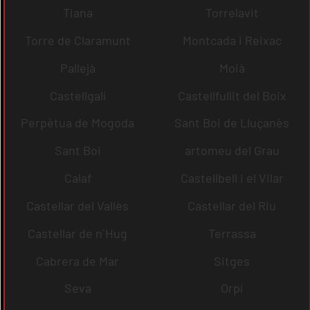
Tiana
Torrelavit
Torre de Claramunt
Montcada i Reixac
Pallejà
Moià
Castellgalí
Castellfullit del Boix
Perpètua de Mogoda
Sant Boi de Lluçanès
Sant Boi
artomeu del Grau
Calaf
Castellbell i el Vilar
Castellar del Vallès
Castellar del Riu
Castellar de n´Hug
Terrassa
Cabrera de Mar
Sitges
Seva
Orpí