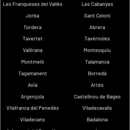
Les Franqueses del Vallès
Les Cabanyes
Jorba
Sant Celoni
Tordera
Abrera
Tavertet
Tavèrnoles
Vallirana
Montesquiu
Montmeló
Talamanca
Tagamanent
Borredà
Avià
Artés
Argençola
Castellnou de Bages
Vilafranca del Penedès
Viladecavalls
Viladecans
Badalona