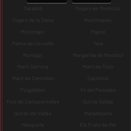
Taradell
Fogars de Montclús
Fogars de la Selva
Montmaneu
Montmajor
Papiol
Palma de Cervelló
Teià
Montgat
Margarida de Montbui
Martí Sarroca
Martí de Tous
Martí de Centelles
Castellolí
Puigdàlber
Fe del Penedès
Fost de Campsentelles
Quirze Safaja
Quirze del Vallès
Matadepera
Masquefa
Els Prats de Rei