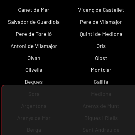
Canet de Mar
Vicenç de Castellet
Salvador de Guardiola
Pere de Vilamajor
Pere de Torelló
Quintí de Mediona
Antoni de Vilamajor
Orís
Olvan
Olost
Olivella
Montclar
Begues
Gallifa
Sora
Mediona
Argentona
Arenys de Munt
Arenys de Mar
Bigues i Riells
Berga
Sant Andreu de