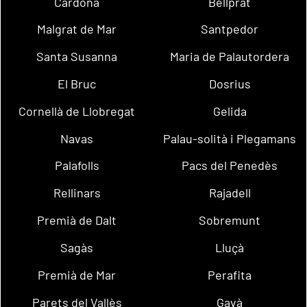
Cardona
Bellprat
Malgrat de Mar
Santpedor
Santa Susanna
Maria de Palautordera
El Bruc
Dosrius
Cornellà de Llobregat
Gelida
Navas
Palau-solità i Plegamans
Palafolls
Pacs del Penedès
Rellinars
Rajadell
Premià de Dalt
Sobremunt
Sagàs
Lluçà
Premià de Mar
Perafita
Parets del Vallès
Gavà