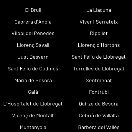
El Brull
La Llacuna
Cabrera d´Anoia
Viver i Serrateix
Vilobí del Penedès
Ripollet
Llorenç Savall
Llorenç d´Hortons
Just Desvern
Sant Feliu de Llobregat
Sant Feliu de Codines
Torrelles de Llobregat
Maria de Besora
Sentmenat
Gaià
Fontrubí
L´Hospitalet de Llobregat
Quirze de Besora
Vicenç de Montalt
Cebrià de Vallalta
Muntanyola
Barberà del Vallès