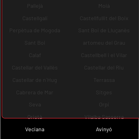
Pallejà
Moià
Castellgalí
Castellfullit del Boix
Perpètua de Mogoda
Sant Boi de Lluçanès
Sant Boi
artomeu del Grau
Calaf
Castellbell i el Vilar
Castellar del Vallès
Castellar del Riu
Castellar de n´Hug
Terrassa
Cabrera de Mar
Sitges
Seva
Orpí
Oristà
Vilalba Sasserra
Veciana
Avinyó