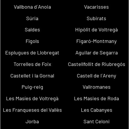
Vallbona d´Anoia
Vacarisses
Súria
Subirats
Saldes
Hipòlit de Voltregà
Fígols
Figaró-Montmany
Esplugues de Llobregat
Aguilar de Segarra
Torrelles de Foix
Castellfollit de Riubregós
Castellet i la Gornal
Castell de l´Areny
Puig-reig
Vallromanes
Les Masíes de Voltregà
Les Masies de Roda
Les Franqueses del Vallès
Les Cabanyes
Jorba
Sant Celoni