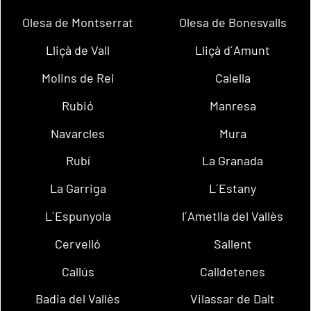
Olesa de Montserrat
Olesa de Bonesvalls
Lliçà de Vall
Lliçà d´Amunt
Molins de Rei
Calella
Rubió
Manresa
Navarcles
Mura
Rubí
La Granada
La Garriga
L´Estany
L´Espunyola
l´Ametlla del Vallès
Cervelló
Sallent
Callús
Calldetenes
Badia del Vallès
Vilassar de Dalt