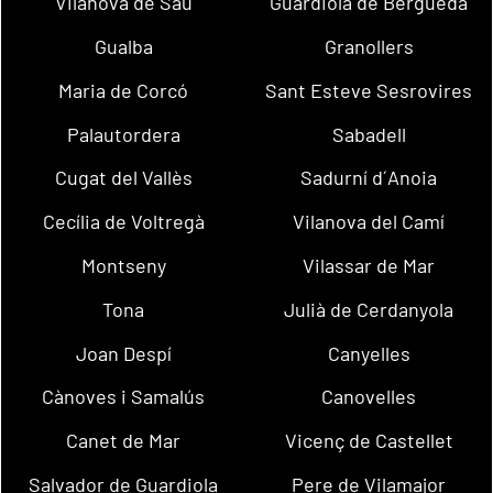
Vilanova de Sau
Guardiola de Berguedà
Gualba
Granollers
Maria de Corcó
Sant Esteve Sesrovires
Palautordera
Sabadell
Cugat del Vallès
Sadurní d´Anoia
Cecília de Voltregà
Vilanova del Camí
Montseny
Vilassar de Mar
Tona
Julià de Cerdanyola
Joan Despí
Canyelles
Cànoves i Samalús
Canovelles
Canet de Mar
Vicenç de Castellet
Salvador de Guardiola
Pere de Vilamajor