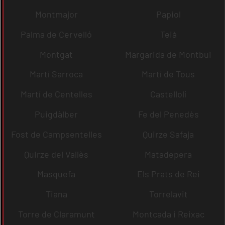
Montmajor
Papiol
Palma de Cervelló
Teià
Montgat
Margarida de Montbui
Martí Sarroca
Martí de Tous
Martí de Centelles
Castellolí
Puigdàlber
Fe del Penedès
Fost de Campsentelles
Quirze Safaja
Quirze del Vallès
Matadepera
Masquefa
Els Prats de Rei
Tiana
Torrelavit
Torre de Claramunt
Montcada i Reixac