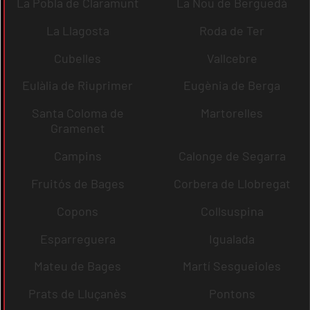
La Pobla de Claramunt
La Nou de Berguedà
La Llagosta
Roda de Ter
Cubelles
Vallcebre
Eulàlia de Riuprimer
Eugènia de Berga
Santa Coloma de
Martorelles
Gramenet
Campins
Calonge de Segarra
Fruitós de Bages
Corbera de Llobregat
Copons
Collsuspina
Esparreguera
Igualada
Mateu de Bages
Martí Sesgueioles
Prats de Lluçanès
Pontons