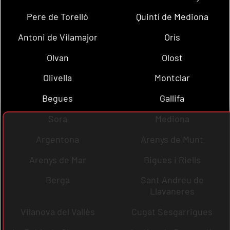
Pere de Torelló
Quintí de Mediona
Antoni de Vilamajor
Orís
Olvan
Olost
Olivella
Montclar
Begues
Gallifa
Sora
Mediona
Argentona
Arenys de Munt
Arenys de Mar
Bigues i Riells
Berga
Sant Andreu de
Llavaneres
Vilanova del Vallès
Cugat Sesgarrigues