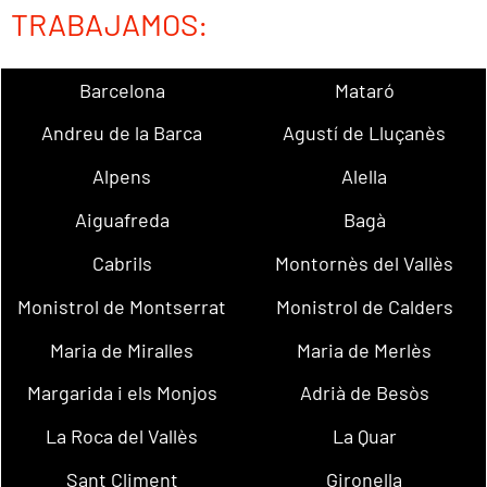
TRABAJAMOS:
Barcelona
Mataró
Andreu de la Barca
Agustí de Lluçanès
Alpens
Alella
Aiguafreda
Bagà
Cabrils
Montornès del Vallès
Monistrol de Montserrat
Monistrol de Calders
Maria de Miralles
Maria de Merlès
Margarida i els Monjos
Adrià de Besòs
La Roca del Vallès
La Quar
Sant Climent
Gironella