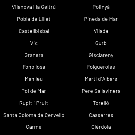
Vilanova i la Geltrú
Polinyà
Pobla de Lillet
Pineda de Mar
Castellbisbal
Vilada
Vic
Gurb
Granera
Gisclareny
Fonollosa
Folgueroles
Manlleu
Martí d´Albars
Pol de Mar
Pere Sallavinera
Rupit i Pruit
Torelló
Santa Coloma de Cervelló
Casserres
Carme
Olèrdola