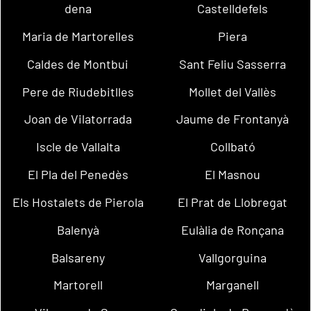
dena
Castelldefels
Maria de Martorelles
Piera
Caldes de Montbui
Sant Feliu Sasserra
Pere de Riudebitlles
Mollet del Vallès
Joan de Vilatorrada
Jaume de Frontanyà
Iscle de Vallalta
Collbató
El Pla del Penedès
El Masnou
Els Hostalets de Pierola
El Prat de Llobregat
Balenyà
Eulàlia de Ronçana
Balsareny
Vallgorguina
Martorell
Marganell