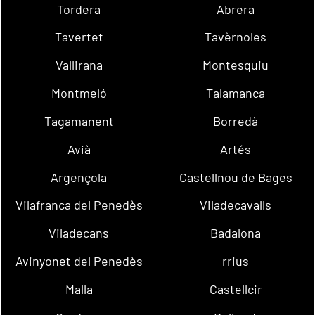
Tordera
Abrera
Tavertet
Tavèrnoles
Vallirana
Montesquiu
Montmeló
Talamanca
Tagamanent
Borredà
Avià
Artés
Argençola
Castellnou de Bages
Vilafranca del Penedès
Viladecavalls
Viladecans
Badalona
Avinyonet del Penedès
rrius
Malla
Castellcir