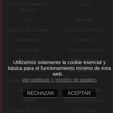
Pont de Vilomara i
Pujalt
Rocafort
Cercs
Centelles
Castellví de Rosanes
Castellví de la Marca
Castellterçol
Ullastrell
Maria d´Oló
Julià de Vilatorta
Cardedeu
Pere de Ribes
Utilizamos solamente la cookie esencial y
básica para el funcionamiento mínimo de esta
Vicenç dels Horts
Vicenç de Torelló
web.
Ver políticas y gestión de cookies
Sadurní d´Osormort
Capolat
Capellades
Llinars del Vallès
RECHAZAR
ACEPTAR
Taradell
Fogars de Montclús
Fogars de la Selva
Montmaneu