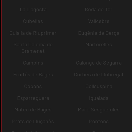
La Llagosta
Roda de Ter
Cubelles
Vallcebre
Eulàlia de Riuprimer
Eugènia de Berga
Santa Coloma de
Martorelles
Gramenet
Campins
Calonge de Segarra
Fruitós de Bages
Corbera de Llobregat
Copons
Collsuspina
Esparreguera
Igualada
Mateu de Bages
Martí Sesgueioles
Prats de Lluçanès
Pontons