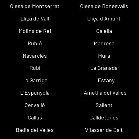
Olesa de Montserrat
Olesa de Bonesvalls
Lliçà de Vall
Lliçà d´Amunt
Molins de Rei
Calella
Rubió
Manresa
Navarcles
Mura
Rubí
La Granada
La Garriga
L´Estany
L´Espunyola
l´Ametlla del Vallès
Cervelló
Sallent
Callús
Calldetenes
Badia del Vallès
Vilassar de Dalt