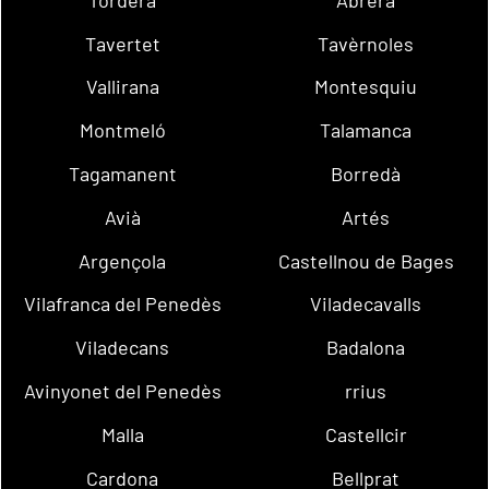
Tavertet
Tavèrnoles
Vallirana
Montesquiu
Montmeló
Talamanca
Tagamanent
Borredà
Avià
Artés
Argençola
Castellnou de Bages
Vilafranca del Penedès
Viladecavalls
Viladecans
Badalona
Avinyonet del Penedès
rrius
Malla
Castellcir
Cardona
Bellprat