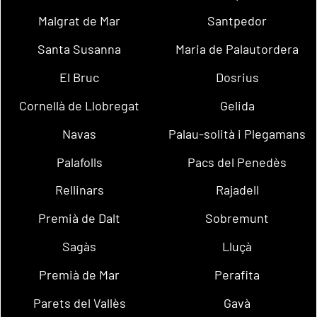
Malgrat de Mar
Santpedor
Santa Susanna
Maria de Palautordera
El Bruc
Dosrius
Cornellà de Llobregat
Gelida
Navas
Palau-solità i Plegamans
Palafolls
Pacs del Penedès
Rellinars
Rajadell
Premià de Dalt
Sobremunt
Sagàs
Lluçà
Premià de Mar
Perafita
Parets del Vallès
Gavà