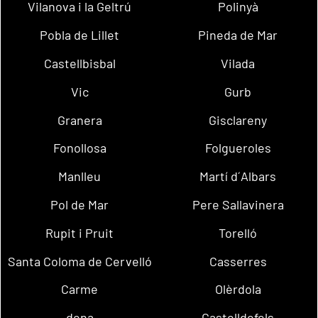
Vilanova i la Geltrú
Polinyà
Pobla de Lillet
Pineda de Mar
Castellbisbal
Vilada
Vic
Gurb
Granera
Gisclareny
Fonollosa
Folgueroles
Manlleu
Martí d´Albars
Pol de Mar
Pere Sallavinera
Rupit i Pruit
Torelló
Santa Coloma de Cervelló
Casserres
Carme
Olèrdola
dena
Castelldefels