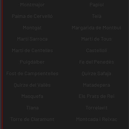
Montmajor
Papiol
Palma de Cervelló
Teià
Montgat
Margarida de Montbui
Martí Sarroca
Martí de Tous
Martí de Centelles
Castellolí
Puigdàlber
Fe del Penedès
Fost de Campsentelles
Quirze Safaja
Quirze del Vallès
Matadepera
Masquefa
Els Prats de Rei
Tiana
Torrelavit
Torre de Claramunt
Montcada i Reixac