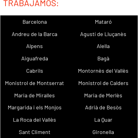
TRABAJAMOS:
Barcelona
Mataró
Andreu de la Barca
Agustí de Lluçanès
Alpens
Alella
Aiguafreda
Bagà
Cabrils
Montornès del Vallès
Monistrol de Montserrat
Monistrol de Calders
Maria de Miralles
Maria de Merlès
Margarida i els Monjos
Adrià de Besòs
La Roca del Vallès
La Quar
Sant Climent
Gironella