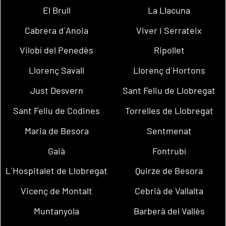
El Brull
La Llacuna
Cabrera d´Anoia
Viver i Serrateix
Vilobí del Penedès
Ripollet
Llorenç Savall
Llorenç d´Hortons
Just Desvern
Sant Feliu de Llobregat
Sant Feliu de Codines
Torrelles de Llobregat
Maria de Besora
Sentmenat
Gaià
Fontrubí
L´Hospitalet de Llobregat
Quirze de Besora
Vicenç de Montalt
Cebrià de Vallalta
Muntanyola
Barberà del Vallès