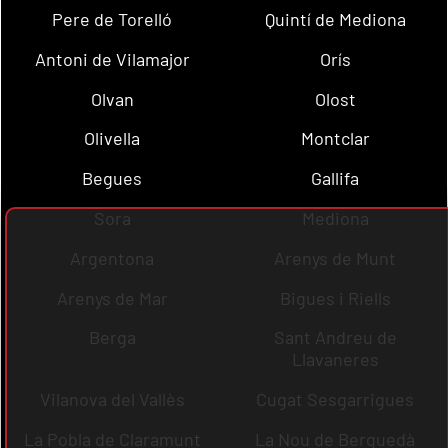
Pere de Torelló
Quintí de Mediona
Antoni de Vilamajor
Orís
Olvan
Olost
Olivella
Montclar
Begues
Gallifa
Sora
Mediona
Argentona
Arenys de Munt
Arenys de Mar
Bigues i Riells
Berga
Sant Andreu de
Llavaneres
Vilanova del Vallès
Cugat Sesgarrigues
La Pobla de Claramunt
La Nou de Berguedà