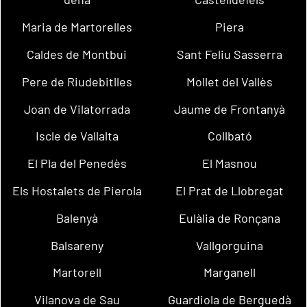
Maria de Martorelles
Piera
Caldes de Montbui
Sant Feliu Sasserra
Pere de Riudebitlles
Mollet del Vallès
Joan de Vilatorrada
Jaume de Frontanyà
Iscle de Vallalta
Collbató
El Pla del Penedès
El Masnou
Els Hostalets de Pierola
El Prat de Llobregat
Balenyà
Eulàlia de Ronçana
Balsareny
Vallgorguina
Martorell
Marganell
Vilanova de Sau
Guardiola de Berguedà