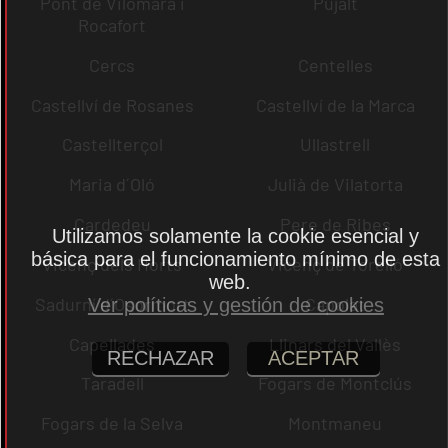
Pont de Vilomara i
Pujalt
Rocafort
Cercs
Centelles
Castellví de Rosanes
Castellví de la Marca
Castellterçol
Ullastrell
Maria d´Oló
Julià de Vilatorta
Cardedeu
Pere de Ribes
Utilizamos solamente la cookie esencial y
básica para el funcionamiento mínimo de esta
Vicenç dels Horts
Vicenç de Torelló
web.
Sadurní d´Osormort
Capolat
Ver políticas y gestión de cookies
Capellades
Llinars del Vallès
RECHAZAR
ACEPTAR
Taradell
Fogars de Montclús
Fogars de la Selva
Montmaneu