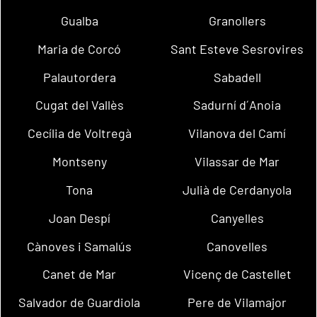
Gualba
Granollers
Maria de Corcó
Sant Esteve Sesrovires
Palautordera
Sabadell
Cugat del Vallès
Sadurní d´Anoia
Cecília de Voltregà
Vilanova del Camí
Montseny
Vilassar de Mar
Tona
Julià de Cerdanyola
Joan Despí
Canyelles
Cànoves i Samalús
Canovelles
Canet de Mar
Vicenç de Castellet
Salvador de Guardiola
Pere de Vilamajor