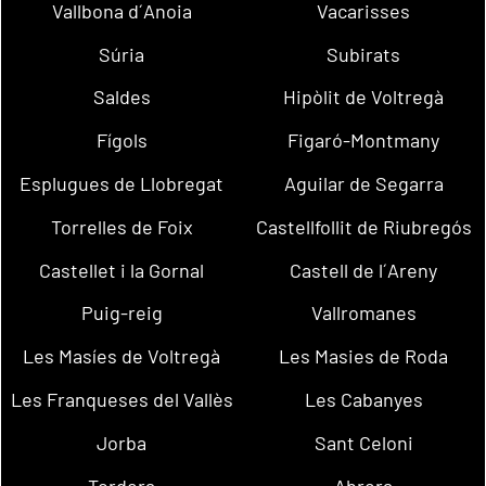
Vallbona d´Anoia
Vacarisses
Súria
Subirats
Saldes
Hipòlit de Voltregà
Fígols
Figaró-Montmany
Esplugues de Llobregat
Aguilar de Segarra
Torrelles de Foix
Castellfollit de Riubregós
Castellet i la Gornal
Castell de l´Areny
Puig-reig
Vallromanes
Les Masíes de Voltregà
Les Masies de Roda
Les Franqueses del Vallès
Les Cabanyes
Jorba
Sant Celoni
Tordera
Abrera