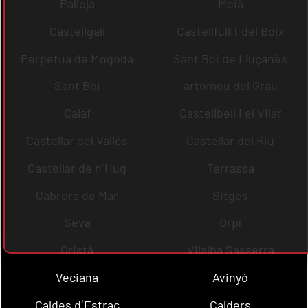
Pallejà
Moià
Castellgalí
Castellfullit del Boix
Perpètua de Mogoda
Sant Boi de Lluçanès
Sant Boi
artomeu del Grau
Calaf
Castellbell i el Vilar
Castellar del Vallès
Castellar del Riu
Castellar de n´Hug
Terrassa
Cabrera de Mar
Sitges
Seva
Orpí
Oristà
Vilalba Sasserra
Veciana
Avinyó
Caldes d´Estrac
Calders