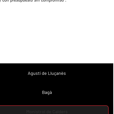
Agustí de Lluçanès
Bagà
Monistrol de Calders