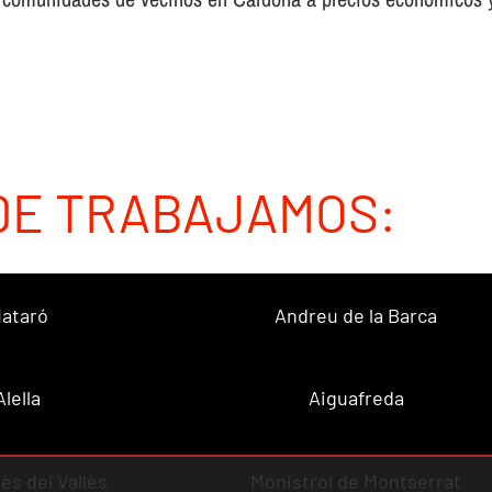
DE TRABAJAMOS:
ataró
Andreu de la Barca
Alella
Aiguafreda
ès del Vallès
Monistrol de Montserrat